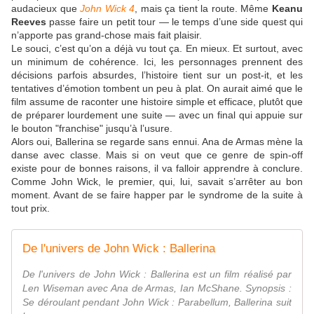
audacieux que
John Wick 4
, mais ça tient la route. Même
Keanu
Reeves
passe faire un petit tour — le temps d’une side quest qui
n’apporte pas grand-chose mais fait plaisir.
Le souci, c’est qu’on a déjà vu tout ça. En mieux. Et surtout, avec
un minimum de cohérence. Ici, les personnages prennent des
décisions parfois absurdes, l’histoire tient sur un post-it, et les
tentatives d’émotion tombent un peu à plat. On aurait aimé que le
film assume de raconter une histoire simple et efficace, plutôt que
de préparer lourdement une suite — avec un final qui appuie sur
le bouton "franchise" jusqu’à l’usure.
Alors oui, Ballerina se regarde sans ennui. Ana de Armas mène la
danse avec classe. Mais si on veut que ce genre de spin-off
existe pour de bonnes raisons, il va falloir apprendre à conclure.
Comme John Wick, le premier, qui, lui, savait s’arrêter au bon
moment. Avant de se faire happer par le syndrome de la suite à
tout prix.
De l'univers de John Wick : Ballerina
De l'univers de John Wick : Ballerina est un film réalisé par
Len Wiseman avec Ana de Armas, Ian McShane. Synopsis :
Se déroulant pendant John Wick : Parabellum, Ballerina suit