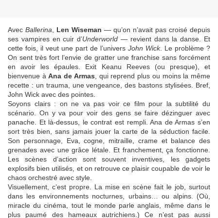
Avec
Ballerina
,
Len Wiseman
— qu’on n’avait pas croisé depuis
ses vampires en cuir d’
Underworld
— revient dans la danse. Et
cette fois, il veut une part de l’univers
John Wick
. Le problème ?
On sent très fort l’envie de gratter une franchise sans forcément
en avoir les épaules. Exit Keanu Reeves (ou presque), et
bienvenue à
Ana de Armas
, qui reprend plus ou moins la même
recette : un trauma, une vengeance, des bastons stylisées. Bref,
John Wick avec des pointes.
Soyons clairs : on ne va pas voir ce film pour la subtilité du
scénario. On y va pour voir des gens se faire dézinguer avec
panache. Et là-dessus, le contrat est rempli. Ana de Armas s’en
sort très bien, sans jamais jouer la carte de la séduction facile.
Son personnage, Eva, cogne, mitraille, crame et balance des
grenades avec une grâce létale. Et franchement, ça fonctionne.
Les scènes d’action sont souvent inventives, les gadgets
explosifs bien utilisés, et on retrouve ce plaisir coupable de voir le
chaos orchestré avec style.
Visuellement, c’est propre. La mise en scène fait le job, surtout
dans les environnements nocturnes, urbains… ou alpins. (Où,
miracle du cinéma, tout le monde parle anglais, même dans le
plus paumé des hameaux autrichiens.) Ce n’est pas aussi