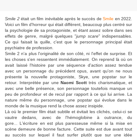
Smile 2
était un film inévitable après le succès de
Smile
en 2022.
Voici un film d'horreur qui était différent, beaucoup plus centré sur
la psychologie de sa protagoniste, et étant assez sobre dans ses
effets de genre, malgré quelques "
jump scare
" indispensables.
Ce qui faisait la quille, c'est que le personnage principal était
psychiatre de profession.
Smile 2 n'a plus l'originalité de son côté, ni l'effet de surprise. Et
les choses s'en ressentent immédiatement. On reprend là où on
avait laissé l'histoire par une séquence d'action assez tendue
avec un personnage du précédent opus, avant qu'on ne nous
présente la nouvelle protagoniste, Skye, une popstar sur le
retour. Interprétée par une
Naomi Scott
très charismatique, et
avec une belle présence, son personnage toutefois manque un
peu de profondeur et de recul par rapport à ce qui lui arrive. La
nature même du personnage, une popstar qui évolue dans le
monde de la musique rend la chose assez insipide.
Là où le premier film était subtile et évitait les clichés, celui-ci se
vautre dedans, avec de l'hémoglobine à outrance, du
gore... L'écriture en est plus paresseuse même si la mise en
scène demeure de bonne facture. Cette suite est due avant tout
au succès sur lequel il faut surfer plutôt que sur une idée