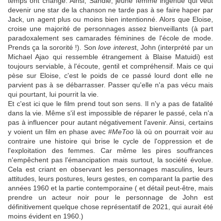
temps ont changé. Ainsi, Sandie, jeune femme ingénue qui veut
devenir une star de la chanson ne tarde pas à se faire haper par
Jack, un agent plus ou moins bien intentionné. Alors que Eloise,
croise une majorité de personnages assez bienveillants (à part
paradoxalement ses camarades féminines de l'école de mode.
Prends ça la sororité !). Son
love interes
t, John (interprété par un
Michael Ajao qui ressemble étrangement à Blaise Matuidi) est
toujours serviable, à l'écoute, gentil et compréhensif. Mais ce qui
pèse sur Eloise, c'est le poids de ce passé lourd dont elle ne
parvient pas à se débarrasser. Passer qu'elle n'a pas vécu mais
qui pourtant, lui pourrit la vie.
Et c'est ici que le film prend tout son sens. Il n'y a pas de fatalité
dans la vie. Même s'il est impossible de réparer le passé, cela n'a
pas à influencer pour autant négativement l'avenir. Ainsi, certains
y voient un film en phase avec
#MeToo
là où on pourrait voir au
contraire une histoire qui brise le cycle de l'oppression et de
l'exploitation des femmes. Car même les pires souffrances
n'empêchent pas l'émancipation mais surtout, la société évolue.
Cela est criant en observant les personnages masculins, leurs
attitudes, leurs postures, leurs gestes, en comparant la partie des
années 1960 et la partie contemporaine ( et détail peut-être, mais
prendre un acteur noir pour le personnage de John est
définitivement quelque chose représentatif de 2021, qui aurait été
moins évident en 1960.)