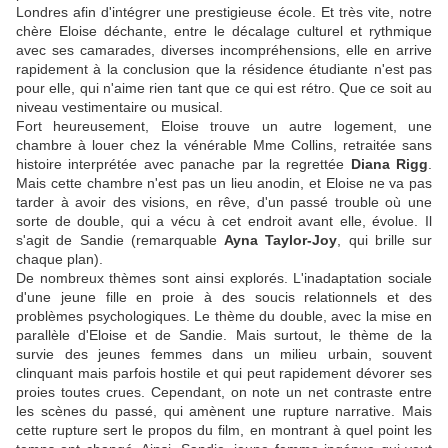
Londres afin d'intégrer une prestigieuse école. Et très vite, notre
chère Eloise déchante, entre le décalage culturel et rythmique
avec ses camarades, diverses incompréhensions, elle en arrive
rapidement à la conclusion que la résidence étudiante n'est pas
pour elle, qui n'aime rien tant que ce qui est rétro. Que ce soit au
niveau vestimentaire ou musical.
Fort heureusement, Eloise trouve un autre logement, une
chambre à louer chez la vénérable Mme Collins, retraitée sans
histoire interprétée avec panache par la regrettée
Diana Rigg
.
Mais cette chambre n'est pas un lieu anodin, et Eloise ne va pas
tarder à avoir des visions, en rêve, d'un passé trouble où une
sorte de double, qui a vécu à cet endroit avant elle, évolue. Il
s'agit de Sandie (remarquable
Ayna Taylor-Joy
, qui brille sur
chaque plan).
De nombreux thèmes sont ainsi explorés. L'inadaptation sociale
d'une jeune fille en proie à des soucis relationnels et des
problèmes psychologiques. Le thème du double, avec la mise en
parallèle d'Eloise et de Sandie. Mais surtout, le thème de la
survie des jeunes femmes dans un milieu urbain, souvent
clinquant mais parfois hostile et qui peut rapidement dévorer ses
proies toutes crues. Cependant, on note un net contraste entre
les scènes du passé, qui amènent une rupture narrative. Mais
cette rupture sert le propos du film, en montrant à quel point les