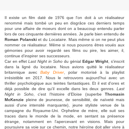
Il existe un film daté de 1976 que l'on doit à un réalisateur
renommé mais tombé un peu en disgrâce ces derniers temps
pour une affaire de moeurs dont on a beaucoup entendu parler
lors de ces cinquante dernières années. Je parle bien entendu de
Roman Polanski
et du
Locataire
. Mais même si on ne peut plus
nommer ce réalisateur. Même si nous pouvons êtres voués aux
gémonies pour avoir regardé ses films ou pire, les aimer, il,
continue d'inspirer ses successeurs.
Car en effet
Last Night in Soho
du génial
Edgar Wright
, s'inscrit
dans la ligné du locataire. Nous avions quitté le réalisateur
britannique avec
Baby Driver
, polar motorisé à la playlist
irrésistible en 2017. Nous le retrouvons aujourd'hui avec un
thriller psychologique aux teintes fantastiques. Et il est d'ores et
déjà possible de dire qu'il excelle dans les deux genres.
Last
Night in Soho
, c'est l'histoire d'Eloise (superbe
Thomasin
McKenzie
pleine de jeunesse, de sensibilité, de naïveté mais
aussi d'une intensité marquante), jeune styliste venue de la
campagne du Royaume-Uni. Orpheline de mère, elle suit ses
traces dans le monde de la mode, en sentant sa présence
étrange, notamment en l'apercevant en visions. Mais pour
poursuivre sa voie sur ce chemin, notre héroïne doit aller vivre à