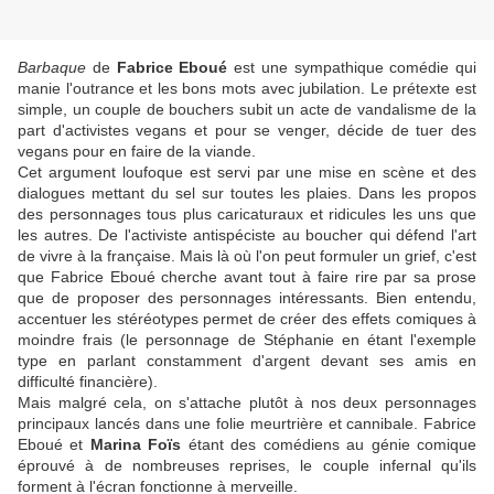
Barbaque
de
Fabrice Eboué
est une sympathique comédie qui
manie l'outrance et les bons mots avec jubilation. Le prétexte est
simple, un couple de bouchers subit un acte de vandalisme de la
part d'activistes vegans et pour se venger, décide de tuer des
vegans pour en faire de la viande.
Cet argument loufoque est servi par une mise en scène et des
dialogues mettant du sel sur toutes les plaies. Dans les propos
des personnages tous plus caricaturaux et ridicules les uns que
les autres. De l'activiste antispéciste au boucher qui défend l'art
de vivre à la française. Mais là où l'on peut formuler un grief, c'est
que Fabrice Eboué cherche avant tout à faire rire par sa prose
que de proposer des personnages intéressants. Bien entendu,
accentuer les stéréotypes permet de créer des effets comiques à
moindre frais (le personnage de Stéphanie en étant l'exemple
type en parlant constamment d'argent devant ses amis en
difficulté financière).
Mais malgré cela, on s'attache plutôt à nos deux personnages
principaux lancés dans une folie meurtrière et cannibale. Fabrice
Eboué et
Marina Foïs
étant des comédiens au génie comique
éprouvé à de nombreuses reprises, le couple infernal qu'ils
forment à l'écran fonctionne à merveille.