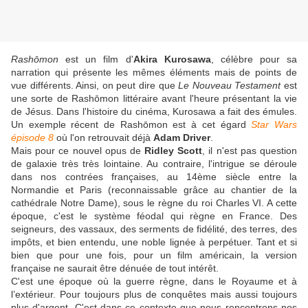
Rashōmon
est un film d'
Akira Kurosawa
, célèbre pour sa
narration qui présente les mêmes éléments mais de points de
vue différents. Ainsi, on peut dire que
Le Nouveau Testament
est
une sorte de Rashōmon littéraire avant l'heure présentant la vie
de Jésus. Dans l'histoire du cinéma, Kurosawa a fait des émules.
Un exemple récent de Rashōmon est à cet égard
Star Wars
épisode 8
où l'on retrouvait déjà
Adam Driver
.
Mais pour ce nouvel opus de
Ridley Scott
, il n'est pas question
de galaxie très très lointaine. Au contraire, l'intrigue se déroule
dans nos contrées françaises, au 14ème siècle entre la
Normandie et Paris (reconnaissable grâce au chantier de la
cathédrale Notre Dame), sous le règne du roi Charles VI. A cette
époque, c'est le système féodal qui règne en France. Des
seigneurs, des vassaux, des serments de fidélité, des terres, des
impôts, et bien entendu, une noble lignée à perpétuer. Tant et si
bien que pour une fois, pour un film américain, la version
française ne saurait être dénuée de tout intérêt.
C'est une époque où la guerre règne, dans le Royaume et à
l’extérieur. Pour toujours plus de conquêtes mais aussi toujours
plus d'argent. C'est dans ce contexte que nous rencontrons nos