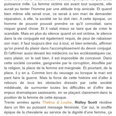
puissance mille. La femme victime est avant tout suspecte, elle
aurait pu tenter l'homme par une attitude trop amicale. Et quand
bien même elle serait crue, ce serait à son mari de demander
réparation, à elle, la société ne lui doit rien. A cette époque, un
homme de pouvoir pouvait prendre ce qu'il convoitait, sans
risquer grand chose. Et il valait mieux se taire que de créer le
scandale. Mais en plus du silence quand on est victime, le silence
dans la vie conjugale est également requis, de peur de rabaisser
son mari. Il faut toujours dire oui à tout, et bien entendu, affirmer
qu'on prend du plaisir dans l'accomplissement du devoir conjugal.
Et l'affirmer aussi devant les médecins ou les ecclésiastiques car,
sans plaisir, on le sait bien, il est impossible de concevoir. Dans
cette société corsetée, gangrenée par la corruption, étouffée par
la religion, la place de la femme est marginale. Et pourtant, de la
place, il y en a. Comme lors du veuvage ou lorsque le mari est
parti faire la guerre. Mais la force de cette histoire est d'aller à
rebours de tous les obstacles dressés par cette société
médiévale, de surmonter toutes les difficultés et d'offrir des
enjeux dramatiques saisissants, en se plaçant clairement dans la
position de la femme de cette époque.
Trente années après
Thelma & Louise
,
Ridley Scott
récidive
dans un film au puissant message féministe. Car oui, le souffle
épique de la chevalerie au service de la dignité d'une femme, ça