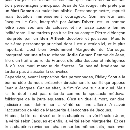
trois personnages principaux. Jean de Carrouge, interprété par
un
Matt Damon
au mulet inoubliable. Personnage rustre, impulsif
mais toutefois immensément courageux. Son meilleur ami,
Jacques Le Gris, interprété par
Adam Driver
, est un homme
lettré sous ses airs de colosse, et ne laisse aucune femme
indifférente. Il ne tardera pas à se lier au compte Pierre d'Alençon
interprété par un
Ben Affleck
décoloré et jouisseur. Mais le
troisième personnage principal dont il est question ici, et le plus
important, c'est bien évidemment Marguerite de Carrouge,
interprété par une très touchante
Jodie Comer
. Femme de Jean,
fille d'un traître au roi de France, elle allie douceur et intelligence
là où son mari manque de finesse. Sa beauté irradiante ne
tardera pas à susciter la convoitise.
Cependant, avant l'exposition des personnages, Ridley Scott a la
bonne idée de nous présenter directement le conflit qui oppose
Jean à Jacques. Car en effet, le film s'ouvre sur leur duel. Mais
ici, le duel n'est pas entendu comme le spectacle médiéval
folklorique de la joute équestre. C'est un duel à mort, car duel
judiciaire pour déterminer la vérité sur une affaire. A savoir
l'accusation de viol de Marguerite à l'encontre de Jacques.
Et ainsi, le film est divisé en trois chapitres. La vérité selon Jean,
la vérité selon Jacques et enfin, la vérité selon Marguerite. Et ces
trois chapitres reviennent chacun sur les mêmes faits, mais avec