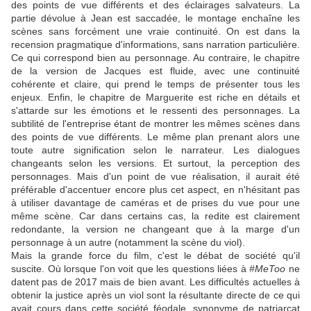
des points de vue différents et des éclairages salvateurs. La
partie dévolue à Jean est saccadée, le montage enchaîne les
scènes sans forcément une vraie continuité. On est dans la
recension pragmatique d'informations, sans narration particulière.
Ce qui correspond bien au personnage. Au contraire, le chapitre
de la version de Jacques est fluide, avec une continuité
cohérente et claire, qui prend le temps de présenter tous les
enjeux. Enfin, le chapitre de Marguerite est riche en détails et
s'attarde sur les émotions et le ressenti des personnages. La
subtilité de l'entreprise étant de montrer les mêmes scènes dans
des points de vue différents. Le même plan prenant alors une
toute autre signification selon le narrateur. Les dialogues
changeants selon les versions. Et surtout, la perception des
personnages. Mais d'un point de vue réalisation, il aurait été
préférable d'accentuer encore plus cet aspect, en n'hésitant pas
à utiliser davantage de caméras et de prises du vue pour une
même scène. Car dans certains cas, la redite est clairement
redondante, la version ne changeant que à la marge d'un
personnage à un autre (notamment la scène du viol).
Mais la grande force du film, c'est le débat de société qu'il
suscite. Où lorsque l'on voit que les questions liées à
#MeToo
ne
datent pas de 2017 mais de bien avant. Les difficultés actuelles à
obtenir la justice après un viol sont la résultante directe de ce qui
avait cours dans cette société féodale, synonyme de patriarcat