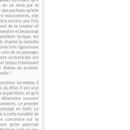
e en un mois par le
r des parfums qu'elle
tre mouvements, elle
stre encore une fois
nt de la couleur et
rmandise et beaucoup
ntilène lyrique, les
is chante la mélodie
onie très rigoureuse
 voix de ce passage.
tte orchestrale est
un tempo frémissant
er thème du premier
elle !
siteur lui-même, il
ds du Rhin
. Il est vrai
la partition, et qu'il
e détermine souvent
uvements. Le premier
yncopé en tutti. Le
 à cette tonalité de
se concentre sur la
ure qu'on pourrait
ythmique soit un peu