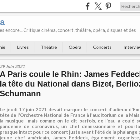
ka
es encore... Critique cinéma, concert, théâtre, opéra, disques et des
hie
Livres
Théâtre
Opéra
Concerts
Intervi
29 Juin 2021
A Paris coule le Rhin: James Feddec
la tête du National dans Bizet, Berlio
Schumann
Le jeudi 17 juin 2021 devait marquer le concert d'adieux d'Em
tête de l'Orchestre National de France à l'auditorium de la Mais
la musique mais comme on le dit parfois, de l'eau a coulé s
pandémie de coronavirus, un chef démissionnaire et pourt
presque intact pour ce concert juste avant l'été de la phalange 
jeune chef américain, James Feddeck, également organiste