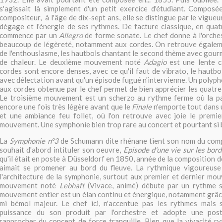
s'agissait là simplement d'un petit exercice d'étudiant. Composé
compositeur, à l'âge de dix-sept ans, elle se distingue par le vigueu
dégage et l'énergie de ses rythmes. De facture classique, en qua
commence par un
Allegro
de forme sonate. Le chef donne à l'orche
beaucoup de légèreté, notamment aux cordes. On retrouve égaleme
de l'enthousiasme, les hautbois chantant le second thème avec gou
de chaleur. Le deuxième mouvement noté
Adagio
est une lente ca
cordes sont encore denses, avec ce qu'il faut de vibrato, le hautbo
avec délectation avant qu'un épisode fugué n'intervienne. Un polyph
aux cordes obtenue par le chef permet de bien apprécier les quatre
Le troisième mouvement est un scherzo au rythme ferme où la pa
encore une fois très légère avant que le
Finale
n'emporte tout dans 
et une ambiance feu follet, où l'on retrouve avec joie le premi
mouvement. Une symphonie bien trop rare au concert et pourtant si b
La
Symphonie n°3
de Schumann dite rhénane tient son nom du compo
souhait d'abord intituler son oeuvre,
Episode d'une vie sur les bor
qu'il était en poste à Düsseldorf en 1850, année de la composition de 
aimait se promener au bord du fleuve. La rythmique vigoureus
l'architecture de la symphonie, surtout aux premier et dernier mo
mouvement noté
Lebhaft
(Vivace, animé) débute par un rythme s
mouvement entier est un élan continu et énergique, notamment grâce
mi bémol majeur. Le chef ici, n'accentue pas les rythmes mais 
puissance du son produit par l'orchestre et adopte une post
rapprocher du concept de force tranquille. Bien que la vivacité r