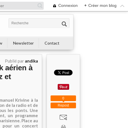
Connexion
+
Créer mon blog
ew
Newsletter
Contact
Publié par
andika
k aérien à
z et
0
manuel Krivine à la
on de la radio et de
Repost
ous les ponts. Une
ant, un programme
parisienne. Place au
, pour un concert