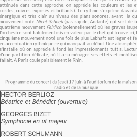
atténuée dans cette approche, on apprécie les couleurs et les e
cordes, cuivres exposés et brillants). Le rythme s'exprime davant
énergique et très clair au niveau des plans sonores, avant la qu
mouvement noté
Nicht Schnell
(pas rapide, Andante) qui sert de 
quatrième mouvement
Feirlich
(solennellement) où les graves (sup
l'orchestre sont habilement mis en valeur par le chef qui trouve ici, l
cinquième mouvement noté une fois de plus Lebhaft est léger et fest
en accentuation rythmique ce qui manquait au début. Une atmosphère
s'installe où on apprécie à fond les impressionnants tuttis. Lectu
d'une partition délicate, où il a su ménager ses effets et mobiliser
fallait. A Paris coule paisiblement le Rhin.
Programme du concert du jeudi 17 juin à l'auditorium de la maison
radio et de la musique
HECTOR BERLIOZ
Béatrice et Bénédict (ouverture)
GEORGES BIZET
Symphonie en ut majeur
ROBERT SCHUMANN