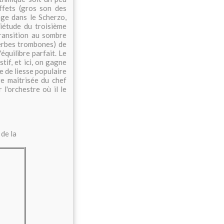
ffets (gros son des
age dans le Scherzo,
iétude du troisième
transition au sombre
erbes trombones) de
'équilibre parfait. Le
if, et ici, on gagne
 de liesse populaire
re maîtrisée du chef
 l'orchestre où il le
 de la