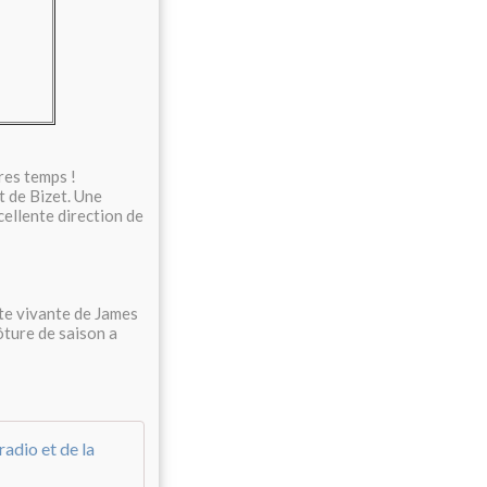
res temps !
t de Bizet. Une
ellente direction de
te vivante de James
ôture de saison a
Symphonie rhénane - Jeudi 17 juin 2021 -