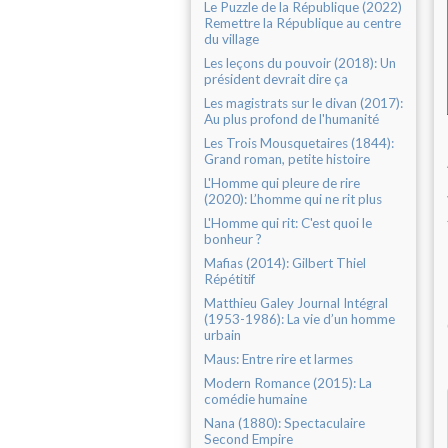
Le Puzzle de la République (2022)
Remettre la République au centre
du village
Les leçons du pouvoir (2018): Un
président devrait dire ça
Les magistrats sur le divan (2017):
Au plus profond de l'humanité
Les Trois Mousquetaires (1844):
Grand roman, petite histoire
L'Homme qui pleure de rire
(2020): L’homme qui ne rit plus
L'Homme qui rit: C'est quoi le
bonheur ?
Mafias (2014): Gilbert Thiel
Répétitif
Matthieu Galey Journal Intégral
(1953-1986): La vie d’un homme
urbain
Maus: Entre rire et larmes
Modern Romance (2015): La
comédie humaine
Nana (1880): Spectaculaire
Second Empire