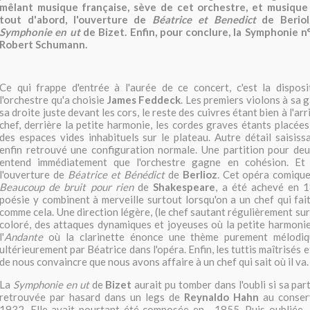
mêlant musique française, sève de cet orchestre, et musique
tout d'abord, l'ouverture de
Béatrice et Benedict
de Beriolz
Symphonie en ut
de Bizet. Enfin, pour conclure, la Symphonie 
Robert Schumann.
Ce qui frappe d'entrée à l'aurée de ce concert, c'est la disposi
l'orchestre qu'a choisie
James Feddeck
. Les premiers violons à sa 
sa droite juste devant les cors, le reste des cuivres étant bien à l'arr
chef, derrière la petite harmonie, les cordes graves étants placées
des espaces vides inhabituels sur le plateau. Autre détail saisissa
enfin retrouvé une configuration normale. Une partition pour deu
entend immédiatement que l'orchestre gagne en cohésion. Et 
l'ouverture de
Béatrice et Bénédict
de
Berlioz
. Cet opéra comique
Beaucoup de bruit pour rien
de
Shakespeare
, a été achevé en 1
poésie y combinent à merveille surtout lorsqu'on a un chef qui fait
comme cela. Une direction légère, (le chef sautant régulièrement sur
coloré, des attaques dynamiques et joyeuses où la petite harmonie 
l'
Andante
où la clarinette énonce une thème purement mélodiq
ultérieurement par Béatrice dans l'opéra. Enfin, les tuttis maîtrisés e
de nous convaincre que nous avons affaire à un chef qui sait où il va.
La
Symphonie en ut
de
Bizet
aurait pu tomber dans l'oubli si sa part
retrouvée par hasard dans un legs de
Reynaldo Hahn
au conserv
1932. Elle avait pourtant été composée en... 1855. Puis oubliée.