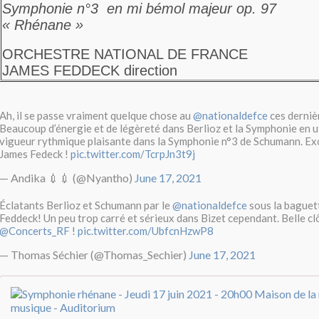
Symphonie n°3 en mi bémol majeur op. 97
« Rhénane »
ORCHESTRE NATIONAL DE FRANCE
JAMES FEDDECK
direction
Ah, il se passe vraiment quelque chose au
@nationaldefce
ces derniè
Beaucoup d’énergie et de légèreté dans Berlioz et la Symphonie en u
vigueur rythmique plaisante dans la Symphonie n°3 de Schumann. Exc
James Fedeck !
pic.twitter.com/TcrpJn3t9j
— Andika 💉💉 (@Nyantho)
June 17, 2021
Éclatants Berlioz et Schumann par le
@nationaldefce
sous la baguet
Feddeck! Un peu trop carré et sérieux dans Bizet cependant. Belle cl
@Concerts_RF
!
pic.twitter.com/UbfcnHzwP8
— Thomas Séchier (@Thomas_Sechier)
June 17, 2021