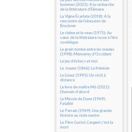
hommes (2021): A la recherche
de la littérature d'Elimane
La Vigne Écarlate (2018): A la
rencontre de l'obession de
Bruckner
Le chêne et le veau (1975): Au
cœur de la littérature russe à l'ère
soviétique
Le grain tombé entre les meules
(1998): Mémoires d'Occident
Le jeu d’échecs et moi
Le Joueur (1866): La frénésie
Le Liseur (1995): Un récit à
distance
Le livre de maître Mô (2021):
L’humain d’abord
Le Messie de Dune (1969):
Fatalité
Le Parrain (1969): Une grande
histoire au style neutre
Le Père Goriot: L'argent c'est la
mort