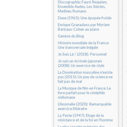
Discographie: Fauré Requiem,
Ensemble Aedes, Les Siècles,
Mathieu Romano
Dune (1965): Une épopée froide
Enrique Granadaos par Myriam
Barbaux-Cohen au piano
Genèse du Blog
Histoire mondiale de la France:
Une transversale inégale
Je Suis Là ! (2018): Personnel
Je suis un écrivain japonais
(2008): Un exercice de style
La Domination masculine n'existe
pas (2015): Un peu de science ne
fait pas de mal
La Musique de film en France: Le
livre parfait pour le cinéphile
mélomane
L'Anomalie (2020): Remarquable
exercice littéraire
La Peste (1947): Eloge de la
résistance et de la foi en l'homme
La plus secrète mémoire des