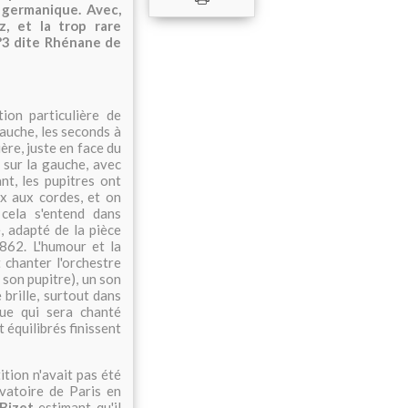
 germanique. Avec,
, et la trop rare
n°3 dite Rhénane de
tion particulière de
gauche, les seconds à
ière, juste en face du
 sur la gauche, avec
nt, les pupitres ont
x aux cordes, et on
cela s'entend dans
, adapté de la pièce
862. L'humour et la
 chanter l'orchestre
 son pupitre), un son
brille, surtout dans
ue qui sera chanté
t équilibrés finissent
ition n'avait pas été
atoire de Paris en
Bizet
estimant qu'il