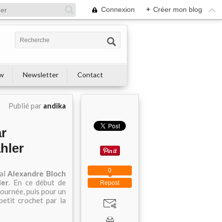
Connexion
+
Créer mon blog
ew
Newsletter
Contact
Publié par
andika
ar
hler
0
cal
Alexandre Bloch
ler
. En ce début de
Repost
tournée, puis pour un
 petit crochet par la