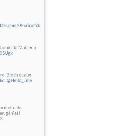
itter.com/0FxrirxrYk
phonie de Mahler à
BOSUgx
re_Bloch
et aux
lic!
@Hello_Lille
ordante de
r, génial !
43