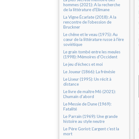
hommes (2021): A la recherche
de la littérature d'Elimane
La Vigne Écarlate (2018): A la
rencontre de l'obession de
Bruckner
Le chêne et le veau (1975): Au
cœur de la littérature russe à l'ère
soviétique
Le grain tombé entre les meules
(1998): Mémoires d'Occident
Le jeu d’échecs et moi
Le Joueur (1866): La frénésie
Le Liseur (1995): Un récit à
distance
Le livre de maître Mô (2021):
L’humain d’abord
Le Messie de Dune (1969):
Fatalité
Le Parrain (1969): Une grande
histoire au style neutre
Le Père Goriot: L'argent c'est la
mort