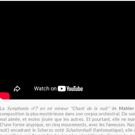
La
Symphonie n°7 en mi mineur "Chant de la nuit"
de
Mahle
composition la plus mystérieuse dans son corpus orchestral. De sort
mal aimée, et moins jouée que les autres. Et pourtant, elle ne m
D'une forme atypique, en cinq mouvements, avec les fameuses
Nac
nuit) encadrant le Scherzo noté
Schattenhaft
(fantomatique), elle