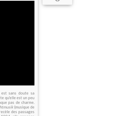
r
est sans doute sa
e qu'elle est un peu
anque pas de charme.
htmusik
(musique de
 recèle des passages