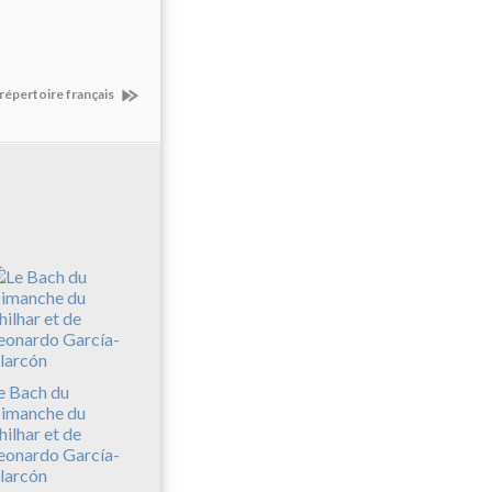
 répertoire français
e Bach du
imanche du
hilhar et de
eonardo García-
larcón