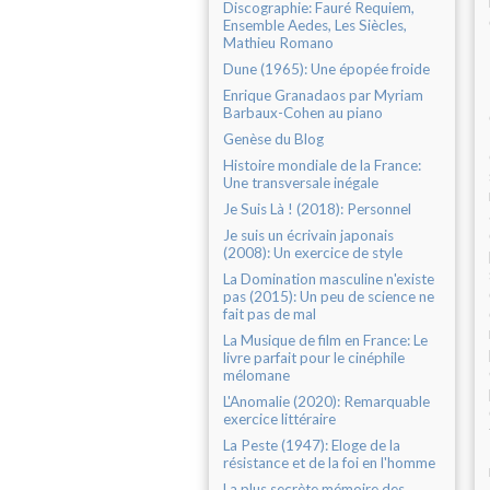
Discographie: Fauré Requiem,
Ensemble Aedes, Les Siècles,
Mathieu Romano
Dune (1965): Une épopée froide
Enrique Granadaos par Myriam
Barbaux-Cohen au piano
Genèse du Blog
Histoire mondiale de la France:
Une transversale inégale
Je Suis Là ! (2018): Personnel
Je suis un écrivain japonais
(2008): Un exercice de style
La Domination masculine n'existe
pas (2015): Un peu de science ne
fait pas de mal
La Musique de film en France: Le
livre parfait pour le cinéphile
mélomane
L'Anomalie (2020): Remarquable
exercice littéraire
La Peste (1947): Eloge de la
résistance et de la foi en l'homme
La plus secrète mémoire des