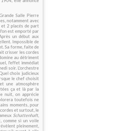
n 1904, elle annonce
Grande Salle Pierre
tres, notamment avec
 et 2 placés de part
 l'on est emporté par
 Après un début aux
llent. Impossible de
. Sa forme, faite de
it crisser les cordes
domine au détriment
uel, l'effet immédiat
edi soir. L'orchestre
 Quel choix judicieux
sque le chef choisit
n et une atmosphère
tées ça et là par la
e nuit, on apprécie
plorera toutefois ne
tains moments, pour
 cordes et surtout, le
 fameux
Schattenhaft
,
t, comme si un voile
révèlent pleinement,