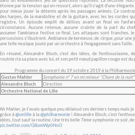
dans un emballement jeu de questions réponses. La seconde
Nach
étonne par la tension qui en ressort, alors qu'il s'agit d'une élégant
pour mieux jouer la détente après les passages animés. Ce contra
des harpes, de la mandoline et de la guitare, avec les les cordes q
registre. Un épisode emplit de délices avant un final en fanfa
circonstance. Aucune retenue, aucune crainte de la part du chef
assumer l'ambiance festive ce final. Les attaques sont franches, le
percussions s'illustrent. Ambiance de kermesse, de cirque, pour une j
une telle musique jouée par un orchestre à l'engagement sans faille.
En résumé, Alexandre Bloch, c'est des idées, de l'enthousiasme, d
routnie n'a sa place avec lui, et son petit nœud papillon rouge est du p
Programme du concert du 19 octobre 2019 à la Philharmoni
Gustav Mahler
Symphonie n° 7 en mi mineur "Chant de la nuit"
Alexandre Bloch
Direction
Orchestre National de Lille
Ah Mahler, je t’avais quelque peu délaissé ces derniers temps mais je
grâce à
@onlille
à la
@philharmonie
! Alexandre Bloch, c’est l’enthous
idées, tout sauf la routine. Une très belle 7ème symphonie ce soir, de 
pic.twitter.com/G8omWp0NoO