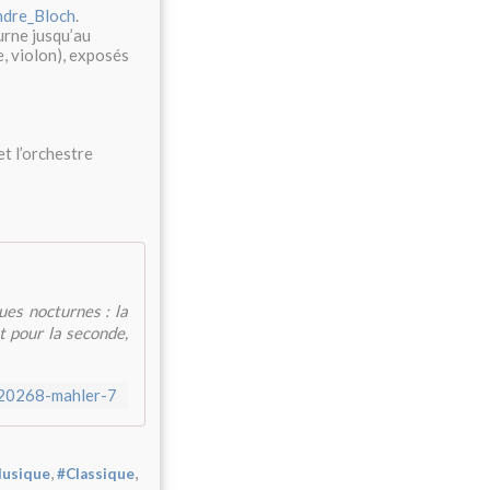
dre_Bloch
⁩.
urne jusqu’au
, violon), exposés
t l’orchestre
es nocturnes : la
t pour la seconde,
t/20268-mahler-7
,
,
usique
#Classique