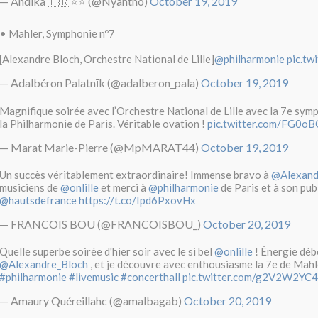
— Andika 🇫🇷⭐️⭐️ (@Nyantho)
October 19, 2019
• Mahler, Symphonie nº7
[Alexandre Bloch, Orchestre National de Lille]
@philharmonie
pic.tw
— Adalbéron Palatnīk (@adalberon_pala)
October 19, 2019
Magnifique soirée avec l’Orchestre National de Lille avec la 7e sym
la Philharmonie de Paris. Véritable ovation !
pic.twitter.com/FG0o
— Marat Marie-Pierre (@MpMARAT44)
October 19, 2019
Un succès véritablement extraordinaire! Immense bravo à
@Alexand
musiciens de
@onlille
et merci à
@philharmonie
de Paris et à son pub
@hautsdefrance
https://t.co/Ipd6PxovHx
— FRANCOIS BOU (@FRANCOISBOU_)
October 20, 2019
Quelle superbe soirée d'hier soir avec le si bel
@onlille
! Énergie déb
@Alexandre_Bloch
, et je découvre avec enthousiasme la 7e de Mahle
#philharmonie
#livemusic
#concerthall
pic.twitter.com/g2V2W2YC
— Amaury Quéreillahc (@amalbagab)
October 20, 2019