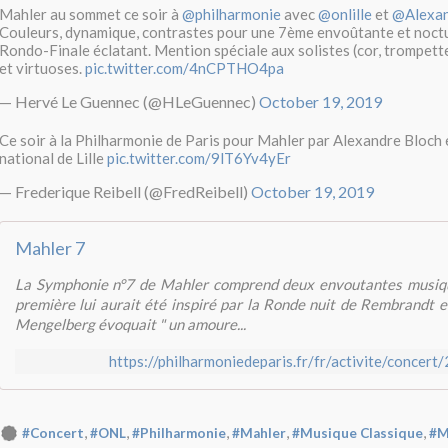
Mahler au sommet ce soir à ⁦
@philharmonie
⁩ avec ⁦
@onlille
⁩ et ⁦
@Alexan
Couleurs, dynamique, contrastes pour une 7ème envoûtante et noct
Rondo-Finale éclatant. Mention spéciale aux solistes (cor, trompette
et virtuoses.
pic.twitter.com/4nCPTHO4pa
— Hervé Le Guennec (@HLeGuennec)
October 19, 2019
Ce soir à la Philharmonie de Paris pour Mahler par Alexandre Bloch e
national de Lille
pic.twitter.com/9lT6Yv4yEr
— Frederique Reibell (@FredReibell)
October 19, 2019
Mahler 7
La Symphonie n°7 de Mahler comprend deux envoutantes musiqu
première lui aurait été inspiré par la Ronde nuit de Rembrandt e
Mengelberg évoquait " un amoure...
https://philharmoniedeparis.fr/fr/activite/concer
,
,
,
,
,
#Concert
#ONL
#Philharmonie
#Mahler
#Musique Classique
#M