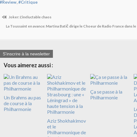
,
#Review
#Critique
Joker: L'inéluctable chaos
La Toussaint en avance: Martina Batič dirige le Choeur de Radio France dans le
S'inscrire à la newsletter
Vous aimerez aussi :
Ça se passe à la
Un Brahms au pas
Philharmonie
de course à la
Philharmonie
L
D
Aziz Shokhakimov
P
et le
L
Philharmonique de
A