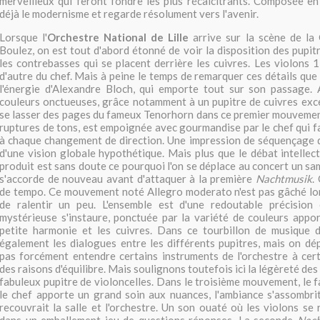
merveilleux qui feront fondre les plus récalcitrants. Composée e
déjà le modernisme et regarde résolument vers l'avenir.
Lorsque l'
Orchestre National de Lille
arrive sur la scène de la 
Boulez, on est tout d'abord étonné de voir la disposition des pupi
les contrebasses qui se placent derrière les cuivres. Les violons 1
d'autre du chef. Mais à peine le temps de remarquer ces détails que
l'énergie d'Alexandre Bloch, qui emporte tout sur son passage.
couleurs onctueuses, grâce notamment à un pupitre de cuivres exce
se lasser des pages du fameux Tenorhorn dans ce premier mouvement
ruptures de tons, est empoignée avec gourmandise par le chef qui fa
à chaque changement de direction. Une impression de séquençage 
d'une vision globale hypothétique. Mais plus que le débat intellect
produit est sans doute ce pourquoi l'on se déplace au concert un sam
s'accorde de nouveau avant d'attaquer à la première
Nachtmusik
.
de tempo. Ce mouvement noté Allegro moderato n'est pas gâché lor
de ralentir un peu. L'ensemble est d'une redoutable précisio
mystérieuse s'instaure, ponctuée par la variété de couleurs appor
petite harmonie et les cuivres. Dans ce tourbillon de musique d
également les dialogues entre les différents pupitres, mais on dé
pas forcément entendre certains instruments de l'orchestre à cer
des raisons d'équilibre. Mais soulignons toutefois ici la légèreté des
fabuleux pupitre de violoncelles. Dans le troisième mouvement, le
le chef apporte un grand soin aux nuances, l'ambiance s'assombri
recouvrait la salle et l'orchestre. Un son ouaté où les violons se 