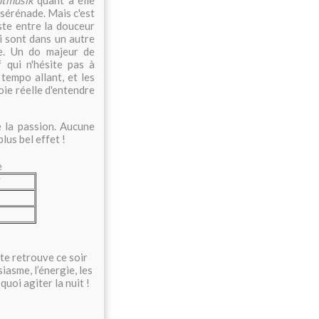
tmusik
quant à elle
e sérénade. Mais c'est
ste entre la douceur
ui sont dans un autre
re. Un do majeur de
 qui n'hésite pas à
 tempo allant, et les
oie réelle d'entendre
e la passion. Aucune
lus bel effet !
e
 te retrouve ce soir
iasme, l’énergie, les
quoi agiter la nuit !