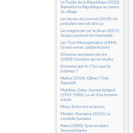
Le Puzzle de la République (2022)
Remettre la République au centre
du village
Les leçons du pouvoir (2018): Un
président devrait dire ça
Les magistrats sur le divan (2017):
Au plus profond de l'humanité
Les Trois Mousquetaires (1844):
Grand roman, petite histoire
L'Homme qui pleure de rire
(2020): L’homme qui ne rit plus
L'Homme qui rit: C'est quoi le
bonheur ?
Mafias (2014): Gilbert Thiel
Répétitif
Matthieu Galey Journal Intégral
(1953-1986): La vie d’un homme
urbain
Maus: Entre rire et larmes
Modern Romance (2015): La
comédie humaine
Nana (1880): Spectaculaire
Second Empire