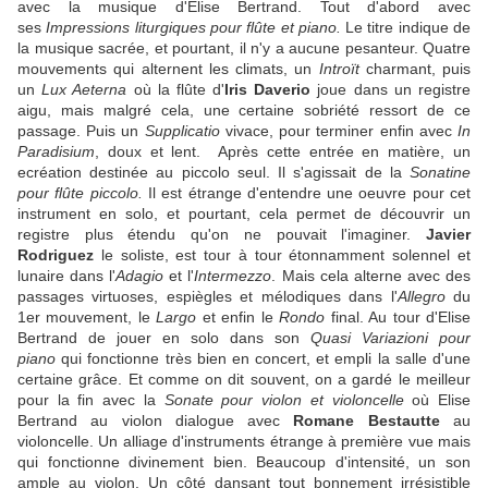
avec la musique d'Elise Bertrand. Tout d'abord avec
ses
Impressions liturgiques pour flûte et piano.
Le titre indique de
la musique sacrée, et pourtant, il n'y a aucune pesanteur. Quatre
mouvements qui alternent les climats, un
Introït
charmant, puis
un
Lux Aeterna
où la flûte d'
Iris Daverio
joue dans un registre
aigu, mais malgré cela, une certaine sobriété ressort de ce
passage. Puis un
Supplicatio
vivace, pour terminer enfin avec
In
Paradisium
, doux et lent. Après cette entrée en matière, un
ecréation destinée au piccolo seul. Il s'agissait de la
Sonatine
pour flûte piccolo.
Il est étrange d'entendre une oeuvre pour cet
instrument en solo, et pourtant, cela permet de découvrir un
registre plus étendu qu'on ne pouvait l'imaginer.
Javier
Rodriguez
le soliste, est tour à tour étonnamment solennel et
lunaire dans l'
Adagio
et l'
Intermezzo
. Mais cela alterne avec des
passages virtuoses, espiègles et mélodiques dans l'
Allegro
du
1er mouvement, le
Largo
et enfin le
Rondo
final. Au tour d'Elise
Bertrand de jouer en solo dans son
Quasi Variazioni pour
piano
qui fonctionne très bien en concert, et empli la salle d'une
certaine grâce. Et comme on dit souvent, on a gardé le meilleur
pour la fin avec la
Sonate pour violon et violoncelle
où Elise
Bertrand au violon dialogue avec
Romane Bestautte
au
violoncelle. Un alliage d'instruments étrange à première vue mais
qui fonctionne divinement bien. Beaucoup d'intensité, un son
ample au violon. Un côté dansant tout bonnement irrésistible