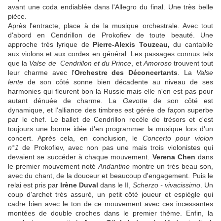
avant une coda endiablée dans l'Allegro du final. Une très belle
pièce.
Après l'entracte, place à de la musique orchestrale. Avec tout
d'abord en Cendrillon de Prokofiev de toute beauté. Une
approche très lyrique de
Pierre-Alexis Touzeau,
du cantabile
aux violons et aux cordes en général. Les passages connus tels
que la
Valse de Cendrillon et du Prince
, et
Amoroso
trouvent tout
leur charme avec l'
Orchestre des Déconcertants
. La
Valse
lente
de son côté sonne bien décadente au niveau de ses
harmonies qui fleurent bon la Russie mais elle n'en est pas pour
autant dénuée de charme. La
Gavotte
de son côté est
dynamique, et l'alliance des timbres est gérée de façon superbe
par le chef. Le ballet de Cendrillon recèle de trésors et c'est
toujours une bonne idée d'en programmer la musique lors d'un
concert. Après cela, en conclusion, le
Concerto pour violon
n°1
de Prokofiev, avec non pas une mais trois violonistes qui
devaient se succéder à chaque mouvement.
Verena Chen
dans
le premier mouvement noté
Andantino
montre un très beau son,
avec du chant, de la douceur et beaucoup d'engagement. Puis le
relai est pris par
Irène Duval
dans le II,
Scherzo - vivacissimo
. Un
coup d'archet très assuré, un petit côté joueur et espiègle qui
cadre bien avec le ton de ce mouvement avec ces incessantes
montées de double croches dans le premier thème. Enfin, la