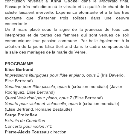
conclusion revenait à
Anna Göckel
dans le
Moderato
final.
Passage très mélodieux où le vibrato et la qualité de chant de la
soliste faisaient merveille. Expérience étonnante et à la fois très
excitante que d'alterner trois solistes dans une oeuvre
concertante.
Un 8 mars placé sous le signe de la jeunesse de tous ces
interprètes et de toutes ces femmes qui sont venues ce soir
communiquer leur passion commune. Par belle également à la
création de la jeune Elise Bertrand dans le cadre somptueux de
la salle des mariages de la marie du Vème.
PROGRAMME
Elise Bertrand
Impressions liturgiques pour flûte et piano, opus 2
(Iris Daverio,
Elise Bertrand)
Sonatine pour flûte piccolo, opus 6
(création mondiale) (Javier
Rodriguez, Elise Bertrand)
Quasi Variazioni pour piano, opus 7
(Elise Bertrand)
Sonate pour violon et violoncelle, opus 8
(création mondiale)
(Elise Bertrand, Romane Bestautte)
Serge Prokofiev
Extraits de Cendrillon
Concerto pour violon n°1
Pierre-Alexis Touzeau
direction