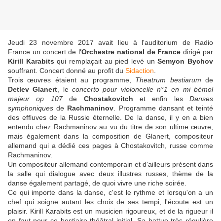
Jeudi 23 novembre 2017 avait lieu à l'auditorium de Radio
France un concert de l
'Orchestre national de France
dirigé par
Kirill Karabits
qui remplaçait au pied levé un
Semyon Bychov
souffrant. Concert donné au profit du
Sidaction
.
Trois œuvres étaient au programme,
Theatrum bestiarum
de
Detlev Glanert
, le
concerto pour violoncelle n°1
en mi bémol
majeur op 107
de
Chostakovitch
et enfin les
Danses
symphoniques
de
Rachmaninov
. Programme dansant et teinté
des effluves de la Russie éternelle. De la danse, il y en a bien
entendu chez Rachmaninov au vu du titre de son ultime œuvre,
mais également dans la composition de Glanert, compositeur
allemand qui a dédié ces pages à Chostakovitch, russe comme
Rachmaninov.
Un compositeur allemand contemporain et d'ailleurs présent dans
la salle qui dialogue avec deux illustres russes, thème de la
danse également partagé, de quoi vivre une riche soirée.
Ce qui importe dans la danse, c'est le rythme et lorsqu'on a un
chef qui soigne autant les choix de ses tempi, l'écoute est un
plaisir. Kirill Karabits est un musicien rigoureux, et de la rigueur il
en faut pour ce bestiaire théâtral initial. Sa battue très régulière