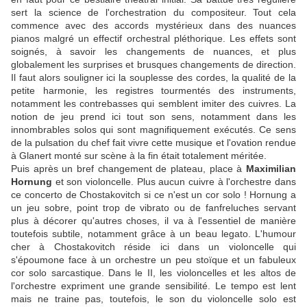
sert la science de l'orchestration du compositeur. Tout cela
commence avec des accords mystérieux dans des nuances
pianos malgré un effectif orchestral pléthorique. Les effets sont
soignés, à savoir les changements de nuances, et plus
globalement les surprises et brusques changements de direction.
Il faut alors souligner ici la souplesse des cordes, la qualité de la
petite harmonie, les registres tourmentés des instruments,
notamment les contrebasses qui semblent imiter des cuivres. La
notion de jeu prend ici tout son sens, notamment dans les
innombrables solos qui sont magnifiquement exécutés. Ce sens
de la pulsation du chef fait vivre cette musique et l'ovation rendue
à Glanert monté sur scène à la fin était totalement méritée.
Puis après un bref changement de plateau, place à
Maximilian
Hornung
et son violoncelle. Plus aucun cuivre à l'orchestre dans
ce concerto de Chostakovitch si ce n'est un cor solo ! Hornung a
un jeu sobre, point trop de vibrato ou de fanfreluches servant
plus à décorer qu'autres choses, il va à l'essentiel de manière
toutefois subtile, notamment grâce à un beau legato. L'humour
cher à Chostakovitch réside ici dans un violoncelle qui
s'époumone face à un orchestre un peu stoïque et un fabuleux
cor solo sarcastique. Dans le II, les violoncelles et les altos de
l'orchestre expriment une grande sensibilité. Le tempo est lent
mais ne traine pas, toutefois, le son du violoncelle solo est