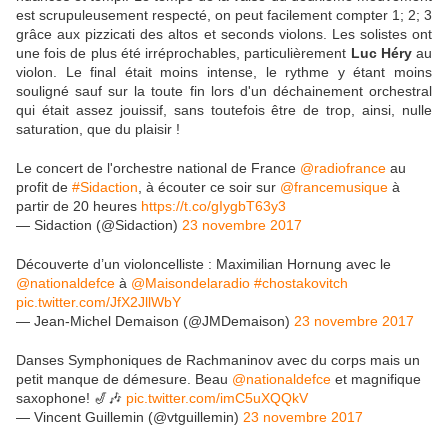
est scrupuleusement respecté, on peut facilement compter 1; 2; 3
grâce aux pizzicati des altos et seconds violons. Les solistes ont
une fois de plus été irréprochables, particulièrement
Luc Héry
au
violon. Le final était moins intense, le rythme y étant moins
souligné sauf sur la toute fin lors d'un déchainement orchestral
qui était assez jouissif, sans toutefois être de trop, ainsi, nulle
saturation, que du plaisir !
Le concert de l'orchestre national de France
@radiofrance
au
profit de
#Sidaction
, à écouter ce soir sur
@francemusique
à
partir de 20 heures
https://t.co/gIygbT63y3
— Sidaction (@Sidaction)
23 novembre 2017
Découverte d’un violoncelliste : Maximilian Hornung avec le
@nationaldefce
à
@Maisondelaradio
#chostakovitch
pic.twitter.com/JfX2JllWbY
— Jean-Michel Demaison (@JMDemaison)
23 novembre 2017
Danses Symphoniques de Rachmaninov avec du corps mais un
petit manque de démesure. Beau
@nationaldefce
et magnifique
saxophone! 🎷🎶
pic.twitter.com/imC5uXQQkV
— Vincent Guillemin (@vtguillemin)
23 novembre 2017