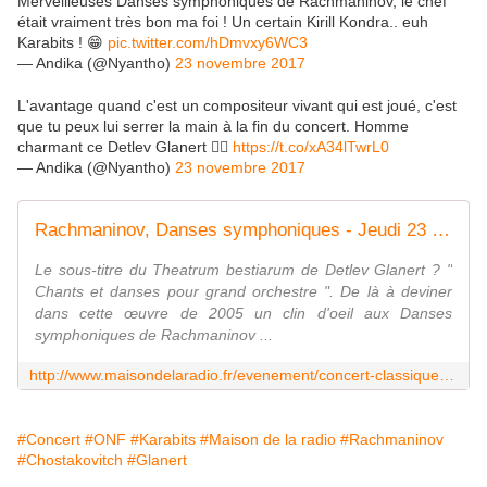
Merveilleuses Danses symphoniques de Rachmaninov, le chef
était vraiment très bon ma foi ! Un certain Kirill Kondra.. euh
Karabits ! 😁
pic.twitter.com/hDmvxy6WC3
— Andika (@Nyantho)
23 novembre 2017
L'avantage quand c'est un compositeur vivant qui est joué, c'est
que tu peux lui serrer la main à la fin du concert. Homme
charmant ce Detlev Glanert 👍🏾
https://t.co/xA34lTwrL0
— Andika (@Nyantho)
23 novembre 2017
Rachmaninov, Danses symphoniques - Jeudi 23 novembre 2017 - 20h00 Maison de la radio - Auditorium de Radio France
Le sous-titre du Theatrum bestiarum de Detlev Glanert ? "
Chants et danses pour grand orchestre ". De là à deviner
dans cette œuvre de 2005 un clin d'oeil aux Danses
symphoniques de Rachmaninov ...
http://www.maisondelaradio.fr/evenement/concert-classique/rachmaninov-danses-symphoniques
#Concert
#ONF
#Karabits
#Maison de la radio
#Rachmaninov
#Chostakovitch
#Glanert