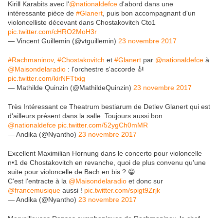
Kirill Karabits avec l'
@nationaldefce
d'abord dans une
intéressante pièce de
#Glanert
, puis bon accompagnant d'un
violoncelliste décevant dans Chostakovitch Cto1
pic.twitter.com/cHRO2MoH3r
— Vincent Guillemin (@vtguillemin)
23 novembre 2017
#Rachmaninov
,
#Chostakovitch
et
#Glanert
par
@nationaldefce
à
@Maisondelaradio
: l'orchestre s'accorde 🎻
pic.twitter.com/kirNFTtxig
— Mathilde Quinzin (@MathildeQuinzin)
23 novembre 2017
Très Intéressant ce Theatrum bestiarum de Detlev Glanert qui est
d'ailleurs présent dans la salle. Toujours aussi bon
@nationaldefce
pic.twitter.com/52ygCh0mMR
— Andika (@Nyantho)
23 novembre 2017
Excellent Maximilian Hornung dans le concerto pour violoncelle
n•1 de Chostakovitch en revanche, quoi de plus convenu qu'une
suite pour violoncelle de Bach en bis ? 😁
C'est l'entracte à la
@Maisondelaradio
et donc sur
@francemusique
aussi !
pic.twitter.com/spigt9Zrjk
— Andika (@Nyantho)
23 novembre 2017