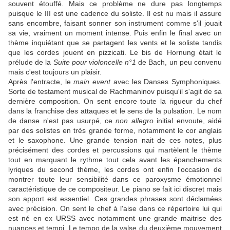
souvent étouffé. Mais ce problème ne dure pas longtemps
puisque le III est une cadence du soliste. Il est nu mais il assure
sans encombre, faisant sonner son instrument comme s'il jouait
sa vie, vraiment un moment intense. Puis enfin le final avec un
thème inquiétant que se partagent les vents et le soliste tandis
que les cordes jouent en pizzicati. Le bis de Hornung était le
prélude de la
Suite pour violoncelle n°1
de Bach, un peu convenu
mais c'est toujours un plaisir.
Après l'entracte, le
main event
avec les Danses Symphoniques.
Sorte de testament musical de Rachmaninov puisqu'il s'agit de sa
dernière composition. On sent encore toute la rigueur du chef
dans la franchise des attaques et le sens de la pulsation. Le nom
de danse n'est pas usurpé, ce
non allegro
initial envoute, aidé
par des solistes en très grande forme, notamment le cor anglais
et le saxophone. Une grande tension nait de ces notes, plus
précisément des cordes et percussions qui martèlent le thème
tout en marquant le rythme tout cela avant les épanchements
lyriques du second thème, les cordes ont enfin l'occasion de
montrer toute leur sensibilité dans ce paroxysme émotionnel
caractéristique de ce compositeur. Le piano se fait ici discret mais
son apport est essentiel. Ces grandes phrases sont déclamées
avec précision. On sent le chef à l'aise dans ce répertoire lui qui
est né en ex URSS avec notamment une grande maitrise des
nuances et tempi. Le tempo de la valse du deuxième mouvement