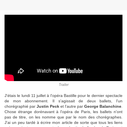
Trailer
J'étais le lundi 11 juillet à l'opéra Bastille pour le dernier spectacle
de mon abonnement. Il s'agissait de deux ballets, l'un
chorégraphié par
Justin Peck
et l'autre par
George Balanchine
.
Chose étrange dorénavant à l'opéra de Paris, les ballets n'ont
pas de titre, on les nomme que par le nom des chorégraphes.
J'ai un peu tardé à écrire mon article de sorte que tous les liens