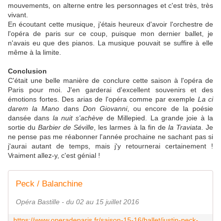
mouvements, on alterne entre les personnages et c'est très, très
vivant.
En écoutant cette musique, j'étais heureux d'avoir l'orchestre de
l'opéra de paris sur ce coup, puisque mon dernier ballet, je
n'avais eu que des pianos. La musique pouvait se suffire à elle
même à la limite.
Conclusion
C'était une belle manière de conclure cette saison à l'opéra de
Paris pour moi. J'en garderai d'excellent souvenirs et des
émotions fortes. Des arias de l'opéra comme par exemple
La ci
darem la Mano
dans
Don Giovanni
, ou encore de la poésie
dansée dans
la nuit s'achève
de Millepied. La grande joie à la
sortie du
Barbier de Séville
, les larmes à la fin de
la Traviata
. Je
ne pense pas me réabonner l'année prochaine ne sachant pas si
j'aurai autant de temps, mais j'y retournerai certainement !
Vraiment allez-y, c'est génial !
Peck / Balanchine
Opéra Bastille - du 02 au 15 juillet 2016
https://www.operadeparis.fr/saison-15-16/ballet/justin-peck-george-balanchine