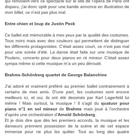
qui renvoient vers ce spectacle sur le site de l'opéra de Paris ont
disparu, j'ai donc opté pour une bande annonce en illustration de
mon billet, ce n'est pas plus mal.
Entre chien et loup de Justin Peck
Ce ballet est mémorable à mes yeux par la qualité des costumes.
Tous noirs mais avec des couleurs qui permettent de distinguer
les différents protagonistes. C'était assez court, ce n'est pas mal
pour une soirée d'été. La danse était faite sur une musique de
Poulenc, concerto pour deux pianos en ré mineur. C'était assez
sympa même si cette musique m'a un peu dérouté.
Brahms-Schönberg quartet de George Balanchine
J'ai adoré et vraiment préféré au premier ballet contrairement à
certains de mes amis. D'une part, les costumes sont encore
meilleurs ici, et oui, ils ont été dessinés par Karl Lagerfeld lui
même ! Mais surtout, la musique ! Il s'agit du
quatuor pour
piano n°1 en sol mineur
de
Brahms
mais joué à l'orchestre
d'après une orchestration d'
Arnold Schönberg
.
Et je dois dire que dès les premiers accords, la musique et les
danseurs prennent possession de la scène et de cet espace
immense pour ne plus les quitter. Tout au long des quatre