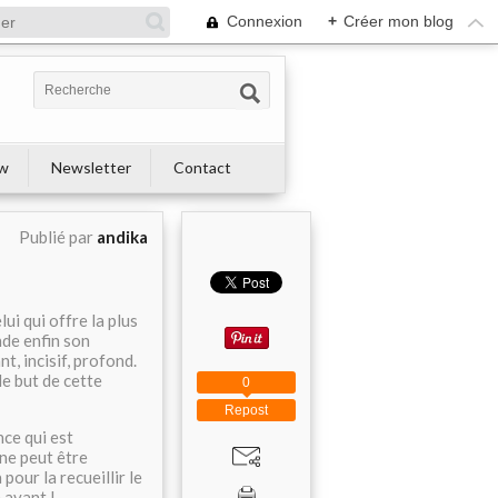
Connexion
+
Créer mon blog
ew
Newsletter
Contact
Publié par
andika
ui qui offre la plus
de enfin son
, incisif, profond.
le but de cette
0
Repost
nce qui est
 ne peut être
pour la recueillir le
 avant !