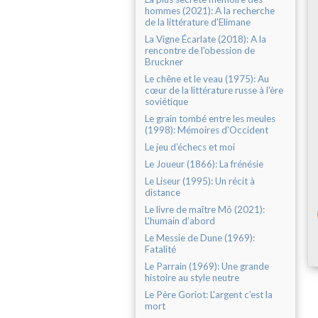
hommes (2021): A la recherche
de la littérature d'Elimane
La Vigne Écarlate (2018): A la
rencontre de l'obession de
Bruckner
Le chêne et le veau (1975): Au
cœur de la littérature russe à l'ère
soviétique
Le grain tombé entre les meules
(1998): Mémoires d'Occident
Le jeu d’échecs et moi
Le Joueur (1866): La frénésie
Le Liseur (1995): Un récit à
distance
Le livre de maître Mô (2021):
L’humain d’abord
Le Messie de Dune (1969):
Fatalité
Le Parrain (1969): Une grande
histoire au style neutre
Le Père Goriot: L'argent c'est la
mort