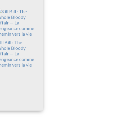
ll Bill : The
hole Bloody
ffair — La
engeance comme
hemin vers la vie