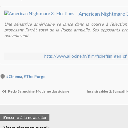
American Nightmare 3 
Une sénatrice américaine se lance dans la course à l'élection 
proposant l'arrêt total de la Purge annuelle. Ses opposants pro
nouvelle édit...
http://www.allocine.fr/film/fichefilm_gen_c
,
#Cinéma
#The Purge
Peck/Balanchine: Moderne classicisme
Insaisissables 2: Sympath
S'inscrire à la newsletter
Vous aimerez aussi :