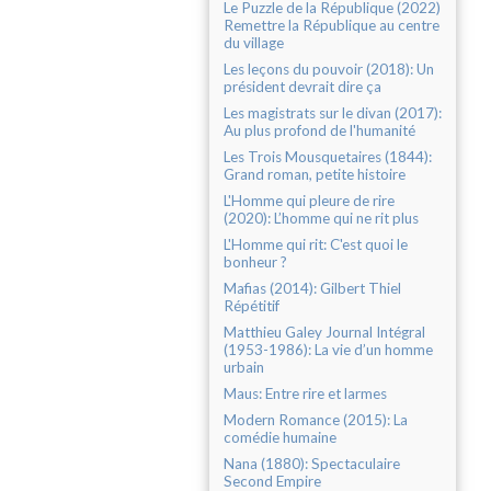
Le Puzzle de la République (2022)
Remettre la République au centre
du village
Les leçons du pouvoir (2018): Un
président devrait dire ça
Les magistrats sur le divan (2017):
Au plus profond de l'humanité
Les Trois Mousquetaires (1844):
Grand roman, petite histoire
L'Homme qui pleure de rire
(2020): L’homme qui ne rit plus
L'Homme qui rit: C'est quoi le
bonheur ?
Mafias (2014): Gilbert Thiel
Répétitif
Matthieu Galey Journal Intégral
(1953-1986): La vie d’un homme
urbain
Maus: Entre rire et larmes
Modern Romance (2015): La
comédie humaine
Nana (1880): Spectaculaire
Second Empire