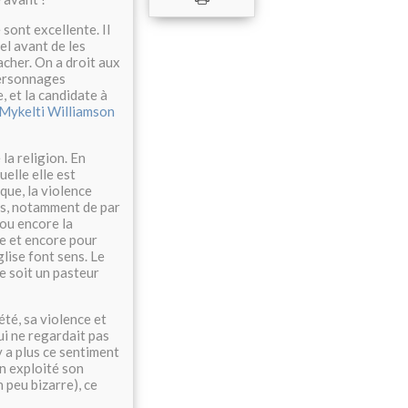
sont excellente. Il
el avant de les
acher. On a droit aux
personnages
, et la candidate à
Mykelti Williamson
 la religion. En
uelle elle est
que, la violence
rés, notamment de par
 ou encore la
re et encore pour
lise font sens. Le
ge soit un pasteur
iété, sa violence et
ui ne regardait pas
'y a plus ce sentiment
in exploité son
 peu bizarre), ce