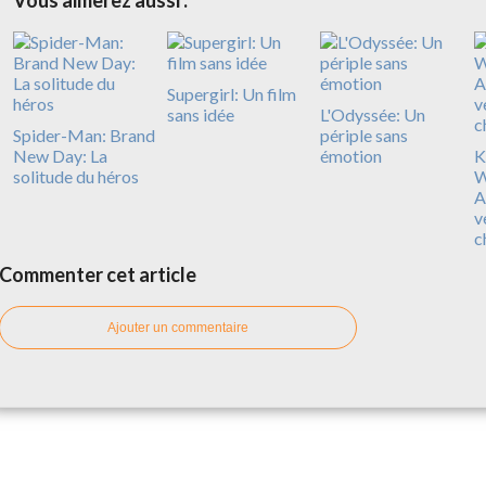
Supergirl: Un film
sans idée
L'Odyssée: Un
Spider-Man: Brand
périple sans
New Day: La
émotion
Ki
solitude du héros
W
A
v
c
Commenter cet article
Ajouter un commentaire