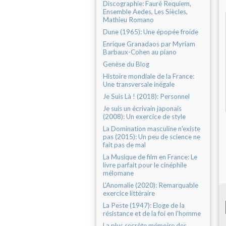
Discographie: Fauré Requiem,
Ensemble Aedes, Les Siècles,
Mathieu Romano
Dune (1965): Une épopée froide
Enrique Granadaos par Myriam
Barbaux-Cohen au piano
Genèse du Blog
Histoire mondiale de la France:
Une transversale inégale
Je Suis Là ! (2018): Personnel
Je suis un écrivain japonais
(2008): Un exercice de style
La Domination masculine n'existe
pas (2015): Un peu de science ne
fait pas de mal
La Musique de film en France: Le
livre parfait pour le cinéphile
mélomane
L'Anomalie (2020): Remarquable
exercice littéraire
La Peste (1947): Eloge de la
résistance et de la foi en l'homme
La plus secrète mémoire des