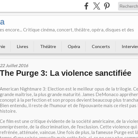
ka
es encore... Critique cinéma, concert, théâtre, opéra, disques et des
hie
Livres
Théâtre
Opéra
Concerts
Intervi
22 Juillet 2016
The Purge 3: La violence sanctifiée
American Nightmare 3: Election est le meilleur opus de la trilogie. Cel
grande maîtrise, la plus grande maturité. James DeMonaco appréhen
concept à la perfection et son propos devient beaucoup plus tranchant
Bien entendu, il reste de l'humour et de l'épouvante mais ce n'est pas 
histoire.
Ce film est une critique évidente de la société américaine, de la viole
omniprésente, de la discrimination, de l'exclusion. Cette violence qui
refrénée, atténuée, vaincue. Une fois de plus, la fameuse Purge est là 
temps d'une soirée annuelle mais cette fois-ci, ce ne sera plus comme