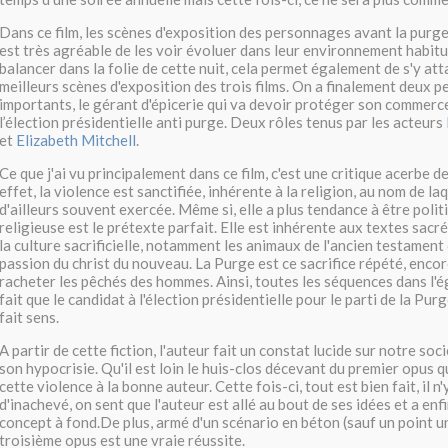
Dans ce film, les scènes d'exposition des personnages avant la purge 
est très agréable de les voir évoluer dans leur environnement habitu
balancer dans la folie de cette nuit, cela permet également de s'y att
meilleurs scènes d'exposition des trois films. On a finalement deux 
importants, le gérant d'épicerie qui va devoir protéger son commerce
l’élection présidentielle anti purge. Deux rôles tenus par les acteurs
et
Elizabeth Mitchell
.
Ce que j'ai vu principalement dans ce film, c'est une critique acerbe de
effet, la violence est sanctifiée, inhérente à la religion, au nom de laq
d'ailleurs souvent exercée. Même si, elle a plus tendance à être politi
religieuse est le prétexte parfait. Elle est inhérente aux textes sac
la culture sacrificielle, notamment les animaux de l'ancien testament
passion du christ du nouveau. La Purge est ce sacrifice répété, enco
racheter les pêchés des hommes. Ainsi, toutes les séquences dans l'ég
fait que le candidat à l'élection présidentielle pour le parti de la Pur
fait sens.
A partir de cette fiction, l'auteur fait un constat lucide sur notre soc
son hypocrisie. Qu'il est loin le huis-clos décevant du premier opus q
cette violence à la bonne auteur. Cette fois-ci, tout est bien fait, il n
d'inachevé, on sent que l'auteur est allé au bout de ses idées et a enf
concept à fond.De plus, armé d'un scénario en béton (sauf un point un
troisième opus est une vraie réussite.