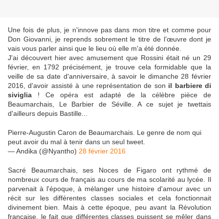
Une fois de plus, je n'innove pas dans mon titre et comme pour
Don Giovanni, je reprends sobrement le titre de l’œuvre dont je
vais vous parler ainsi que le lieu où elle m'a été donnée.
J'ai découvert hier avec amusement que Rossini était né un 29
février, en 1792 précisément, je trouve cela formidable que la
veille de sa date d'anniversaire, à savoir le dimanche 28 février
2016, d'avoir assisté à une représentation de son
il barbiere di
siviglia
! Ce opéra est adapté de la célèbre pièce de
Beaumarchais, Le Barbier de Séville. A ce sujet je twettais
d'ailleurs depuis Bastille...
Pierre-Augustin Caron de Beaumarchais. Le genre de nom qui
peut avoir du mal à tenir dans un seul tweet.
— Andika (@Nyantho)
28 février 2016
Sacré Beaumarchais, ses Noces de Figaro ont rythmé de
nombreux cours de français au cours de ma scolarité au lycée. Il
parvenait à l'époque, à mélanger une histoire d'amour avec un
récit sur les différentes classes sociales et cela fonctionnait
divinement bien. Mais à cette époque, peu avant la Révolution
française, le fait que différentes classes puissent se mêler dans