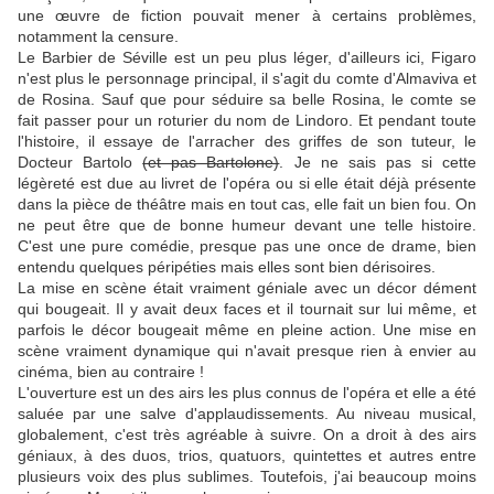
une œuvre de fiction pouvait mener à certains problèmes,
notamment la censure.
Le Barbier de Séville est un peu plus léger, d'ailleurs ici, Figaro
n'est plus le personnage principal, il s'agit du comte d'Almaviva et
de Rosina. Sauf que pour séduire sa belle Rosina, le comte se
fait passer pour un roturier du nom de Lindoro. Et pendant toute
l'histoire, il essaye de l'arracher des griffes de son tuteur, le
Docteur Bartolo
(et pas Bartolone)
. Je ne sais pas si cette
légèreté est due au livret de l'opéra ou si elle était déjà présente
dans la pièce de théâtre mais en tout cas, elle fait un bien fou. On
ne peut être que de bonne humeur devant une telle histoire.
C'est une pure comédie, presque pas une once de drame, bien
entendu quelques péripéties mais elles sont bien dérisoires.
La mise en scène était vraiment géniale avec un décor dément
qui bougeait. Il y avait deux faces et il tournait sur lui même, et
parfois le décor bougeait même en pleine action. Une mise en
scène vraiment dynamique qui n'avait presque rien à envier au
cinéma, bien au contraire !
L'ouverture est un des airs les plus connus de l'opéra et elle a été
saluée par une salve d'applaudissements. Au niveau musical,
globalement, c'est très agréable à suivre. On a droit à des airs
géniaux, à des duos, trios, quatuors, quintettes et autres entre
plusieurs voix des plus sublimes. Toutefois, j'ai beaucoup moins