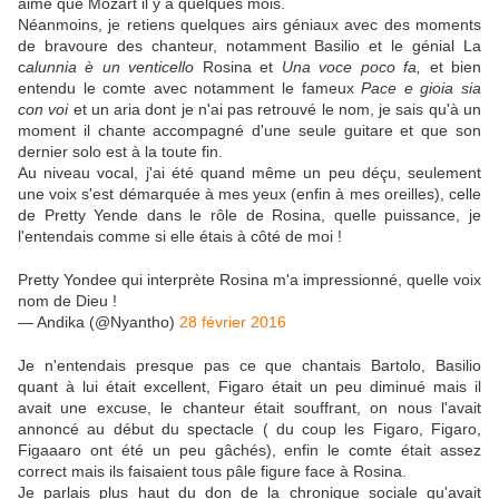
aimé que Mozart il y a quelques mois.
Néanmoins, je retiens quelques airs géniaux avec des moments
de bravoure des chanteur, notamment Basilio et le génial
La
c
alunnia è un venticello
Rosina et
Una voce poco fa,
et bien
entendu le comte avec notamment le fameux
Pace e gioia sia
con voi
et un aria dont je n'ai pas retrouvé le nom, je sais qu'à un
moment il chante accompagné d'une seule guitare et que son
dernier solo est à la toute fin.
Au niveau vocal, j'ai été quand même un peu déçu, seulement
une voix s'est démarquée à mes yeux (enfin à mes oreilles), celle
de Pretty Yende dans le rôle de Rosina, quelle puissance, je
l'entendais comme si elle étais à côté de moi !
Pretty Yondee qui interprète Rosina m'a impressionné, quelle voix
nom de Dieu !
— Andika (@Nyantho)
28 février 2016
Je n'entendais presque pas ce que chantais Bartolo, Basilio
quant à lui était excellent, Figaro était un peu diminué mais il
avait une excuse, le chanteur était souffrant, on nous l'avait
annoncé au début du spectacle ( du coup les Figaro, Figaro,
Figaaaro ont été un peu gâchés), enfin le comte était assez
correct mais ils faisaient tous pâle figure face à Rosina.
Je parlais plus haut du don de la chronique sociale qu'avait