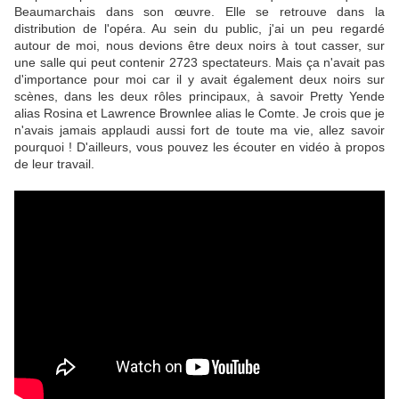
Beaumarchais dans son œuvre. Elle se retrouve dans la
distribution de l'opéra. Au sein du public, j'ai un peu regardé
autour de moi, nous devions être deux noirs à tout casser, sur
une salle qui peut contenir 2723 spectateurs. Mais ça n'avait pas
d'importance pour moi car il y avait également deux noirs sur
scènes, dans les deux rôles principaux, à savoir Pretty Yende
alias Rosina et Lawrence Brownlee alias le Comte. Je crois que je
n'avais jamais applaudi aussi fort de toute ma vie, allez savoir
pourquoi ! D'ailleurs, vous pouvez les écouter en vidéo à propos
de leur travail.