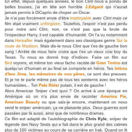
En effet, depuis quelques années, le bon Clint nous a pondu de
belles bouses, j'ai en tête son horrible
J.Edgard
qui n'aurait
jamais permis à DiCaprio de choper un Oscar.
Je n'ai pas forcément envie d'être
impitoya
ble
avec Clint mais ce
film était vraiment
unforgiven
. Toutefois, l'espoir n'est pas perdu
pour notre ami Clint, non, ce n'est pas que la brute de
l'inspecteur Harry, il est capable d'humanité. On l'a vu notamment
dans
Hereafter
mais également dans ses classiques genre
Sur la
route de Madison
. Mais dis-le nous Clint que t'es de gauche bon
sang ! Arrête de nous faire croire que t'es un vieux cow boy du
Texas. Tu nous as donné trop d'indices. Faire un film sur
Bird
voyons, et même ton vieux facho raciste de
Gran Torino
est
quelqu'un d'humain et au final se comporte en héros. Tes
lettres
d'Iwo Jima
,
les mémoires de nos pères
, ce sont des preuves.
Et je ne te parle même pas de tous tes westerns avec tes héros
humanistes... Ton
Pale Rider
putain, il est de gauche !
Alors American Sniper c'est quoi ? On arrive à une époque en
Amérique où on n'a plus envie de raconter
Amerina Pie
,
American Beauty
ou que sais-je encore, maintenant on nous
vend le sniper américain, ça ne plaisante plus. Deux guerres sont
passées par là aussi, ainsi que de nombreux drames.
Ce film est adapté de l'autobiographie de
Chris Kyle
, sniper de
légende des Navy Seals qui a fait dans le plus grand des calmes
plus de 160 victimes au cours de sa carrière en Irak. Quand on lit