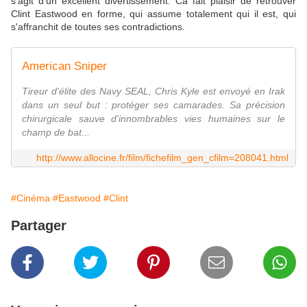
s'agit d'un excellent divertissement. Ca fait plaisir de retrouver
Clint Eastwood en forme, qui assume totalement qui il est, qui
s'affranchit de toutes ses contradictions.
American Sniper
Tireur d'élite des Navy SEAL, Chris Kyle est envoyé en Irak
dans un seul but : protéger ses camarades. Sa précision
chirurgicale sauve d'innombrables vies humaines sur le
champ de bat...
http://www.allocine.fr/film/fichefilm_gen_cfilm=208041.html
#Cinéma
#Eastwood
#Clint
Partager