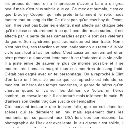
les propos du mec, on a l'impression d'avoir à faire à un gros
beauf mais c'est plus subtile que ça. Ce mec est humain, c'est ce
que Bradley Cooper, qui interprète brillamment le rôle, nous
montre tout au long du film.Ce n'est pas qu'un cow boy du Texas,
non. Il ne veut pas buter les enfants, il est affecté par chaque tête
qu'il explose contrairement à ce qu'il peut dire mais surtout, il est
affecté par la perte de ses camarades et par le sort des vétérans
de guerre.Son syndrome post traumatique est bien traité. Non il
n'est pas fou, ses réactions et son inadaptation au retour à la vie
civile sont tout à fait normales. C'est aussi un mari aimant et un
père présent qui parvient lentement à se réadapter à la vie civile.
Il a juste envie de sauver le plus de monde possible et il se
montre très humains malgré tous ses meurtres de sang froid.
C'était pas gagné avec un tel personnage. On a reproché à Clint
d'en faire un héros. Je pense que ce reproche est infondé, ce
mec est un héros des temps modernes, le genre de héros qu'on
cherche quand on va voir les Batman de Nolan, un héros
sombre, un chevalier noir. Il est torturé mais tellement humain. Et
d'ailleurs son destin tragique suscite de l'empathie.
Clint parvient instaurer une tension folle, que ce soit dans les
scènes qui se déroulent en Irak mais également dans les
moments qui se passent aux USA lors des permissions. La
photographie de l'Irak est excellente, le jeu d'acteur est solide, il