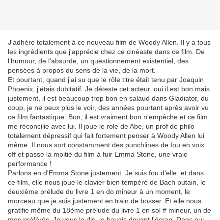
J'adhère totalement à ce nouveau film de Woody Allen. Il y a tous
les ingrédients que j'apprécie chez ce cinéaste dans ce film. De
l'humour, de l'absurde, un questionnement existentiel, des
pensées à propos du sens de la vie, de la mort.
Et pourtant, quand j'ai su que le rôle titre était tenu par Joaquin
Phoenix, j'étais dubitatif. Je déteste cet acteur, oui il est bon mais
justement, il est beaucoup trop bon en salaud dans Gladiator, du
coup, je ne peux plus le voir, des années pourtant après avoir vu
ce film fantastique. Bon, il est vraiment bon n'empêche et ce film
me réconcilie avec lui. Il joue le role de Abe, un prof de philo
totalement dépressif qui fait fortement penser à Woody Allen lui
même. Il nous sort constamment des punchlines de fou en voix
off et passe la moitié du film à fuir Emma Stone, une vraie
performance !
Parlons en d'Emma Stone justement. Je suis fou d'elle, et dans
ce film, elle nous joue le clavier bien tempéré de Bach putain, le
deuxième prélude du livre 1 en do mineur à un moment, le
morceau que je suis justement en train de bosser. Et elle nous
gratifie même du 18ème prélude du livre 1 en sol # mineur, un de
mes préférés. Je vous le dis, je bavais devant l'écran. Donc oui,