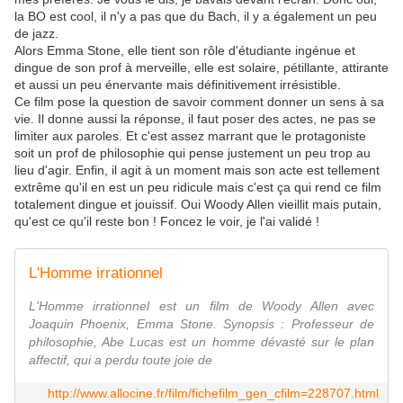
la BO est cool, il n'y a pas que du Bach, il y a également un peu
de jazz.
Alors Emma Stone, elle tient son rôle d'étudiante ingénue et
dingue de son prof à merveille, elle est solaire, pétillante, attirante
et aussi un peu énervante mais définitivement irrésistible.
Ce film pose la question de savoir comment donner un sens à sa
vie. Il donne aussi la réponse, il faut poser des actes, ne pas se
limiter aux paroles. Et c'est assez marrant que le protagoniste
soit un prof de philosophie qui pense justement un peu trop au
lieu d'agir. Enfin, il agit à un moment mais son acte est tellement
extrême qu'il en est un peu ridicule mais c'est ça qui rend ce film
totalement dingue et jouissif. Oui Woody Allen vieillit mais putain,
qu'est ce qu'il reste bon ! Foncez le voir, je l'ai validé !
L'Homme irrationnel
L'Homme irrationnel est un film de Woody Allen avec
Joaquin Phoenix, Emma Stone. Synopsis : Professeur de
philosophie, Abe Lucas est un homme dévasté sur le plan
affectif, qui a perdu toute joie de
http://www.allocine.fr/film/fichefilm_gen_cfilm=228707.html