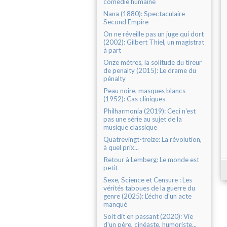
comédie humaine
Nana (1880): Spectaculaire
Second Empire
On ne réveille pas un juge qui dort
(2002): Gilbert Thiel, un magistrat
à part
Onze mètres, la solitude du tireur
de penalty (2015): Le drame du
pénalty
Peau noire, masques blancs
(1952): Cas cliniques
Philharmonia (2019): Ceci n'est
pas une série au sujet de la
musique classique
Quatrevingt-treize: La révolution,
à quel prix...
Retour à Lemberg: Le monde est
petit
Sexe, Science et Censure : Les
vérités taboues de la guerre du
genre (2025): L'écho d'un acte
manqué
Soit dit en passant (2020): Vie
d'un père, cinéaste, humoriste...