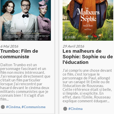
6 Mai 2016
29 Avril 2016
Trumbo: Film de
Les malheurs de
communiste
Sophie: Sophie ou de
l’éducation
Dalton Trumbo est un
personnage fascinant et un
J’ai compris une chose devant
film non moins intéressant.
ce film, c’est lorsque le
J'ai remarqué directement que
personnage de Paul, allongé
c'était un film particulier
sur un canapé lit Emile ou de
lorsque j'ai rencontré par
l’éducation de Rousseau.
hasard devant le cinéma deux
Cette référence était si belle,
militants communistes que je
si limpide, si explicite. En
connais bien ! Il s'agit d'un
effet, dans l’Emile, Rousseau
film...
explique comment éduquer...
,
#Cinéma
#Communisme
#Cinéma