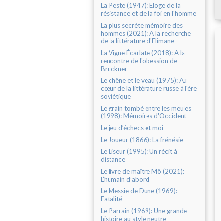
La Peste (1947): Eloge de la
résistance et de la foi en l'homme
La plus secrète mémoire des
hommes (2021): A la recherche
de la littérature d'Elimane
La Vigne Écarlate (2018): A la
rencontre de l'obession de
Bruckner
Le chêne et le veau (1975): Au
cœur de la littérature russe à l'ère
soviétique
Le grain tombé entre les meules
(1998): Mémoires d'Occident
Le jeu d’échecs et moi
Le Joueur (1866): La frénésie
Le Liseur (1995): Un récit à
distance
Le livre de maître Mô (2021):
L’humain d’abord
Le Messie de Dune (1969):
Fatalité
Le Parrain (1969): Une grande
histoire au style neutre