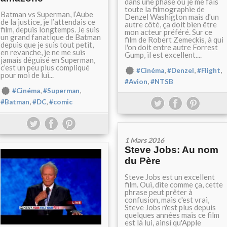
dans une phase où je me fais
toute la filmographie de
Batman vs Superman, l’Aube
Denzel Washigton mais d'un
de la justice, je l’attendais ce
autre côté, ça doit bien être
film, depuis longtemps. Je suis
mon acteur préféré. Sur ce
un grand fanatique de Batman
film de Robert Zemeckis, à qui
depuis que je suis tout petit,
l'on doit entre autre Forrest
en revanche, je ne me suis
Gump, il est excellent....
jamais déguisé en Superman,
c’est un peu plus compliqué
,
,
,
#Cinéma
#Denzel
#Flight
pour moi de lui...
,
#Avion
#NTSB
,
,
#Cinéma
#Superman
,
,
#Batman
#DC
#comic
1 Mars 2016
Steve Jobs: Au nom
du Père
Steve Jobs est un excellent
film. Oui, dite comme ça, cette
phrase peut prêter à
confusion, mais c'est vrai,
Steve Jobs n'est plus depuis
quelques années mais ce film
est là lui, ainsi qu'Apple