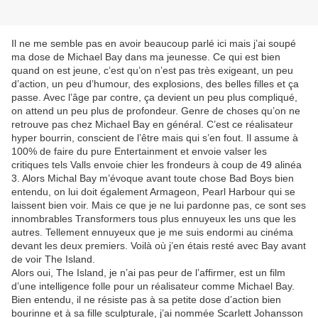
Il ne me semble pas en avoir beaucoup parlé ici mais j’ai soupé
ma dose de Michael Bay dans ma jeunesse. Ce qui est bien
quand on est jeune, c’est qu’on n’est pas très exigeant, un peu
d’action, un peu d’humour, des explosions, des belles filles et ça
passe. Avec l’âge par contre, ça devient un peu plus compliqué,
on attend un peu plus de profondeur. Genre de choses qu’on ne
retrouve pas chez Michael Bay en général. C’est ce réalisateur
hyper bourrin, conscient de l’être mais qui s’en fout. Il assume à
100% de faire du pure Entertainment et envoie valser les
critiques tels Valls envoie chier les frondeurs à coup de 49 alinéa
3. Alors Michal Bay m’évoque avant toute chose Bad Boys bien
entendu, on lui doit également Armageon, Pearl Harbour qui se
laissent bien voir. Mais ce que je ne lui pardonne pas, ce sont ses
innombrables Transformers tous plus ennuyeux les uns que les
autres. Tellement ennuyeux que je me suis endormi au cinéma
devant les deux premiers. Voilà où j’en étais resté avec Bay avant
de voir The Island.
Alors oui, The Island, je n’ai pas peur de l’affirmer, est un film
d’une intelligence folle pour un réalisateur comme Michael Bay.
Bien entendu, il ne résiste pas à sa petite dose d’action bien
bourinne et à sa fille sculpturale, j’ai nommée Scarlett Johansson