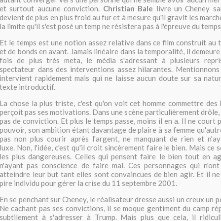
et surtout aucune conviction.
Christian Bale
livre un Cheney san
devient de plus en plus froid au fur et à mesure qu'il gravit les mar
la limite qu'il s'est posé un temp ne résistera pas à l'épreuve du temps
Et le temps est une notion assez relative dans ce film construit au 
et de bonds en avant. Jamais linéaire dans la temporalité, il demeure
fois de plus très meta, le média s'adressant à plusieurs repr
spectateur dans des interventions assez hilarantes. Mentionnons i
intervient rapidement mais qui ne laisse aucun doute sur sa natu
texte introductif.
La chose la plus triste, c'est qu'on voit cet homme commettre des
perçoit pas ses motivations. Dans une scène particulièrement drôle, 
pas de conviction. Et plus le temps passe, moins il en a. Il ne court 
pouvoir, son ambition étant davantage de plaire à sa femme qu'autre
pas non plus courir après l'argent, ne manquant de rien et n'a
luxe. Non, l'idée, c'est qu'il croit sincèrement faire le bien. Mais ce
les plus dangereuses. Celles qui pensent faire le bien tout en a
n'ayant pas conscience de faire mal. Ces personnages qui n'ont
atteindre leur but tant elles sont convaincues de bien agir. Et il n
pire individu pour gérer la crise du 11 septembre 2001.
En se penchant sur Cheney, le réalisateur dresse aussi un creux un po
Ne cachant pas ses convictions, il se moque gentiment du camp rép
subtilement à s'adresser à Trump. Mais plus que cela, il ridicu