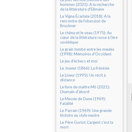
hommes (2021): A la recherche
de la littérature d'Elimane
La Vigne Écarlate (2018): A la
rencontre de l'obession de
Bruckner
Le chêne et le veau (1975): Au
cœur de la littérature russe à l'ère
soviétique
Le grain tombé entre les meules
(1998): Mémoires d'Occident
Le jeu d’échecs et moi
Le Joueur (1866): La frénésie
Le Liseur (1995): Un récit à
distance
Le livre de maître Mô (2021):
L’humain d’abord
Le Messie de Dune (1969):
Fatalité
Le Parrain (1969): Une grande
histoire au style neutre
Le Père Goriot: L'argent c'est la
mort