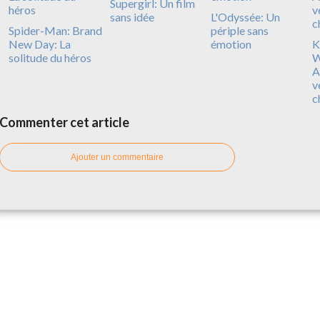
Supergirl: Un film
sans idée
L'Odyssée: Un
Spider-Man: Brand
périple sans
New Day: La
émotion
Ki
solitude du héros
W
A
v
c
Commenter cet article
Ajouter un commentaire