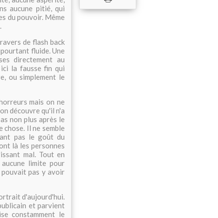
s aucune pitié, qui
ches du pouvoir. Même
.
travers de flash back
 pourtant fluide. Une
ises directement au
ci la fausse fin qui
re, ou simplement le
 horreurs mais on ne
on découvre qu'il n'a
pas non plus après le
 chose. Il ne semble
yant pas le goût du
 sont là les personnes
gissant mal. Tout en
 aucune limite pour
e pouvait pas y avoir
rtrait d'aujourd'hui.
ublicain et parvient
lise constamment le