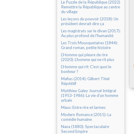
Le Puzzle de la République (2022)
Remettre la République au centre
du village
Les leçons du pouvoir (2018): Un
président devrait dire ça
Les magistrats sur le divan (2017):
Au plus profond de l'humanité
Les Trois Mousquetaires (1844):
Grand roman, petite histoire
L'Homme qui pleure de rire
(2020): L’homme qui ne rit plus
L'Homme qui rit: C'est quoi le
bonheur ?
Mafias (2014): Gilbert Thiel
Répétitif
Matthieu Galey Journal Intégral
(1953-1986): La vie d’un homme
urbain
Maus: Entre rire et larmes
Modern Romance (2015): La
comédie humaine
Nana (1880): Spectaculaire
Second Empire