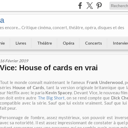
ka
es encore... Critique cinéma, concert, théâtre, opéra, disques et des
hie
Livres
Théâtre
Opéra
Concerts
Intervi
16 Février 2019
Vice: House of cards en vrai
Tout le monde connaît maintenant le fameux
Frank Underwood
, 
séries
House of Cards
, tant la version originale britannique que 
sur Netflix avec le paria
Kevin Spacey
. Devant Vice, le nouveau fil
on doit entre autre
The Big Short
, on se rend compte que
Dick Ch
compatible avec la série. Sauf que lui existe vraiment. Sauf que lui
fait peur.
Personnage de l'ombre, assez mystérieux, son pouvoir est invers
avec sa notoriété. Il est assez impressionnant de constater à quel 
autant converger vers une personne qui ne semble avoir aucun méri