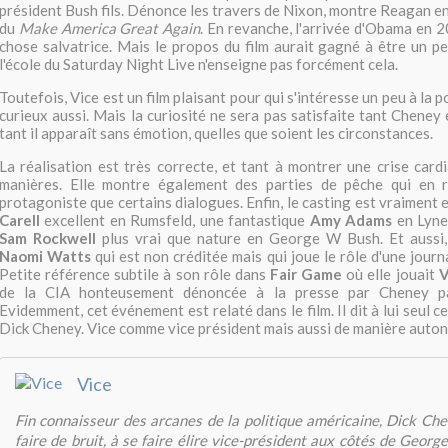
président Bush fils. Dénonce les travers de Nixon, montre Reagan en
du
Make America Great Again
. En revanche, l'arrivée d'Obama en 
chose salvatrice. Mais le propos du film aurait gagné à être un p
l'école du Saturday Night Live n'enseigne pas forcément cela.
Toutefois, Vice est un film plaisant pour qui s'intéresse un peu à la p
curieux aussi. Mais la curiosité ne sera pas satisfaite tant Cheney
tant il apparaît sans émotion, quelles que soient les circonstances.
La réalisation est très correcte, et tant à montrer une crise card
manières. Elle montre également des parties de pêche qui en r
protagoniste que certains dialogues. Enfin, le casting est vraiment 
Carell
excellent en Rumsfeld, une fantastique
Amy Adams
en Lyne
Sam Rockwell
plus vrai que nature en George W Bush. Et aussi,
Naomi Watts
qui est non créditée mais qui joue le rôle d'une journ
Petite référence subtile à son rôle dans
Fair Game
où elle jouait
V
de la CIA honteusement dénoncée à la presse par Cheney par
Evidemment, cet événement est relaté dans le film. Il dit à lui seul ce
Dick Cheney. Vice comme vice président mais aussi de manière auto
Vice
Fin connaisseur des arcanes de la politique américaine, Dick Che
faire de bruit, à se faire élire vice-président aux côtés de Geor