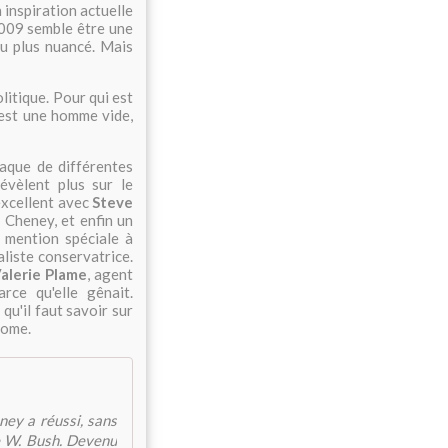
 inspiration actuelle
2009 semble être une
eu plus nuancé. Mais
olitique. Pour qui est
 est une homme vide,
iaque de différentes
évèlent plus sur le
excellent avec
Steve
 Cheney, et enfin un
 mention spéciale à
aliste conservatrice.
alerie Plame
, agent
ce qu'elle gênait.
 qu'il faut savoir sur
nome.
ney a réussi, sans
ge W. Bush. Devenu