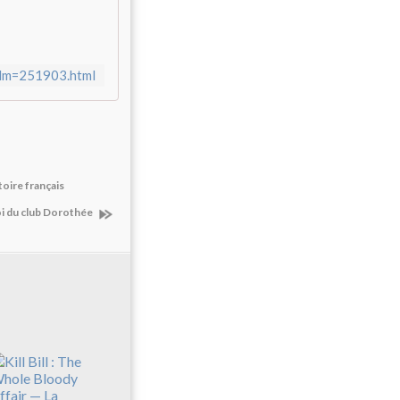
film=251903.html
oire français
oi du club Dorothée