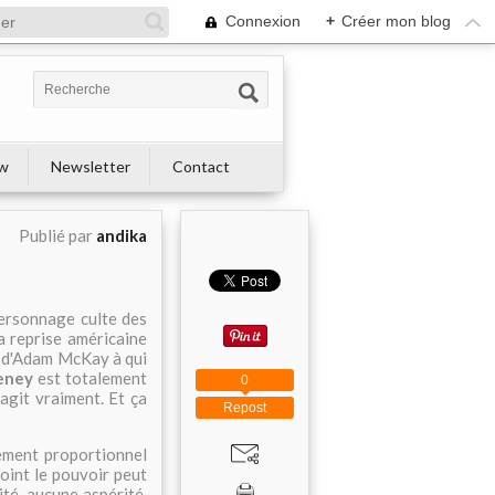
Connexion
+
Créer mon blog
ew
Newsletter
Contact
Publié par
andika
personnage culte des
la reprise américaine
m d'Adam McKay à qui
eney
est totalement
0
 agit vraiment. Et ça
Repost
ement proportionnel
point le pouvoir peut
té, aucune aspérité,