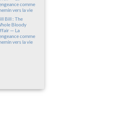
ll Bill : The
hole Bloody
ffair — La
engeance comme
hemin vers la vie