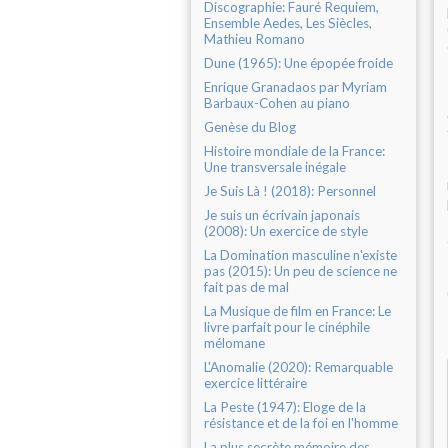
Discographie: Fauré Requiem,
Ensemble Aedes, Les Siècles,
Mathieu Romano
Dune (1965): Une épopée froide
Enrique Granadaos par Myriam
Barbaux-Cohen au piano
Genèse du Blog
Histoire mondiale de la France:
Une transversale inégale
Je Suis Là ! (2018): Personnel
Je suis un écrivain japonais
(2008): Un exercice de style
La Domination masculine n'existe
pas (2015): Un peu de science ne
fait pas de mal
La Musique de film en France: Le
livre parfait pour le cinéphile
mélomane
L'Anomalie (2020): Remarquable
exercice littéraire
La Peste (1947): Eloge de la
résistance et de la foi en l'homme
La plus secrète mémoire des