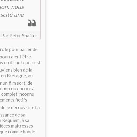
ion, nous
uscité une
 Par Peter Shaffer
arole pour parler de
 pourraient être
 en disant que c'est
uviens bien de la
e en Bretagne, au
 un film sorti de
u piano ou encore à
n complet inconnu
ements fictifs
e le découvrir, et à
issance de sa
n Requiem, à sa
ièces maitresses
usique comme bande