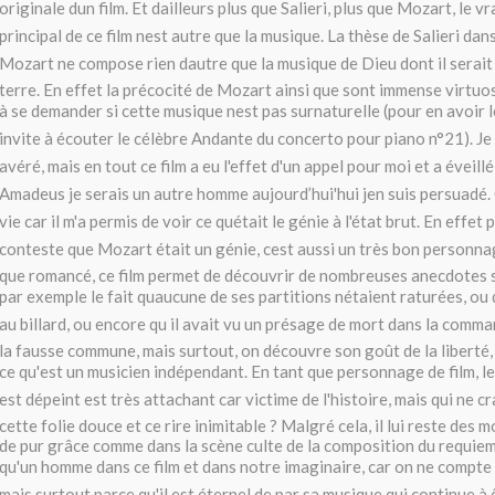
originale dun film. Et dailleurs plus que Salieri, plus que Mozart, le 
principal de ce film nest autre que la musique. La thèse de Salieri dans
Mozart ne compose rien dautre que la musique de Dieu dont il serait 
terre. En effet la précocité de Mozart ainsi que sont immense virtu
à se demander si cette musique nest pas surnaturelle (pour en avoir l
invite à écouter le célèbre Andante du concerto pour piano n°21). Je n
avéré, mais en tout ce film a eu l'effet d'un appel pour moi et a éveill
Amadeus je serais un autre homme aujourd’hui'hui jen suis persuadé.
vie car il m'a permis de voir ce quétait le génie à l'état brut. En effe
conteste que Mozart était un génie, cest aussi un très bon personnag
que romancé, ce film permet de découvrir de nombreuses anecdotes
par exemple le fait quaucune de ses partitions nétaient raturées, ou q
au billard, ou encore qu il avait vu un présage de mort dans la comm
la fausse commune, mais surtout, on découvre son goût de la liberté,
ce qu'est un musicien indépendant. En tant que personnage de film, 
est dépeint est très attachant car victime de l'histoire, mais qui ne 
cette folie douce et ce rire inimitable ? Malgré cela, il lui reste des
de pur grâce comme dans la scène culte de la composition du requiem
qu'un homme dans ce film et dans notre imaginaire, car on ne compte 
mais surtout parce qu'il est éternel de par sa musique qui continue à 