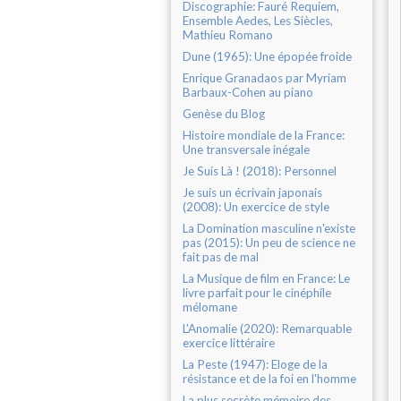
Discographie: Fauré Requiem,
Ensemble Aedes, Les Siècles,
Mathieu Romano
Dune (1965): Une épopée froide
Enrique Granadaos par Myriam
Barbaux-Cohen au piano
Genèse du Blog
Histoire mondiale de la France:
Une transversale inégale
Je Suis Là ! (2018): Personnel
Je suis un écrivain japonais
(2008): Un exercice de style
La Domination masculine n'existe
pas (2015): Un peu de science ne
fait pas de mal
La Musique de film en France: Le
livre parfait pour le cinéphile
mélomane
L'Anomalie (2020): Remarquable
exercice littéraire
La Peste (1947): Eloge de la
résistance et de la foi en l'homme
La plus secrète mémoire des