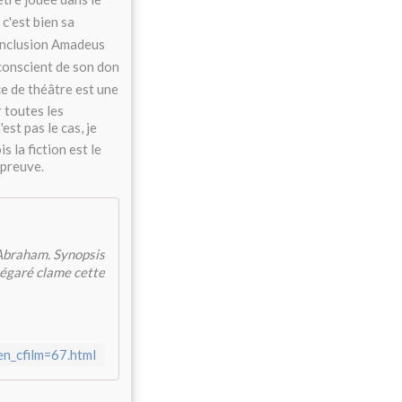
c'est bien sa
 conclusion Amadeus
 conscient de son don
ce de théâtre est une
r toutes les
est pas le cas, je
s la fiction est le
 preuve.
Abraham. Synopsis
 égaré clame cette
gen_cfilm=67.html