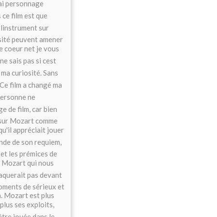
vrai personnage
 ce film est que
linstrument sur
osité peuvent amener
e coeur net je vous
e sais pas si cest
é ma curiosité. Sans
 Ce film a changé ma
t personne ne
e de film, car bien
 sur Mozart comme
u'il appréciait jouer
ande de son requiem,
 et les prémices de
le Mozart qui nous
craquerait pas devant
 moments de sérieux et
. Mozart est plus
plus ses exploits,
être jouée dans le