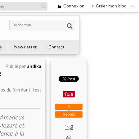
Connexion
+
Créer mon blog
ew
Newsletter
Contact
Publié par
andika
e
os du film dont il est
0
Repost
 Amadeus
Mozart et
lence à la