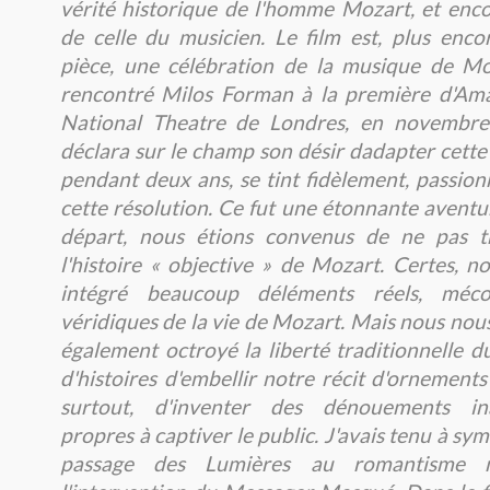
vérité historique de l'homme Mozart, et enc
de celle du musicien. Le film est, plus enco
pièce, une célébration de la musique de Moza
rencontré Milos Forman à la première d'Am
National Theatre de Londres, en novembre
déclara sur le champ son désir dadapter cette 
pendant deux ans, se tint fidèlement, passio
cette résolution. Ce fut une étonnante aventu
départ, nous étions convenus de ne pas t
l'histoire « objective » de Mozart. Certes, 
intégré beaucoup déléments réels, méc
véridiques de la vie de Mozart. Mais nous no
également octroyé la liberté traditionnelle d
d'histoires d'embellir notre récit d'ornements f
surtout, d'inventer des dénouements ina
propres à captiver le public. J'avais tenu à sym
passage des Lumières au romantisme 