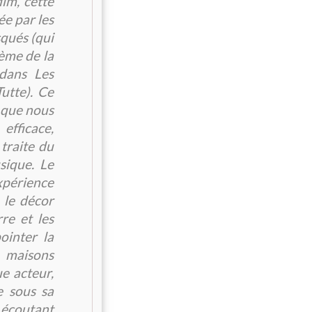
ilm, cette
ée par les
qués (qui
hème de la
 dans Les
utte). Ce
t que nous
ficace,
 traite du
sique. Le
périence
 le décor
re et les
ointer la
 maisons
e acteur,
e sous sa
 écoutant