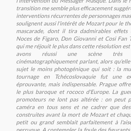
l'intervention du Messager Masqué. Dans le f
transition me semble plus efficacement suggér
interventions récurrentes de personnages mas
soulignent aussi l'intérêt de Mozart pour le t
mascarade, dont il tira dadmirables effets
Noces de Figaro, Don Giovanni et Cosi Fan T
qui me réjouit le plus dans cette résolution es
avons réussi une scène très ef
cinématographiquement parlant, alors qu'elle
sujet le moins photogénique qui soit : la mu
tournage en Tchécoslovaquie fut une ex
éprouvante, mais indispensable. Prague offre
le plus baroque et rococo d'Europe. La guer
promoteurs ne lont pas altérée : on peut p
caméra en tous sens et ne cadrer que des
construites avant la mort de Mozart et chaqu
petit ou grand semblait parfaitement à l'ais
perruque. A contempler la foule des figurants