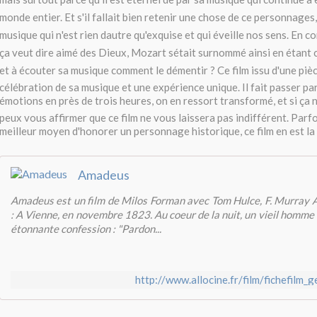
monde entier. Et s'il fallait bien retenir une chose de ce personnages, 
musique qui n'est rien dautre qu'exquise et qui éveille nos sens. En
ça veut dire aimé des Dieux, Mozart sétait surnommé ainsi en étant
et à écouter sa musique comment le démentir ? Ce film issu d'une piè
célébration de sa musique et une expérience unique. Il fait passer pa
émotions en près de trois heures, on en ressort transformé, et si ça n'
peux vous affirmer que ce film ne vous laissera pas indifférent. Parfoi
meilleur moyen d'honorer un personnage historique, ce film en est la
Amadeus
Amadeus est un film de Milos Forman avec Tom Hulce, F. Murray 
: A Vienne, en novembre 1823. Au coeur de la nuit, un vieil homme
étonnante confession : "Pardon...
http://www.allocine.fr/film/fichefilm_