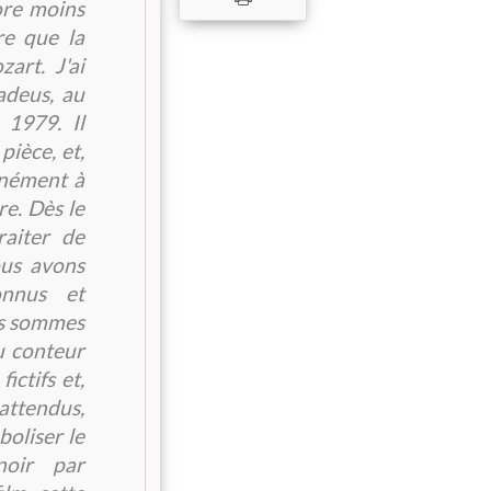
ore moins
re que la
rt. J'ai
adeus, au
 1979. Il
pièce, et,
nnément à
re. Dès le
raiter de
nous avons
onnus et
us sommes
u conteur
ictifs et,
ttendus,
boliser le
noir par