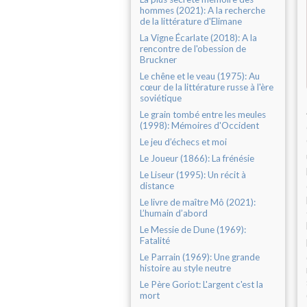
hommes (2021): A la recherche
de la littérature d'Elimane
La Vigne Écarlate (2018): A la
rencontre de l'obession de
Bruckner
Le chêne et le veau (1975): Au
cœur de la littérature russe à l'ère
soviétique
Le grain tombé entre les meules
(1998): Mémoires d'Occident
Le jeu d’échecs et moi
Le Joueur (1866): La frénésie
Le Liseur (1995): Un récit à
distance
Le livre de maître Mô (2021):
L’humain d’abord
Le Messie de Dune (1969):
Fatalité
Le Parrain (1969): Une grande
histoire au style neutre
Le Père Goriot: L'argent c'est la
mort