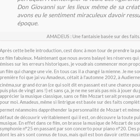
Don Giovanni sur les lieux même de sa créat
avons eu le sentiment miraculeux davoir ress
époque.
AMADEUS : Une fantaisie basée sur des faits.
Après cette belle introduction, cest donc à mon tour de prendre la p
ce film fabuleux. Maintenant que nous avons balayé les réserves qui
émises sur les erreurs historiques, je voudrais commencer mon propos
un film qui change une vie. En tous cas il a changé la mienne. Je me so
première foi que jai vu Amadeus, cétait à l'automne 2002, à Audiern
cinéma,sur grand écran (ce qui soit dit en passant est une chance pour
puis plus de vingt ans !) et sans ça, je ne me serais pas mis à jouer d
apprécier la musique classique, sans ce film Mozart serait presque u
pour moi. Amadeus, même si lintrigue est basée sur des faits complèt
permet néanmoins dappréhender la personnalité de Mozart et même d
défaut de découvrir véritablement qui il est, on découvre la toute pu
musique. En effet dans ce film, on brasse la musique de Mozart de so
symphonie n°25 en passant par son concerto pour piano n°20. Des p
dont les airs sont connus de tous, mais quil est bon davoir cette m