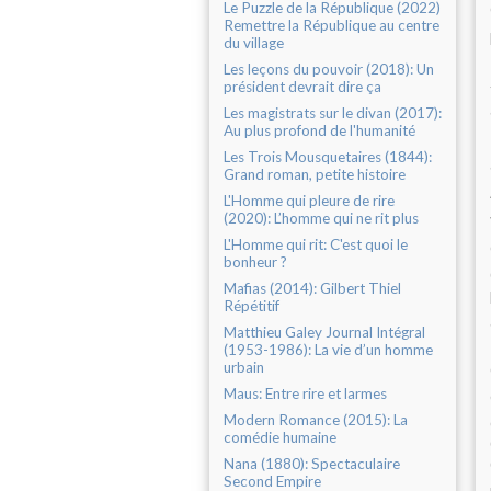
Le Puzzle de la République (2022)
Remettre la République au centre
du village
Les leçons du pouvoir (2018): Un
président devrait dire ça
Les magistrats sur le divan (2017):
Au plus profond de l'humanité
Les Trois Mousquetaires (1844):
Grand roman, petite histoire
L'Homme qui pleure de rire
(2020): L’homme qui ne rit plus
L'Homme qui rit: C'est quoi le
bonheur ?
Mafias (2014): Gilbert Thiel
Répétitif
Matthieu Galey Journal Intégral
(1953-1986): La vie d’un homme
urbain
Maus: Entre rire et larmes
Modern Romance (2015): La
comédie humaine
Nana (1880): Spectaculaire
Second Empire