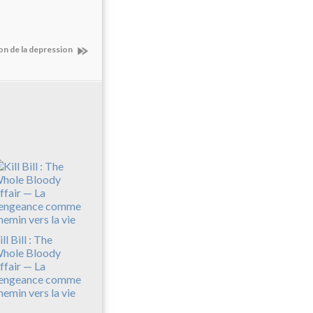
tion de la depression
ll Bill : The
hole Bloody
ffair — La
engeance comme
hemin vers la vie