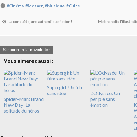
,
,
,
#Cinéma
#Mozart
#Musique
#Culte
La conquête, une authentique fiction !
Melancholia, l'illustra
S'inscrire à la newsletter
Vous aimerez aussi :
Supergirl: Un film
sans idée
L'Odyssée: Un
Spider-Man: Brand
périple sans
New Day: La
émotion
Ki
solitude du héros
W
A
v
c