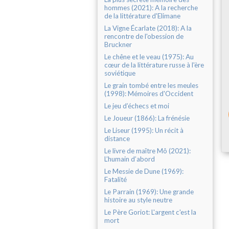
hommes (2021): A la recherche
de la littérature d'Elimane
La Vigne Écarlate (2018): A la
rencontre de l'obession de
Bruckner
Le chêne et le veau (1975): Au
cœur de la littérature russe à l'ère
soviétique
Le grain tombé entre les meules
(1998): Mémoires d'Occident
Le jeu d’échecs et moi
Le Joueur (1866): La frénésie
Le Liseur (1995): Un récit à
distance
Le livre de maître Mô (2021):
L’humain d’abord
Le Messie de Dune (1969):
Fatalité
Le Parrain (1969): Une grande
histoire au style neutre
Le Père Goriot: L'argent c'est la
mort