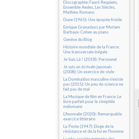
Discographie: Fauré Requiem,
Ensemble Aedes, Les Siècles,
Mathieu Romano
Dune (1965): Une épopée froide
Enrique Granadaos par Myriam
Barbaux-Cohen au piano
Genèse du Blog
Histoire mondiale de la France:
Une transversale inégale
Je Suis Là ! (2018): Personnel
Je suis un écrivain japonais
(2008): Un exercice de style
La Domination masculine n'existe
pas (2015): Un peu de science ne
fait pas de mal
La Musique de film en France: Le
livre parfait pour le cinéphile
mélomane
L'Anomalie (2020): Remarquable
exercice littéraire
La Peste (1947): Eloge de la
résistance et de la foi en l'homme
La plus secrète mémoire des