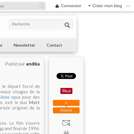
Connexion
+
Créer mon blog
ew
Newsletter
Contact
Publié par
andika
 le départ forcé de
eaux visages de la
xième opus
pour des
on, exit le duo
Matt
0
ariste originel de la
Repost
es. Le film s'ouvre
 grand final de 1996.
n se recentrant enfin