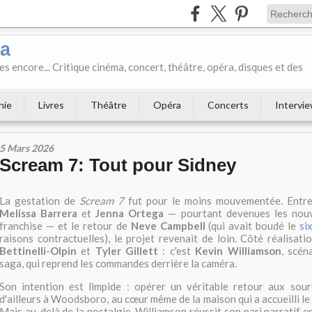
ka
es encore... Critique cinéma, concert, théâtre, opéra, disques et des
hie
Livres
Théâtre
Opéra
Concerts
Intervi
5 Mars 2026
Scream 7: Tout pour Sidney
La gestation de
Scream 7
fut pour le moins mouvementée. Entre
Melissa Barrera
et
Jenna Ortega
— pourtant devenues les nouv
franchise — et le retour de
Neve Campbell
(qui avait boudé le
si
raisons contractuelles), le projet revenait de loin. Côté réalisati
Bettinelli-Olpin
et
Tyler Gillett
: c'est
Kevin Williamson
, scén
saga, qui reprend les commandes derrière la caméra.
Son intention est limpide : opérer un véritable retour aux sourc
d'ailleurs à Woodsboro, au cœur même de la maison qui a accueilli le
Mais au-delà de la nostalgie, Williamson réussit son pari narratif e