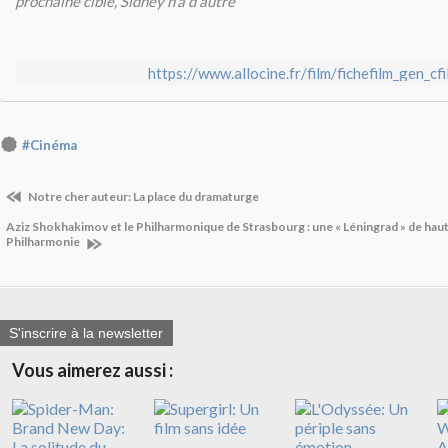
prochaine cible, Sidney n'a d'autre
https://www.allocine.fr/film/fichefilm_gen_c
#Cinéma
Notre cher auteur: La place du dramaturge
Aziz Shokhakimov et le Philharmonique de Strasbourg : une « Léningrad » de haut
Philharmonie
S'inscrire à la newsletter
Vous aimerez aussi :