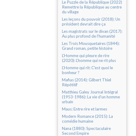
Le Puzzle de la République (2022)
Remettre la République au centre
du village
Les leçons du pouvoir (2018): Un
président devrait dire ça
Les magistrats sur le divan (2017):
Au plus profond de l'humanité
Les Trois Mousquetaires (1844):
Grand roman, petite histoire
L'Homme qui pleure de rire
(2020): L’homme qui ne rit plus
L'Homme qui rit: C'est quoi le
bonheur ?
Mafias (2014): Gilbert Thiel
Répétitif
Matthieu Galey Journal Intégral
(1953-1986): La vie d’un homme
urbain
Maus: Entre rire et larmes
Modern Romance (2015): La
comédie humaine
Nana (1880): Spectaculaire
Second Empire