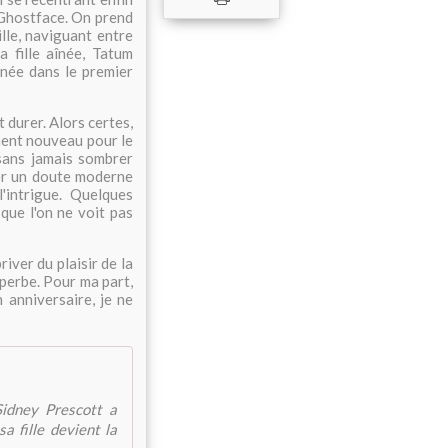
 Ghostface. On prend
lle, naviguant entre
 fille aînée, Tatum
née dans le premier
 durer. Alors certes,
ement nouveau pour le
 sans jamais sombrer
ler un doute moderne
l'intrigue. Quelques
 que l'on ne voit pas
iver du plaisir de la
superbe. Pour ma part,
 anniversaire, je ne
Sidney Prescott a
a fille devient la