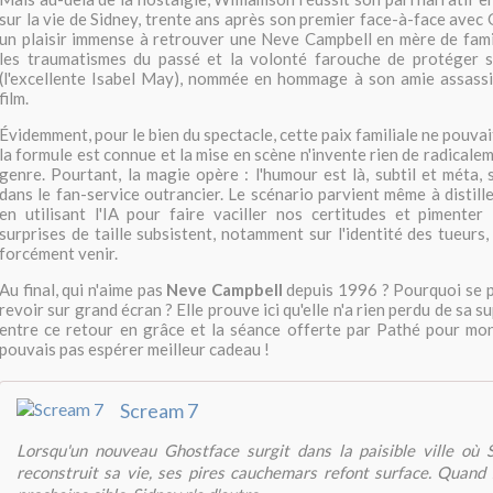
sur la vie de Sidney, trente ans après son premier face-à-face avec
un plaisir immense à retrouver une Neve Campbell en mère de fami
les traumatismes du passé et la volonté farouche de protéger sa
(l'excellente Isabel May), nommée en hommage à son amie assassi
film.
Évidemment, pour le bien du spectacle, cette paix familiale ne pouvait
la formule est connue et la mise en scène n'invente rien de radical
genre. Pourtant, la magie opère : l'humour est là, subtil et méta,
dans le fan-service outrancier. Le scénario parvient même à distil
en utilisant l'IA pour faire vaciller nos certitudes et pimenter 
surprises de taille subsistent, notamment sur l'identité des tueurs,
forcément venir.
Au final, qui n'aime pas
Neve Campbell
depuis 1996 ? Pourquoi se pr
revoir sur grand écran ? Elle prouve ici qu'elle n'a rien perdu de sa 
entre ce retour en grâce et la séance offerte par Pathé pour mon
pouvais pas espérer meilleur cadeau !
Scream 7
Lorsqu'un nouveau Ghostface surgit dans la paisible ville où 
reconstruit sa vie, ses pires cauchemars refont surface. Quand s