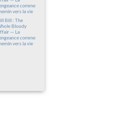
ll Bill : The
hole Bloody
ffair — La
engeance comme
hemin vers la vie