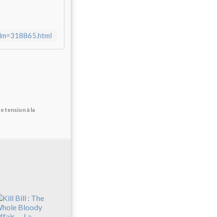
film=318865.html
e tension à la