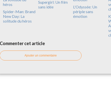
Supergirl: Un film
sans idée
L'Odyssée: Un
Spider-Man: Brand
périple sans
New Day: La
émotion
Ki
solitude du héros
W
A
v
c
Commenter cet article
Ajouter un commentaire