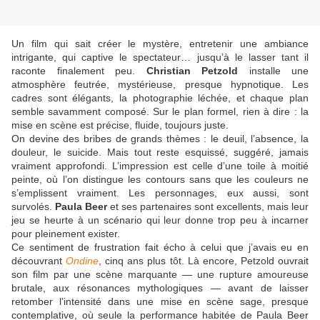
Un film qui sait créer le mystère, entretenir une ambiance
intrigante, qui captive le spectateur… jusqu’à le lasser tant il
raconte finalement peu.
Christian Petzold
installe une
atmosphère feutrée, mystérieuse, presque hypnotique. Les
cadres sont élégants, la photographie léchée, et chaque plan
semble savamment composé. Sur le plan formel, rien à dire : la
mise en scène est précise, fluide, toujours juste.
On devine des bribes de grands thèmes : le deuil, l’absence, la
douleur, le suicide. Mais tout reste esquissé, suggéré, jamais
vraiment approfondi. L’impression est celle d’une toile à moitié
peinte, où l’on distingue les contours sans que les couleurs ne
s’emplissent vraiment. Les personnages, eux aussi, sont
survolés.
Paula Beer
et ses partenaires sont excellents, mais leur
jeu se heurte à un scénario qui leur donne trop peu à incarner
pour pleinement exister.
Ce sentiment de frustration fait écho à celui que j’avais eu en
découvrant
Ondine
, cinq ans plus tôt. Là encore, Petzold ouvrait
son film par une scène marquante — une rupture amoureuse
brutale, aux résonances mythologiques — avant de laisser
retomber l’intensité dans une mise en scène sage, presque
contemplative, où seule la performance habitée de Paula Beer