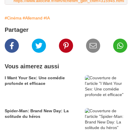
https://www.allocine.fr/film/fichefilm_gen_cfilm=315945.html
#Cinéma
#Allemand
#IA
Partager
Vous aimerez aussi
I Want Your Sex: Une comédie
profonde et efficace
Spider-Man: Brand New Day: La
solitude du héros