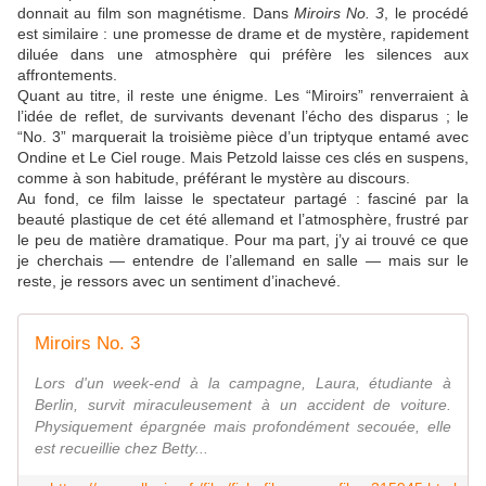
donnait au film son magnétisme. Dans
Miroirs No. 3
, le procédé
est similaire : une promesse de drame et de mystère, rapidement
diluée dans une atmosphère qui préfère les silences aux
affrontements.
Quant au titre, il reste une énigme. Les “Miroirs” renverraient à
l’idée de reflet, de survivants devenant l’écho des disparus ; le
“No. 3” marquerait la troisième pièce d’un triptyque entamé avec
Ondine et Le Ciel rouge. Mais Petzold laisse ces clés en suspens,
comme à son habitude, préférant le mystère au discours.
Au fond, ce film laisse le spectateur partagé : fasciné par la
beauté plastique de cet été allemand et l’atmosphère, frustré par
le peu de matière dramatique. Pour ma part, j’y ai trouvé ce que
je cherchais — entendre de l’allemand en salle — mais sur le
reste, je ressors avec un sentiment d’inachevé.
Miroirs No. 3
Lors d'un week-end à la campagne, Laura, étudiante à
Berlin, survit miraculeusement à un accident de voiture.
Physiquement épargnée mais profondément secouée, elle
est recueillie chez Betty...