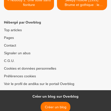
< Nobody 2: Une suite sans
Sleepy Hollow (1999):
fioriture
Brume et gothique : le
plaisir macabre de Sleepy
Hollow >
Hébergé par Overblog
Top articles
Pages
Contact
Signaler un abus
C.G.U.
Cookies et données personnelles
Préférences cookies
Voir le profil de andika sur le portail Overblog
Créer un blog sur Overblog
Créer un blog