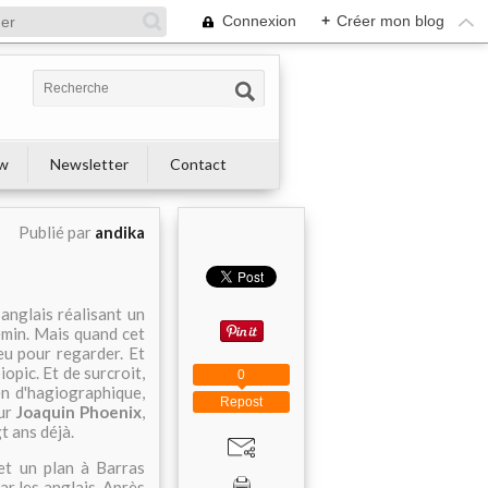
Connexion
+
Créer mon blog
ew
Newsletter
Contact
Publié par
andika
anglais réalisant un
emin. Mais quand cet
eu pour regarder. Et
biopic. Et de surcroit,
0
ien d'hagiographique,
Repost
eur
Joaquin Phoenix
,
gt ans déjà.
et un plan à Barras
ar les anglais. Après