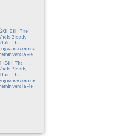
ll Bill : The
hole Bloody
ffair — La
engeance comme
hemin vers la vie