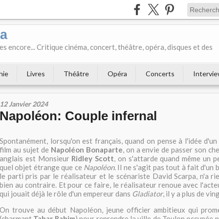
ka
es encore... Critique cinéma, concert, théâtre, opéra, disques et des
hie
Livres
Théâtre
Opéra
Concerts
Intervi
12 Janvier 2024
Napoléon: Couple infernal
Spontanément, lorsqu'on est français, quand on pense à l'idée d'un 
film au sujet de
Napoléon Bonaparte
, on a envie de passer son ch
anglais est Monsieur
Ridley Scott
, on s'attarde quand même un p
quel objet étrange que ce
Napoléon
. Il ne s'agit pas tout à fait d'un 
le parti pris par le réalisateur et le scénariste David Scarpa, n'a r
bien au contraire. Et pour ce faire, le réalisateur renoue avec l'act
qui jouait déjà le rôle d'un empereur dans
Gladiator
, il y a plus de vin
On trouve au début Napoléon, jeune officier ambitieux qui prom
(charmant
Tahar Rahim
) pour reprendre la ville de Toulon occupée p