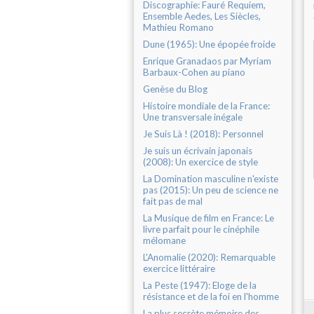
Discographie: Fauré Requiem,
Ensemble Aedes, Les Siècles,
Mathieu Romano
Dune (1965): Une épopée froide
Enrique Granadaos par Myriam
Barbaux-Cohen au piano
Genèse du Blog
Histoire mondiale de la France:
Une transversale inégale
Je Suis Là ! (2018): Personnel
Je suis un écrivain japonais
(2008): Un exercice de style
La Domination masculine n'existe
pas (2015): Un peu de science ne
fait pas de mal
La Musique de film en France: Le
livre parfait pour le cinéphile
mélomane
L'Anomalie (2020): Remarquable
exercice littéraire
La Peste (1947): Eloge de la
résistance et de la foi en l'homme
La plus secrète mémoire des