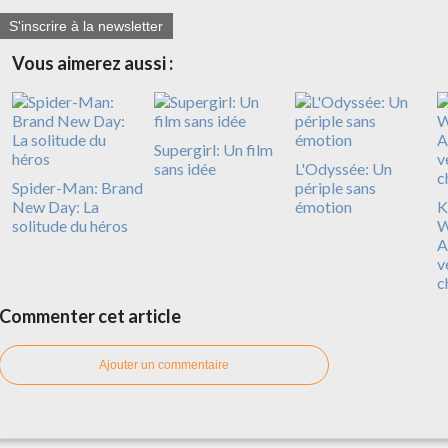
S'inscrire à la newsletter
Vous aimerez aussi :
Supergirl: Un film
sans idée
L'Odyssée: Un
Spider-Man: Brand
périple sans
New Day: La
émotion
Ki
solitude du héros
W
A
v
c
Commenter cet article
Ajouter un commentaire