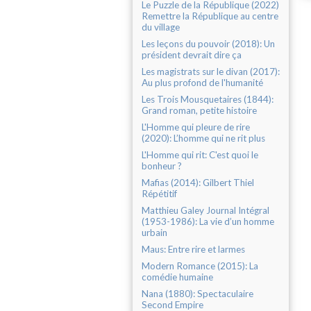
Le Puzzle de la République (2022)
Remettre la République au centre
du village
Les leçons du pouvoir (2018): Un
président devrait dire ça
Les magistrats sur le divan (2017):
Au plus profond de l'humanité
Les Trois Mousquetaires (1844):
Grand roman, petite histoire
L'Homme qui pleure de rire
(2020): L’homme qui ne rit plus
L'Homme qui rit: C'est quoi le
bonheur ?
Mafias (2014): Gilbert Thiel
Répétitif
Matthieu Galey Journal Intégral
(1953-1986): La vie d’un homme
urbain
Maus: Entre rire et larmes
Modern Romance (2015): La
comédie humaine
Nana (1880): Spectaculaire
Second Empire