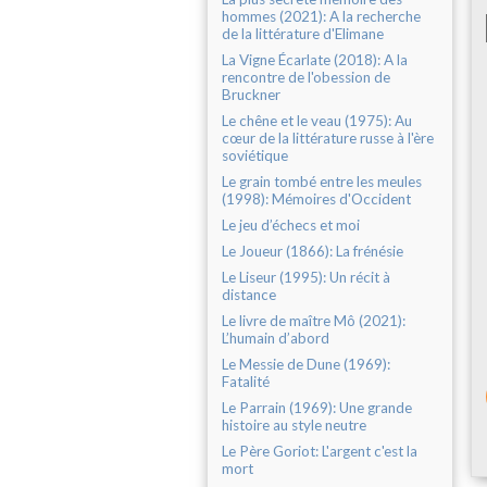
hommes (2021): A la recherche
de la littérature d'Elimane
La Vigne Écarlate (2018): A la
rencontre de l'obession de
Bruckner
Le chêne et le veau (1975): Au
cœur de la littérature russe à l'ère
soviétique
Le grain tombé entre les meules
(1998): Mémoires d'Occident
Le jeu d’échecs et moi
Le Joueur (1866): La frénésie
Le Liseur (1995): Un récit à
distance
Le livre de maître Mô (2021):
L’humain d’abord
Le Messie de Dune (1969):
Fatalité
Le Parrain (1969): Une grande
histoire au style neutre
Le Père Goriot: L'argent c'est la
mort