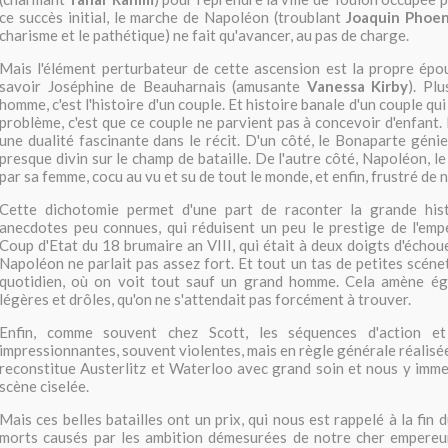
ce succès initial, le marche de Napoléon (troublant
Joaquin Phoen
charisme et le pathétique) ne fait qu'avancer, au pas de charge.
Mais l'élément perturbateur de cette ascension est la propre épo
savoir Joséphine de Beauharnais (amusante
Vanessa Kirby
). Plu
homme, c'est l'histoire d'un couple. Et histoire banale d'un couple qu
problème, c'est que ce couple ne parvient pas à concevoir d'enfant.
une dualité fascinante dans le récit. D'un côté, le Bonaparte génie m
presque divin sur le champ de bataille. De l'autre côté, Napoléon, le
par sa femme, cocu au vu et su de tout le monde, et enfin, frustré de n
Cette dichotomie permet d'une part de raconter la grande his
anecdotes peu connues, qui réduisent un peu le prestige de l'emp
Coup d'Etat du 18 brumaire an VIII, qui était à deux doigts d'échou
Napoléon ne parlait pas assez fort. Et tout un tas de petites scén
quotidien, où on voit tout sauf un grand homme. Cela amène é
légères et drôles, qu'on ne s'attendait pas forcément à trouver.
Enfin, comme souvent chez Scott, les séquences d'action et
impressionnantes, souvent violentes, mais en règle générale réalisée
reconstitue Austerlitz et Waterloo avec grand soin et nous y imm
scène ciselée.
Mais ces belles batailles ont un prix, qui nous est rappelé à la fin 
morts causés par les ambition démesurées de notre cher empereur