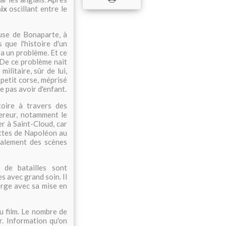
ix
oscillant entre le
use de Bonaparte, à
s que l'histoire d'un
i a un problème. Et ce
 De ce problème nait
ilitaire, sûr de lui,
 petit corse, méprisé
e pas avoir d'enfant.
toire à travers des
ereur, notamment le
er à Saint-Cloud, car
ettes de Napoléon au
galement des scènes
 de batailles sont
s avec grand soin. Il
erge avec sa mise en
du film. Le nombre de
. Information qu'on