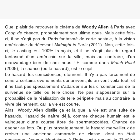
Quel plaisir de retrouver le cinéma de
Woody Allen
à Paris avec
Coup de chance
, probablement son ultime opus. Mais cette fois-
ci, il ne s'agit pas du Paris fantasmé de carte postale, à la vision
américaine du décevant
Midnight in Paris
(2011). Non, cette fois-
ci, le casting est 100% français, et il ne s'agit plus du regard
fantasmé d'un américain sur la ville, mais au contraire, d'un
marivaudage bien de chez nous ! Et comme dans
Match Point
(2005), la chance (ou le hasard), est le sujet.
Le hasard, les coïncidences, étonnent. Il n'y a pas forcément de
sens à certains événements qui arrivent, ils arrivent voilà tout, et
il ne faut pas spécialement s'attarder sur les circonstances de la
survenue de telle ou telle chose. Ne pas s'appesantir sur la
probabilité de la réalisation de telle péripétie mais au contraire la
vivre pleinement, car la vie est courte.
Ainsi, Woody Allen distille ça et là que la vie est une suite de
hasards. Hasard de naître déjà, comme chaque humain est le
vainqueur d'une course âpre de spermatozoïdes. Chance de
gagner au loto. Ou plus prosaïquement, le hasard merveilleux de
croiser une ancienne camarade de classe, dont on était
amoureux, Avenue Montaigne à Paris, juste devant le Théâtre