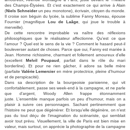
des Champs-Élysées. Et c'est exactement ce qui arrive à Alain
(
Niels Schneider
un peu monotone), écrivain, citoyen du monde.
Il croise son béguin du lycée, la sublime Fanny Moreau, épouse
Fournier (magnifique
Lou de Laâge
, qui joue le trouble à
merveille).
De cette rencontre improbable va naître des réflexions
philosophiques que le réalisateur affectionne. Qu'est ce que
l'amour ? Quel est le sens de la vie ? Comment le hasard peut-il
bouleverser autant de choses. Parce que oui, Fanny est mariée à
Jean. Homme richissime, charmant et follement amoureux d'elle
(excellent
Melvil Poupaud
, parfait dans le rôle du mari
borderline). Et pour ne rien gâcher, il adore sa belle mère
(parfaite
Valérie Lemercier
en mère protectrice, pleine d'humour
et de perspicacité).
Dans sa description de la bourgeoisie parisienne, qui vit
confortablement, passe ses week-end à la campagne, et ne parle
que d'argent, Woody Allen frappe étonnamment
juste. L'ensemble manque parfois un peu d'humour, mais on a
plaisir à suivre ces personnages. Sachant pertinemment que
l'histoire ne peut que dégénérer. Et lorsqu'elle dégénère, on n'est
pas du tout déçu de l'imagination du scénariste, qui semblait
avoir tout prévu. Visuellement, la ville de Paris est bien mise en
valeur, mais surtout, on apprécie la photographie de la campagne