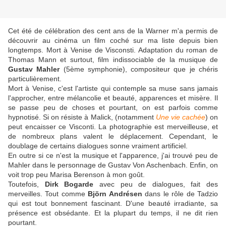
Cet été de célébration des cent ans de la Warner m'a permis de
découvrir au cinéma un film coché sur ma liste depuis bien
longtemps. Mort à Venise de Visconsti. Adaptation du roman de
Thomas Mann et surtout, film indissociable de la musique de
Gustav Mahler
(5ème symphonie), compositeur que je chéris
particulièrement.
Mort à Venise, c'est l'artiste qui contemple sa muse sans jamais
l'approcher, entre mélancolie et beauté, apparences et misère. Il
se passe peu de choses et pourtant, on est parfois comme
hypnotisé. Si on résiste à Malick, (notamment
Une vie cachée
) on
peut encaisser ce Visconti. La photographie est merveilleuse, et
de nombreux plans valent le déplacement. Cependant, le
doublage de certains dialogues sonne vraiment artificiel.
En outre si ce n'est la musique et l'apparence, j'ai trouvé peu de
Mahler dans le personnage de Gustav Von Aschenbach. Enfin, on
voit trop peu Marisa Berenson à mon goût.
Toutefois,
Dirk Bogarde
avec peu de dialogues, fait des
merveilles. Tout comme
Björn Andrésen
dans le rôle de Tadzio
qui est tout bonnement fascinant. D'une beauté irradiante, sa
présence est obsédante. Et la plupart du temps, il ne dit rien
pourtant.