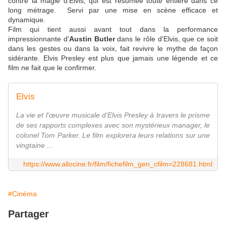
contre la magie d'Elvis, qui est résumée toute entière dans ce
long métrage. Servi par une mise en scène efficace et
dynamique.
Film qui tient aussi avant tout dans la performance
impressionnante d'
Austin Butler
dans le rôle d'Elvis, que ce soit
dans les gestes ou dans la voix, fait revivre le mythe de façon
sidérante. Elvis Presley est plus que jamais une légende et ce
film ne fait que le confirmer.
Elvis
La vie et l'œuvre musicale d'Elvis Presley à travers le prisme
de ses rapports complexes avec son mystérieux manager, le
colonel Tom Parker. Le film explorera leurs relations sur une
vingtaine ...
https://www.allocine.fr/film/fichefilm_gen_cfilm=228681.html
#Cinéma
Partager