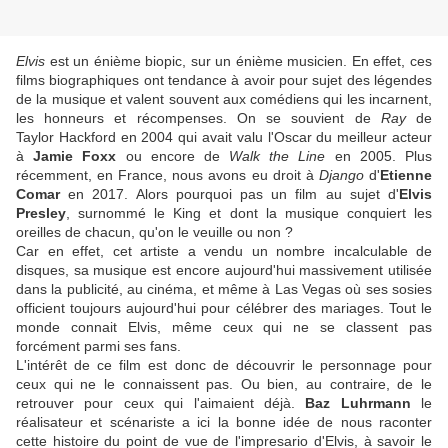
Elvis
est un énième biopic, sur un énième musicien. En effet, ces
films biographiques ont tendance à avoir pour sujet des légendes
de la musique et valent souvent aux comédiens qui les incarnent,
les honneurs et récompenses. On se souvient de
Ray
de
Taylor Hackford en 2004 qui avait valu l'Oscar du meilleur acteur
à
Jamie Foxx
ou encore de
Walk the Line
en 2005. Plus
récemment, en France, nous avons eu droit à
Django
d'
Etienne
Comar
en 2017. Alors pourquoi pas un film au sujet d'
Elvis
Presley
, surnommé le King et dont la musique conquiert les
oreilles de chacun, qu'on le veuille ou non ?
Car en effet, cet artiste a vendu un nombre incalculable de
disques, sa musique est encore aujourd'hui massivement utilisée
dans la publicité, au cinéma, et même à Las Vegas où ses sosies
officient toujours aujourd'hui pour célébrer des mariages. Tout le
monde connait Elvis, même ceux qui ne se classent pas
forcément parmi ses fans.
L'intérêt de ce film est donc de découvrir le personnage pour
ceux qui ne le connaissent pas. Ou bien, au contraire, de le
retrouver pour ceux qui l'aimaient déjà.
Baz Luhrmann
le
réalisateur et scénariste a ici la bonne idée de nous raconter
cette histoire du point de vue de l'impresario d'Elvis, à savoir le