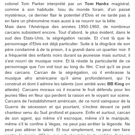
colonel Tom Parker interprété par un
Tom Hanks
magistral,
comme à son habitude. Issu du monde forain, d'un passé
mystérieux, ce dernier flair le potentiel d'Elvis et ne tarde pas à
en faire un phénomène mais aussi à se nourrir sur la bête.
Mais dans l'Amérique des années 1950-1960, de nombreux
carcans subsistent encore. Tout d'abord, le plus évident, dans le
sud des Etats-Unis, la ségrégation raciale. Et c'est là que le
personnage d'Elvis est déjà particulier. Suite à la disgrâce de son
père condamné à de la prison, il a grandi dans un quartier noir. Il
a fréquenté des enfants noirs durant sa jeunesse mais surtout, il
s'est nourri de musique noire. Et là réside la particularité de ce
personnage que l'on voit tout au long du film. C'est qu'il se joue
des carcans. Carcan de la ségrégation, où il embrasse la
musique afro américaine qu'il aime profondément, qui l'a
construit et dont il admire les talents (son amitié avec
BB King
en
atteste). Carcans moraux où il incarne le fruit défendu pour les
jeunes filles en fleur qui perdent la raison en le voyant sur scène.
Carcans de l'establishment américain, de ce nord vainqueur de la
Guerre de sécession et qui pourtant, s'incline devant ce petit
chanteur venu du Sud profond et pauvre. Enfin et surtout, carcan
de son agent, qui même s'il escroque, même s'il le manipule,
même s'il le confine à Vegas, ne peut pas arrêter la légende. Ne
peut pas altérer le talent. Et tout simplement, ne peut rien faire