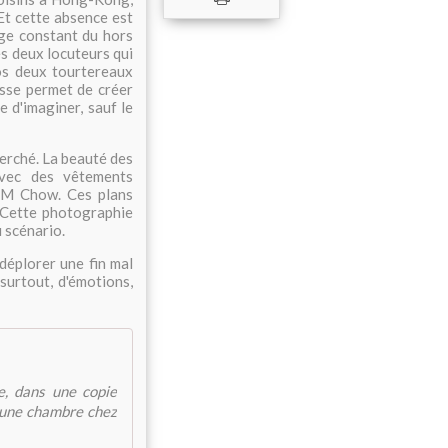
Et cette absence est
age constant du hors
es deux locuteurs qui
nos deux tourtereaux
esse permet de créer
e d'imaginer, sauf le
herché. La beauté des
vec des vêtements
e M Chow. Ces plans
. Cette photographie
u scénario.
 déplorer une fin mal
surtout, d'émotions,
e, dans une copie
 une chambre chez