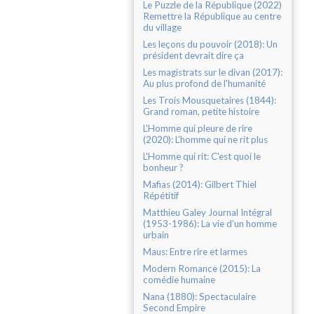
Le Puzzle de la République (2022)
Remettre la République au centre
du village
Les leçons du pouvoir (2018): Un
président devrait dire ça
Les magistrats sur le divan (2017):
Au plus profond de l'humanité
Les Trois Mousquetaires (1844):
Grand roman, petite histoire
L'Homme qui pleure de rire
(2020): L’homme qui ne rit plus
L'Homme qui rit: C'est quoi le
bonheur ?
Mafias (2014): Gilbert Thiel
Répétitif
Matthieu Galey Journal Intégral
(1953-1986): La vie d’un homme
urbain
Maus: Entre rire et larmes
Modern Romance (2015): La
comédie humaine
Nana (1880): Spectaculaire
Second Empire