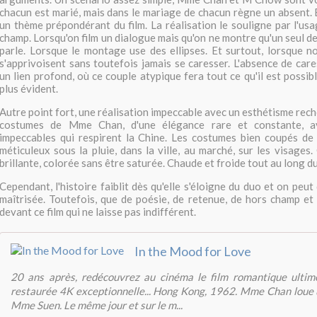
chacun est marié, mais dans le mariage de chacun règne un absent. 
un thème prépondérant du film. La réalisation le souligne par l'us
champ. Lorsqu'on film un dialogue mais qu'on ne montre qu'un seul d
parle. Lorsque le montage use des ellipses. Et surtout, lorsque 
s'apprivoisent sans toutefois jamais se caresser. L'absence de car
un lien profond, où ce couple atypique fera tout ce qu'il est possibl
plus évident.
Autre point fort, une réalisation impeccable avec un esthétisme rec
costumes de Mme Chan, d'une élégance rare et constante, a
impeccables qui respirent la Chine. Les costumes bien coupés d
méticuleux sous la pluie, dans la ville, au marché, sur les visages
brillante, colorée sans être saturée. Chaude et froide tout au long d
Cependant, l'histoire faiblit dès qu'elle s'éloigne du duo et on peut
maîtrisée. Toutefois, que de poésie, de retenue, de hors champ et 
devant ce film qui ne laisse pas indifférent.
In the Mood for Love
20 ans après, redécouvrez au cinéma le film romantique ultim
restaurée 4K exceptionnelle... Hong Kong, 1962. Mme Chan loue
Mme Suen. Le même jour et sur le m...