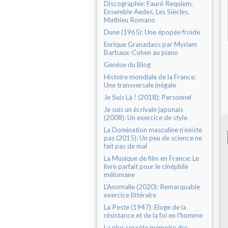
Discographie: Fauré Requiem,
Ensemble Aedes, Les Siècles,
Mathieu Romano
Dune (1965): Une épopée froide
Enrique Granadaos par Myriam
Barbaux-Cohen au piano
Genèse du Blog
Histoire mondiale de la France:
Une transversale inégale
Je Suis Là ! (2018): Personnel
Je suis un écrivain japonais
(2008): Un exercice de style
La Domination masculine n'existe
pas (2015): Un peu de science ne
fait pas de mal
La Musique de film en France: Le
livre parfait pour le cinéphile
mélomane
L'Anomalie (2020): Remarquable
exercice littéraire
La Peste (1947): Eloge de la
résistance et de la foi en l'homme
La plus secrète mémoire des