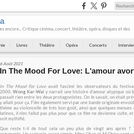
ka
es encore... Critique cinéma, concert, théâtre, opéra, disques et des
hie
Livres
Théâtre
Opéra
Concerts
Intervi
6 Août 2021
In The Mood For Love: L'amour avor
In The Mood For Love
avait fasciné les observateurs du festiva
2000.
Wong Kar-Wai
y narrait une histoire d'amour atypique où b
passait rien entre les deux protagonistes. On le savait, on était pr
y allait pour ça. Film également servi par une bande originale envo
thème au violoncelle de très bon goût, ainsi que quelques menues
latinos, il n'en fallut pas plus pour que ce film ne devienne culte, e
soit mythifié.
Que reste t-il de tout cela un peu plus de vingt ans après ? 
arguments. Un scénario assez simple, Mme Chan et M Chow sont v