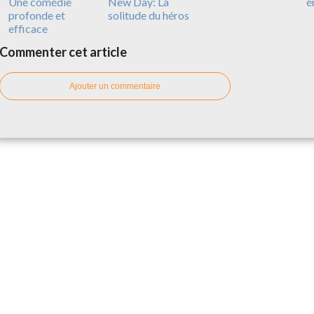
Une comédie
New Day: La
é
profonde et
solitude du héros
efficace
Commenter cet article
Ajouter un commentaire