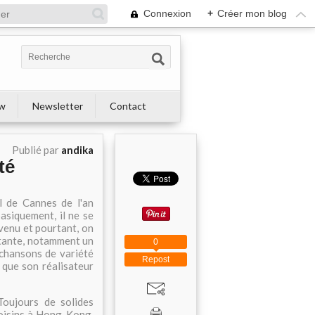
Connexion
+
Créer mon blog
ew
Newsletter
Contact
Publié par
andika
té
l de Cannes de l'an
asiquement, il ne se
évenu et pourtant, on
ûtante, notamment un
0
 chansons de variété
Repost
t que son réalisateur
Toujours de solides
oisins à Hong-Kong,