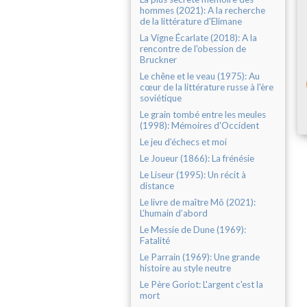
hommes (2021): A la recherche
de la littérature d'Elimane
La Vigne Écarlate (2018): A la
rencontre de l'obession de
Bruckner
Le chêne et le veau (1975): Au
cœur de la littérature russe à l'ère
soviétique
Le grain tombé entre les meules
(1998): Mémoires d'Occident
Le jeu d’échecs et moi
Le Joueur (1866): La frénésie
Le Liseur (1995): Un récit à
distance
Le livre de maître Mô (2021):
L’humain d’abord
Le Messie de Dune (1969):
Fatalité
Le Parrain (1969): Une grande
histoire au style neutre
Le Père Goriot: L'argent c'est la
mort