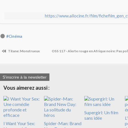
https://www.allocine.fr/film/fichefilm_gen_
#Cinéma
Titane: Monstrueux
OSS 117 - Alerte rouge en Afrique noire: Pas po
S'inscrire à la newsletter
Vous aimerez aussi :
Supergirl: Un film
sans idée
L
I Want Your Sex:
Spider-Man: Brand
p