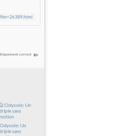
cfilm=26389.html
litiquement correct
'Odyssée: Un
ériple sans