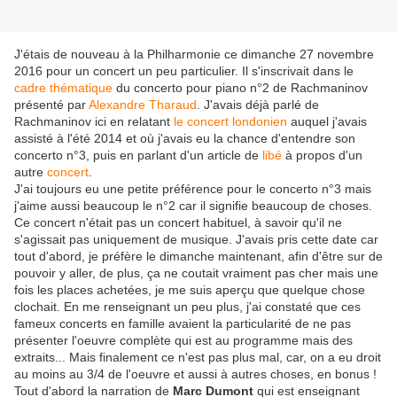
J'étais de nouveau à la Philharmonie ce dimanche 27 novembre
2016 pour un concert un peu particulier. Il s'inscrivait dans le
cadre thématique
du concerto pour piano n°2 de Rachmaninov
présenté par
Alexandre Tharaud
. J'avais déjà parlé de
Rachmaninov ici en relatant
le concert londonien
auquel j'avais
assisté à l'été 2014 et où j'avais eu la chance d'entendre son
concerto n°3, puis en parlant d'un article de
libé
à propos d'un
autre
concert
.
J'ai toujours eu une petite préférence pour le concerto n°3 mais
j'aime aussi beaucoup le n°2 car il signifie beaucoup de choses.
Ce concert n'était pas un concert habituel, à savoir qu'il ne
s'agissait pas uniquement de musique. J'avais pris cette date car
tout d'abord, je préfère le dimanche maintenant, afin d'être sur de
pouvoir y aller, de plus, ça ne coutait vraiment pas cher mais une
fois les places achetées, je me suis aperçu que quelque chose
clochait. En me renseignant un peu plus, j'ai constaté que ces
fameux concerts en famille avaient la particularité de ne pas
présenter l'oeuvre complète qui est au programme mais des
extraits... Mais finalement ce n'est pas plus mal, car, on a eu droit
au moins au 3/4 de l'oeuvre et aussi à autres choses, en bonus !
Tout d'abord la narration de
Marc Dumont
qui est enseignant