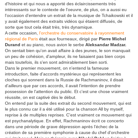
d'histoire et qui nous a apporté des éclaircissements très
intéressants sur le contexte de l'oeuvre, de plus, on a aussi eu
l'occasion d'entendre un extrait de la musique de Tchaikowski et il
y avait également des extraits vidéos qui étaient diffusés, de
sorte que tout cela était très, très dynamique.
A cette occasion,
l'orchestre du conservatoire à rayonnement
régional de Paris
était aux fourneaux, dirigé par
Pierre Michel
Durand
et au piano, nous avion le serbe
Aleksandar Madzar.
On sentait bien qu'on avait affaire à des jeunes, le son manquait
un peu de cohésion, d'ampleur, ils ne faisaient pas bien corps
mais toutefois, ils s'en sont admirablement bien sorti.
Dans le premier mouvement, on n'entend la fameuse
introduction, faite d'accords mystérieux qui représentent les
cloches qui sonnent dans la Russie de Rachmaninov, il disait
d'ailleurs que par ces accords, il avait l'intention de prendre
possession de l'attention du public. Et c'est une chose vraiment
réussite, on est captivé dès le début.
On entend par la suite des extrait du second mouvement, qui est
le plus connu car il a été utilisé pour la chanson All by myself,
reprise à de multiples reprises. C'est vraiment ce mouvement qui
est psychanalytique. En effet, Rachmaninov écrit ce concerto
dans une période de grave dépression après l'échec de la
création de sa première symphonie à cause du chef d'orchestre