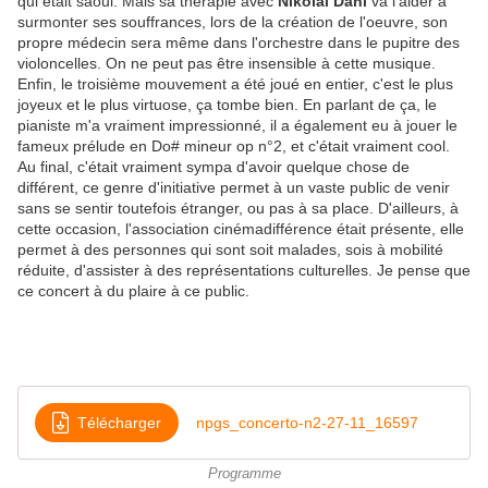
qui était saoul. Mais sa thérapie avec
Nikolaï Dahl
va l'aider à
surmonter ses souffrances, lors de la création de l'oeuvre, son
propre médecin sera même dans l'orchestre dans le pupitre des
violoncelles. On ne peut pas être insensible à cette musique.
Enfin, le troisième mouvement a été joué en entier, c'est le plus
joyeux et le plus virtuose, ça tombe bien. En parlant de ça, le
pianiste m'a vraiment impressionné, il a également eu à jouer le
fameux prélude en Do# mineur op n°2, et c'était vraiment cool.
Au final, c'était vraiment sympa d'avoir quelque chose de
différent, ce genre d'initiative permet à un vaste public de venir
sans se sentir toutefois étranger, ou pas à sa place. D'ailleurs, à
cette occasion, l'association cinémadifférence était présente, elle
permet à des personnes qui sont soit malades, sois à mobilité
réduite, d'assister à des représentations culturelles. Je pense que
ce concert à du plaire à ce public.
Télécharger
npgs_concerto-n2-27-11_16597
Programme