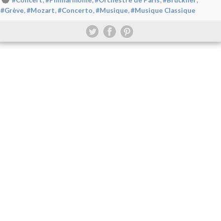
#Concert
#Philharmonie
#Orchestre de Paris
#Bruckner
,
,
,
,
#Grève
#Mozart
#Concerto
#Musique
#Musique Classique