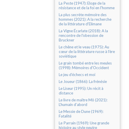
La Peste (1947): Eloge de la
résistance et de la foi en l'homme
La plus secrète mémoire des
hommes (2021): A la recherche
de la littérature d'Elimane
La Vigne Écarlate (2018): A la
rencontre de l'obession de
Bruckner
Le chêne et le veau (1975): Au
cœur de la littérature russe à l'ère
soviétique
Le grain tombé entre les meules
(1998): Mémoires d'Occident
Le jeu d’échecs et moi
Le Joueur (1866): La frénésie
Le Liseur (1995): Un récit à
distance
Le livre de maître Mô (2021):
L’humain d’abord
Le Messie de Dune (1969):
Fatalité
Le Parrain (1969): Une grande
histoire au style neutre