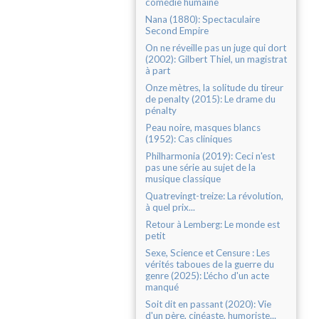
comédie humaine
Nana (1880): Spectaculaire
Second Empire
On ne réveille pas un juge qui dort
(2002): Gilbert Thiel, un magistrat
à part
Onze mètres, la solitude du tireur
de penalty (2015): Le drame du
pénalty
Peau noire, masques blancs
(1952): Cas cliniques
Philharmonia (2019): Ceci n'est
pas une série au sujet de la
musique classique
Quatrevingt-treize: La révolution,
à quel prix...
Retour à Lemberg: Le monde est
petit
Sexe, Science et Censure : Les
vérités taboues de la guerre du
genre (2025): L'écho d'un acte
manqué
Soit dit en passant (2020): Vie
d'un père, cinéaste, humoriste...