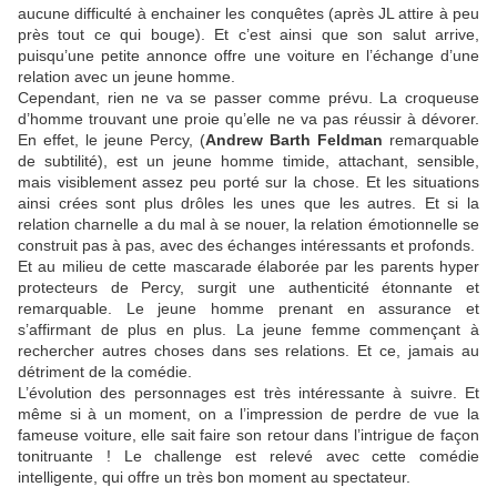
aucune difficulté à enchainer les conquêtes (après JL attire à peu
près tout ce qui bouge). Et c’est ainsi que son salut arrive,
puisqu’une petite annonce offre une voiture en l’échange d’une
relation avec un jeune homme.
Cependant, rien ne va se passer comme prévu. La croqueuse
d’homme trouvant une proie qu’elle ne va pas réussir à dévorer.
En effet, le jeune Percy, (
Andrew Barth Feldman
remarquable
de subtilité), est un jeune homme timide, attachant, sensible,
mais visiblement assez peu porté sur la chose. Et les situations
ainsi crées sont plus drôles les unes que les autres. Et si la
relation charnelle a du mal à se nouer, la relation émotionnelle se
construit pas à pas, avec des échanges intéressants et profonds.
Et au milieu de cette mascarade élaborée par les parents hyper
protecteurs de Percy, surgit une authenticité étonnante et
remarquable. Le jeune homme prenant en assurance et
s’affirmant de plus en plus. La jeune femme commençant à
rechercher autres choses dans ses relations. Et ce, jamais au
détriment de la comédie.
L’évolution des personnages est très intéressante à suivre. Et
même si à un moment, on a l’impression de perdre de vue la
fameuse voiture, elle sait faire son retour dans l’intrigue de façon
tonitruante ! Le challenge est relevé avec cette comédie
intelligente, qui offre un très bon moment au spectateur.