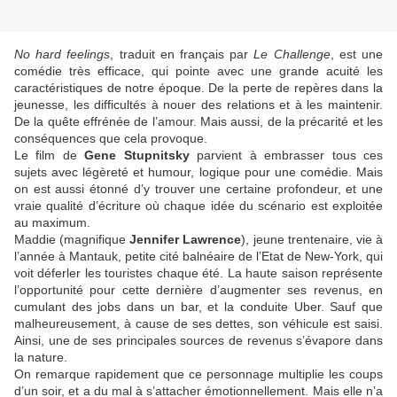
No hard feelings
, traduit en français par
Le Challenge
, est une
comédie très efficace, qui pointe avec une grande acuité les
caractéristiques de notre époque. De la perte de repères dans la
jeunesse, les difficultés à nouer des relations et à les maintenir.
De la quête effrénée de l’amour. Mais aussi, de la précarité et les
conséquences que cela provoque.
Le film de
Gene Stupnitsky
parvient à embrasser tous ces
sujets avec légèreté et humour, logique pour une comédie. Mais
on est aussi étonné d’y trouver une certaine profondeur, et une
vraie qualité d’écriture où chaque idée du scénario est exploitée
au maximum.
Maddie (magnifique
Jennifer Lawrence
), jeune trentenaire, vie à
l’année à Mantauk, petite cité balnéaire de l’Etat de New-York, qui
voit déferler les touristes chaque été. La haute saison représente
l’opportunité pour cette dernière d’augmenter ses revenus, en
cumulant des jobs dans un bar, et la conduite Uber. Sauf que
malheureusement, à cause de ses dettes, son véhicule est saisi.
Ainsi, une de ses principales sources de revenus s’évapore dans
la nature.
On remarque rapidement que ce personnage multiplie les coups
d’un soir, et a du mal à s’attacher émotionnellement. Mais elle n’a