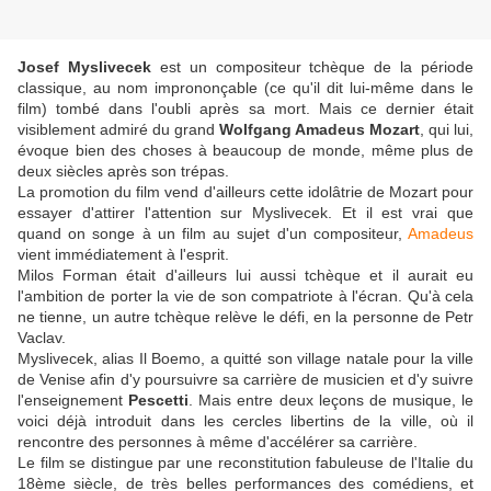
Josef Myslivecek
est un compositeur tchèque de la période
classique, au nom imprononçable (ce qu'il dit lui-même dans le
film) tombé dans l'oubli après sa mort. Mais ce dernier était
visiblement admiré du grand
Wolfgang Amadeus Mozart
, qui lui,
évoque bien des choses à beaucoup de monde, même plus de
deux siècles après son trépas.
La promotion du film vend d'ailleurs cette idolâtrie de Mozart pour
essayer d'attirer l'attention sur Myslivecek. Et il est vrai que
quand on songe à un film au sujet d'un compositeur,
Amadeus
vient immédiatement à l'esprit.
Milos Forman était d'ailleurs lui aussi tchèque et il aurait eu
l'ambition de porter la vie de son compatriote à l'écran. Qu'à cela
ne tienne, un autre tchèque relève le défi, en la personne de Petr
Vaclav.
Myslivecek, alias Il Boemo, a quitté son village natale pour la ville
de Venise afin d'y poursuivre sa carrière de musicien et d'y suivre
l'enseignement
Pescetti
. Mais entre deux leçons de musique, le
voici déjà introduit dans les cercles libertins de la ville, où il
rencontre des personnes à même d'accélérer sa carrière.
Le film se distingue par une reconstitution fabuleuse de l'Italie du
18ème siècle, de très belles performances des comédiens, et