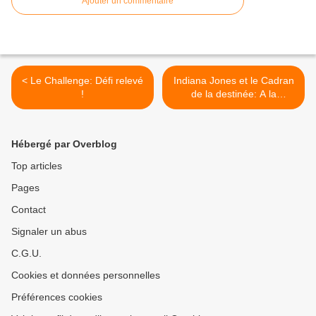
Ajouter un commentaire
< Le Challenge: Défi relevé
Indiana Jones et le Cadran
!
de la destinée: A la
poursuite du temps >
Hébergé par Overblog
Top articles
Pages
Contact
Signaler un abus
C.G.U.
Cookies et données personnelles
Préférences cookies