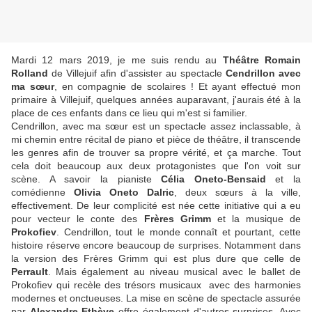
Mardi 12 mars 2019, je me suis rendu au
Théâtre Romain
Rolland
de Villejuif afin d'assister au spectacle
Cendrillon avec
ma sœur
, en compagnie de scolaires ! Et ayant effectué mon
primaire à Villejuif, quelques années auparavant, j'aurais été à la
place de ces enfants dans ce lieu qui m'est si familier.
Cendrillon, avec ma sœur est un spectacle assez inclassable, à
mi chemin entre récital de piano et pièce de théâtre, il transcende
les genres afin de trouver sa propre vérité, et ça marche. Tout
cela doit beaucoup aux deux protagonistes que l'on voit sur
scène. A savoir la pianiste
Célia Oneto-Bensaid
et la
comédienne
Olivia Oneto Dalric
, deux sœurs à la ville,
effectivement. De leur complicité est née cette initiative qui a eu
pour vecteur le conte des
Frères Grimm
et la musique de
Prokofiev
. Cendrillon, tout le monde connaît et pourtant, cette
histoire réserve encore beaucoup de surprises. Notamment dans
la version des Frères Grimm qui est plus dure que celle de
Perrault
. Mais également au niveau musical avec le ballet de
Prokofiev qui recèle des trésors musicaux avec des harmonies
modernes et onctueuses. La mise en scène de spectacle assurée
par
Alexandre Ethève
offre également d'autres surprises. Avec