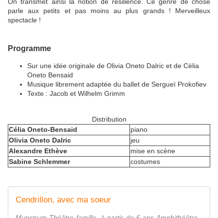
On transmet ainsi la notion de résilience. Ce genre de chose
parle aux petits et pas moins au plus grands ! Merveilleux
spectacle !
Programme
Sur une idée originale de Olivia Oneto Dalric et de Célia
Oneto Bensaid
Musique librement adaptée du ballet de Sergueï Prokofiev
Texte : Jacob et Wilhelm Grimm
Distribution
Célia Oneto-Bensaid
piano
Olivia Oneto Dalric
jeu
Alexandre Ethève
mise en scène
Sabine Schlemmer
costumes
Cendrillon, avec ma soeur
Munstrum Théâtre famille, à partir de 6 ans Amphithéâtre -