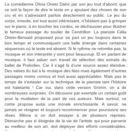
La comédienne Olivia Oneto Dalric par son jeu tout d'abord, que
ce soit la façon de dire le texte en y ajoutant des choses de son
cru et en s'adressant parfois directement au public. Le jeu du
corps, ensuite, est tout aussi intéressant, n'hésitant pas à grimper
sur le piano, à en toucher les cordes, se déchausser pour illustrer
le fameux passage du soulier de Cendrillon. La pianiste Célia
Oneto-Bensaid proposant pour sa part un jeu toujours dans le
bon tempo et communiquant une belle énergie dans certaines
séquences où le texte est absent. Si le rythme ne retombe pas, la
musique et son interprète y sont pour beaucoup. Et en parlant de
musique, il faut saluer son travail de sélection des extraits du
ballet de Prokofiev. Car il s'agit là d'une source assez étendue.
Des valses du bal à la musique des fées mais également d'autres
passages moins connus et tout aussi appréciables. Mais pas le
temps de s'extasier sur la technique de la pianiste tant l'histoire
est haletante ! Car oui, dans cette version Grimm, on a de
nombreuses surprises. On découvre par exemple un certain goût
pour la mutilation de la part de ces auteurs. Mais surtout, ce
conte propose aussi une morale enrichissante. A savoir, ne
jamais se résigner et toujours recommencer pour poursuivre ses
rêves. Même si on doit essayer à de plusieurs reprises.
Démarche pas si éloignée de la vie de l'artiste qui pour parvenir
au meilleur de son art, doit déployer des efforts considérables.