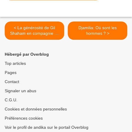
< La générosité de Gil
Djamilia: Où sont les
Shaham en compagnie de
hommes ? >
l'Orchestre Philharmonique
de Radio France
Hébergé par Overblog
Top articles
Pages
Contact
Signaler un abus
C.G.U.
Cookies et données personnelles
Préférences cookies
Voir le profil de andika sur le portail Overblog