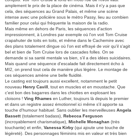
amplement le prix de la place de cinéma. Mais il n'y a pas que
cela, des séquences au Grand Palais, et même une scène
intense avec une policière sous le métro Passy, lieu au combien
familier pour celui qui fréquente la maison de la radio.
Mais même en dehors de Paris, les séquences d'action
impressionnent, à Londres par exemple où l'on voit Tom Cruise
crapahuter de toits en toits, et même dans le Cachemire avec
des plans totalement dingue où l'on est effrayé de voir qu'il s'agit
bel et bien de Tom Cruise lors de cascades folles. On se
demande si sa santé mentale va bien, s'il a des idées suicidaires.
Mais quand une séquence d'escalade fait directement écho à
MI2, on prend tout cela de manière plus légère. Le montage de
ces séquences amène une belle fluidité.
Le casting est toujours aussi excellent, notamment le petit
nouveau
Henry Cavill
, tout en muscles et en moustache. Que
c'est bon des bagarres dans les chiottes en explosant les
cloisons !
Ving Rhames
en Luther, toujours là depuis le premier
et dans un registre assez émotionnel ici même s'il apporte sa
touche d'humour habituel. Sans oublier les merveilleuses
Angela
Bassett
(totalement badass),
Rebecca Ferguson
(incroyablement charismatique),
Michelle Monaghan
(très
touchante) et enfin,
Vanessa Kirby
(qui ajoute une touche de
légèreté). Des personnages féminins mis en valeur et très bien