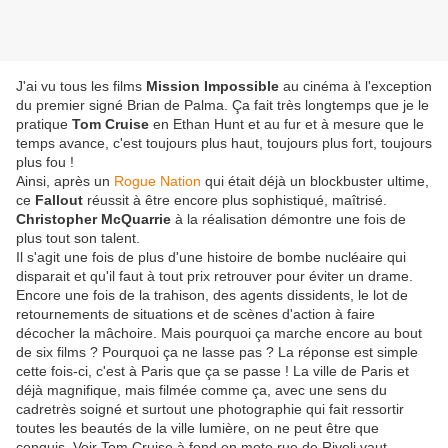
J'ai vu tous les films
Mission Impossible
au cinéma à l'exception
du premier signé Brian de Palma. Ça fait très longtemps que je le
pratique
Tom Cruise
en Ethan Hunt et au fur et à mesure que le
temps avance, c'est toujours plus haut, toujours plus fort, toujours
plus fou !
Ainsi, après un
Rogue Nation
qui était déjà un blockbuster ultime,
ce
Fallout
réussit à être encore plus sophistiqué, maîtrisé.
Christopher McQuarrie
à la réalisation démontre une fois de
plus tout son talent.
Il s'agit une fois de plus d'une histoire de bombe nucléaire qui
disparait et qu'il faut à tout prix retrouver pour éviter un drame.
Encore une fois de la trahison, des agents dissidents, le lot de
retournements de situations et de scènes d'action à faire
décocher la mâchoire. Mais pourquoi ça marche encore au bout
de six films ? Pourquoi ça ne lasse pas ? La réponse est simple
cette fois-ci, c'est à Paris que ça se passe ! La ville de Paris et
déjà magnifique, mais filmée comme ça, avec une sens du
cadretrès soigné et surtout une photographie qui fait ressortir
toutes les beautés de la ville lumière, on ne peut être que
conquis. Voir Tom Cruise à fond en moto rue de Rivoli vaut