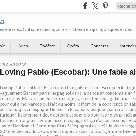
ka
es encore... Critique cinéma, concert, théâtre, opéra, disques et des
hie
Livres
Théâtre
Opéra
Concerts
Intervi
25 Avril 2018
Loving Pablo (Escobar): Une fable 
Loving Pablo, intitulé Escobar en français, est une escroquerie lingui
vaguement Bardem parler espagnol dans la bande annonce mais en fai
en anglais. Mais au milieu des dialogues, on entend des galimatias en
pour qui aime Narcos qui fait au moins l'effort de la cohérence en fai
personnages en espagnol (même si Escobar y est joué par un acteur br
furieux ! Ils prennent deux acteurs espagnols pour les rôles principau
tourner en anglais avec un accent espagnol ! Ça n’a pas de sens ! Et q
Javier Bardem
et
Penelope Cruz
! L’espagnol est déjà là 2ème lang
2018 et des producteurs sont toujours aussi idiots ! Ça m’a totalemen