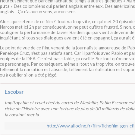
Heureusement que Bardem lâchait de temps à autres quelques «
mal
puta
» Des colombiens qui parlent anglais entre eux. Des américains 
anglais... Ça n’a aucun sens, aucun sens.
Alors que retenir de ce film ? Tout va trop vite, ce qui met 20 épisod
Narcos met ici 2h par conséquent, on ne peut qu'être frustré. Sinon,
souligner la performance de Javier Bardem qui parvient à devenir de 
inquiétant, si tous ses dialogues avaient été en espagnol, ça aurait 
Le point de vue de ce film, venant de la journaliste amoureuse de Pab
Penelope Cruz, n'est pas satisfaisant. Car il parfois avec Pablo et pa
équipes de la DEA. Ce n'est pas stable, ça oscille. Surtout qu'on ne va 
ce personnage. Par conséquent, même si tout va trop vite, on trouve
tellement la narration est absurde, tellement la réalisation est soporif
ou à oublier si on a été piégé.
Escobar
Impitoyable et cruel chef du cartel de Medellin, Pablo Escobar est 
riche de l'Histoire avec une fortune de plus de 30 milliards de doll
la cocaïne" met la ...
http://www.allocine.fr/film/fichefilm_gen_c