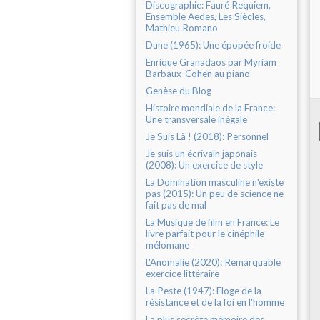
Discographie: Fauré Requiem,
Ensemble Aedes, Les Siècles,
Mathieu Romano
Dune (1965): Une épopée froide
Enrique Granadaos par Myriam
Barbaux-Cohen au piano
Genèse du Blog
Histoire mondiale de la France:
Une transversale inégale
Je Suis Là ! (2018): Personnel
Je suis un écrivain japonais
(2008): Un exercice de style
La Domination masculine n'existe
pas (2015): Un peu de science ne
fait pas de mal
La Musique de film en France: Le
livre parfait pour le cinéphile
mélomane
L'Anomalie (2020): Remarquable
exercice littéraire
La Peste (1947): Eloge de la
résistance et de la foi en l'homme
La plus secrète mémoire des