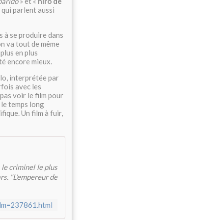
parido
» et «
hiro de
qui parlent aussi
es à se produire dans
 on va tout de même
plus en plus
été encore mieux.
lo, interprétée par
rfois avec les
pas voir le film pour
 le temps long
ique. Un film à fuir,
le criminel le plus
ars. "L'empereur de
film=237861.html