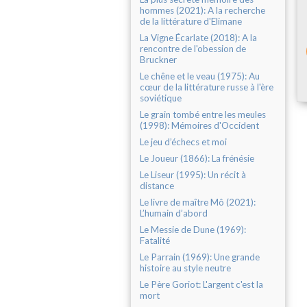
hommes (2021): A la recherche
de la littérature d'Elimane
La Vigne Écarlate (2018): A la
rencontre de l'obession de
Bruckner
Le chêne et le veau (1975): Au
cœur de la littérature russe à l'ère
soviétique
Le grain tombé entre les meules
(1998): Mémoires d'Occident
Le jeu d’échecs et moi
Le Joueur (1866): La frénésie
Le Liseur (1995): Un récit à
distance
Le livre de maître Mô (2021):
L’humain d’abord
Le Messie de Dune (1969):
Fatalité
Le Parrain (1969): Une grande
histoire au style neutre
Le Père Goriot: L'argent c'est la
mort