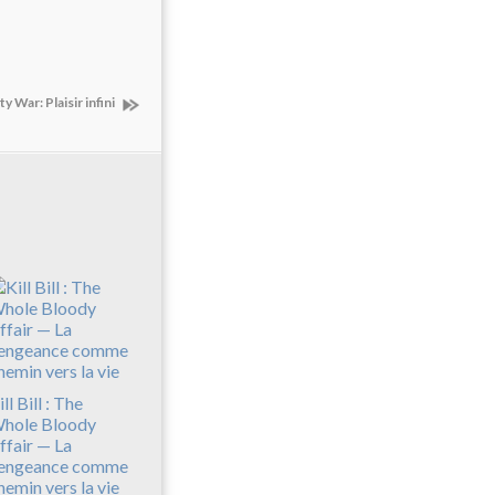
y War: Plaisir infini
ll Bill : The
hole Bloody
ffair — La
engeance comme
hemin vers la vie