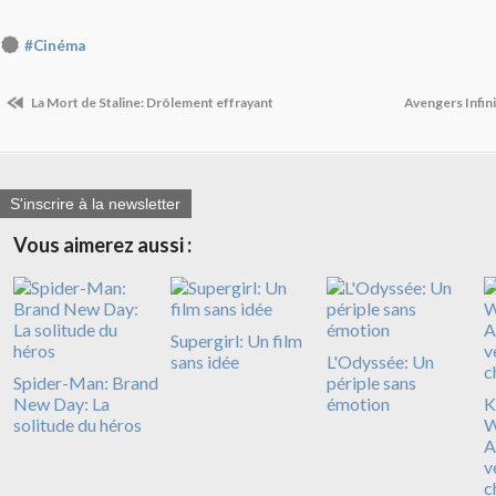
#Cinéma
La Mort de Staline: Drôlement effrayant
Avengers Infinit
S'inscrire à la newsletter
Vous aimerez aussi :
Supergirl: Un film
sans idée
L'Odyssée: Un
Spider-Man: Brand
périple sans
New Day: La
émotion
Ki
solitude du héros
W
A
v
c