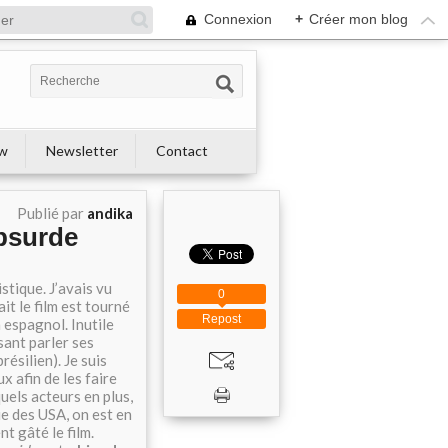
Connexion
+
Créer mon blog
ew
Newsletter
Contact
Publié par
andika
absurde
stique. J’avais vu
0
t le film est tourné
Repost
 espagnol. Inutile
sant parler ses
ésilien). Je suis
x afin de les faire
uels acteurs en plus,
ue des USA, on est en
t gâté le film.