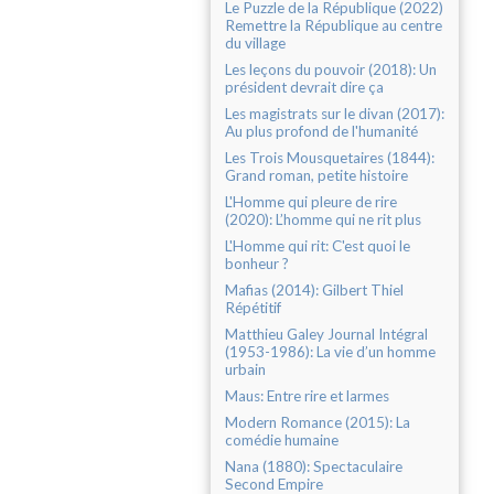
Le Puzzle de la République (2022)
Remettre la République au centre
du village
Les leçons du pouvoir (2018): Un
président devrait dire ça
Les magistrats sur le divan (2017):
Au plus profond de l'humanité
Les Trois Mousquetaires (1844):
Grand roman, petite histoire
L'Homme qui pleure de rire
(2020): L’homme qui ne rit plus
L'Homme qui rit: C'est quoi le
bonheur ?
Mafias (2014): Gilbert Thiel
Répétitif
Matthieu Galey Journal Intégral
(1953-1986): La vie d’un homme
urbain
Maus: Entre rire et larmes
Modern Romance (2015): La
comédie humaine
Nana (1880): Spectaculaire
Second Empire