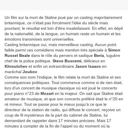
Un film sur la mort de Staline joué par un casting majoritairement
britannique, ce n'était pas forcément l'idée du siècle mais
pourtant, le résultat est loin d'être insatisfaisant. En effet, en dépit
de la nationalité, de la langue, un humain reste un humain et les
émotions transmises sont universelles.
Casting britannique oui, mais merveilleux casting. Aucun point
faible parmi ces comédiens mais mention très spéciale à
Simon
Russel Beale
dans le rôle du pervers et sadique
Beria
, lugubre
chef de la police politique.
Steve Buscemi
, délicieux en
Khroutchev
et enfin un extraordinaire
Jason Isaacs
en
maréchal
Joukov
.
Comme son nom l'indique, le film relate la mort de Staline et ses
conséquences politiques. Tout commence comme si de rien était,
lors d'un concert de musique classique où est joué le concerto
pour piano n°23 de
Mozart
en la majeur. On sait que Staline était
amateur de musique, et que son concerto préféré était le n°20 en
ré mineur. Tout se passe pour le mieux jusqu'à ce que le
directeur de la station de radio, qui diffuse le concert, reçoive un
coup de fil mystérieux de la part du cabinet de Staline, lui
demandant de rappeler dans 17 minutes précises. Mais 17
minutes à compter de la fin de l'appel ou du moment où la