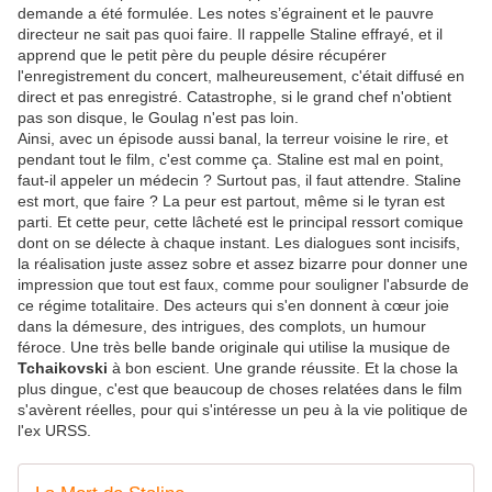
demande a été formulée. Les notes s’égrainent et le pauvre
directeur ne sait pas quoi faire. Il rappelle Staline effrayé, et il
apprend que le petit père du peuple désire récupérer
l'enregistrement du concert, malheureusement, c'était diffusé en
direct et pas enregistré. Catastrophe, si le grand chef n'obtient
pas son disque, le Goulag n'est pas loin.
Ainsi, avec un épisode aussi banal, la terreur voisine le rire, et
pendant tout le film, c'est comme ça. Staline est mal en point,
faut-il appeler un médecin ? Surtout pas, il faut attendre. Staline
est mort, que faire ? La peur est partout, même si le tyran est
parti. Et cette peur, cette lâcheté est le principal ressort comique
dont on se délecte à chaque instant. Les dialogues sont incisifs,
la réalisation juste assez sobre et assez bizarre pour donner une
impression que tout est faux, comme pour souligner l'absurde de
ce régime totalitaire. Des acteurs qui s'en donnent à cœur joie
dans la démesure, des intrigues, des complots, un humour
féroce. Une très belle bande originale qui utilise la musique de
Tchaikovski
à bon escient. Une grande réussite. Et la chose la
plus dingue, c'est que beaucoup de choses relatées dans le film
s'avèrent réelles, pour qui s'intéresse un peu à la vie politique de
l'ex URSS.