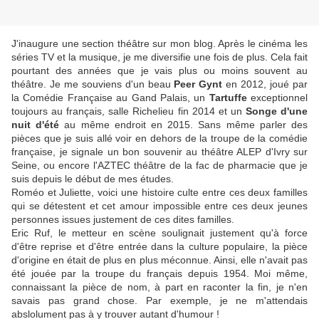
J'inaugure une section théâtre sur mon blog. Après le cinéma les
séries TV et la musique, je me diversifie une fois de plus. Cela fait
pourtant des années que je vais plus ou moins souvent au
théâtre. Je me souviens d'un beau
Peer Gynt
en 2012, joué par
la Comédie Française au Gand Palais, un
Tartuffe
exceptionnel
toujours au français, salle Richelieu fin 2014 et un
Songe d'une
nuit d'été
au même endroit en 2015. Sans même parler des
pièces que je suis allé voir en dehors de la troupe de la comédie
française, je signale un bon souvenir au théâtre ALEP d'Ivry sur
Seine, ou encore l'AZTEC théâtre de la fac de pharmacie que je
suis depuis le début de mes études.
Roméo et Juliette, voici une histoire culte entre ces deux familles
qui se détestent et cet amour impossible entre ces deux jeunes
personnes issues justement de ces dites familles.
Eric Ruf, le metteur en scène soulignait justement qu'à force
d'être reprise et d'être entrée dans la culture populaire, la pièce
d'origine en était de plus en plus méconnue. Ainsi, elle n'avait pas
été jouée par la troupe du français depuis 1954. Moi même,
connaissant la pièce de nom, à part en raconter la fin, je n'en
savais pas grand chose. Par exemple, je ne m'attendais
abslolument pas à y trouver autant d'humour !