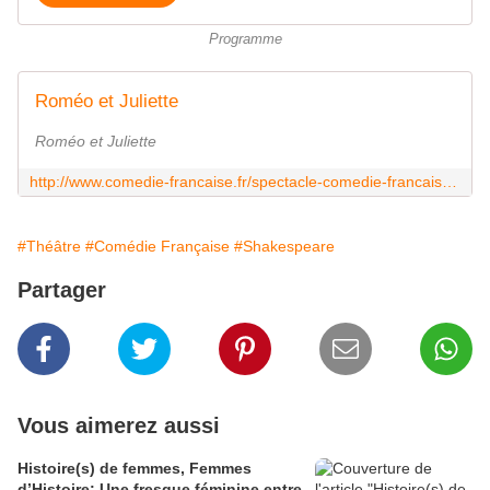
Programme
Roméo et Juliette
Roméo et Juliette
http://www.comedie-francaise.fr/spectacle-comedie-francaise.php?spid=1471&id=517
#Théâtre
#Comédie Française
#Shakespeare
Partager
Vous aimerez aussi
Histoire(s) de femmes, Femmes
d’Histoire: Une fresque féminine entre