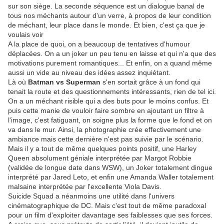
sur son siège. La seconde séquence est un dialogue banal de
tous nos méchants autour d'un verre, à propos de leur condition
de méchant, leur place dans le monde. Et bien, c'est ça que je
voulais voir
A la place de quoi, on a beaucoup de tentatives d'humour
déplacées. On a un joker un peu tenu en laisse et qui n'a que des
motivations purement romantiques... Et enfin, on a quand même
aussi un vide au niveau des idées assez inquiétant.
Là où
Batman vs Superman
s'en sortait grâce à un fond qui
tenait la route et des questionnements intéressants, rien de tel ici.
On a un méchant risible qui a des buts pour le moins confus. Et
puis cette manie de vouloir faire sombre en ajoutant un filtre à
l'image, c'est fatiguant, on soigne plus la forme que le fond et on
va dans le mur. Ainsi, la photographie crée effectivement une
ambiance mais cette dernière n'est pas suivie par le scénario.
Mais il y a tout de même quelques points positif, une Harley
Queen absolument géniale interprétée par Margot Robbie
(validée de longue date dans WSW), un Joker totalement dingue
interprété par Jared Leto, et enfin une Amanda Waller totalement
malsaine interprétée par l'excellente Viola Davis.
Suicide Squad a néanmoins une utilité dans l'univers
cinématographique de DC. Mais c'est tout de même paradoxal
pour un film d'exploiter davantage ses faiblesses que ses forces.