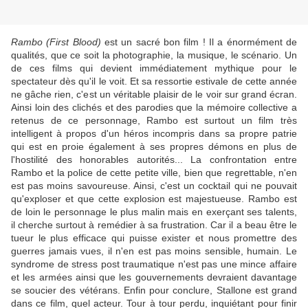
Rambo (First Blood)
est un sacré bon film ! Il a énormément de
qualités, que ce soit la photographie, la musique, le scénario. Un
de ces films qui devient immédiatement mythique pour le
spectateur dès qu'il le voit. Et sa ressortie estivale de cette année
ne gâche rien, c'est un véritable plaisir de le voir sur grand écran.
Ainsi loin des clichés et des parodies que la mémoire collective a
retenus de ce personnage, Rambo est surtout un film très
intelligent à propos d'un héros incompris dans sa propre patrie
qui est en proie également à ses propres démons en plus de
l'hostilité des honorables autorités... La confrontation entre
Rambo et la police de cette petite ville, bien que regrettable, n'en
est pas moins savoureuse. Ainsi, c'est un cocktail qui ne pouvait
qu'exploser et que cette explosion est majestueuse. Rambo est
de loin le personnage le plus malin mais en exerçant ses talents,
il cherche surtout à remédier à sa frustration. Car il a beau être le
tueur le plus efficace qui puisse exister et nous promettre des
guerres jamais vues, il n'en est pas moins sensible, humain. Le
syndrome de stress post traumatique n'est pas une mince affaire
et les armées ainsi que les gouvernements devraient davantage
se soucier des vétérans. Enfin pour conclure, Stallone est grand
dans ce film, quel acteur. Tour à tour perdu, inquiétant pour finir