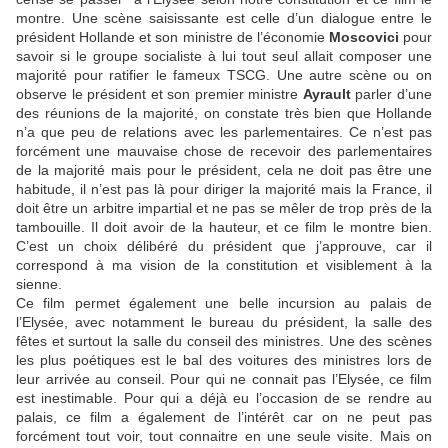
montre. Une scène saisissante est celle d’un dialogue entre le
président Hollande et son ministre de l’économie
Moscovici
pour
savoir si le groupe socialiste à lui tout seul allait composer une
majorité pour ratifier le fameux TSCG. Une autre scène ou on
observe le président et son premier ministre
Ayrault
parler d’une
des réunions de la majorité, on constate très bien que Hollande
n’a que peu de relations avec les parlementaires. Ce n’est pas
forcément une mauvaise chose de recevoir des parlementaires
de la majorité mais pour le président, cela ne doit pas être une
habitude, il n’est pas là pour diriger la majorité mais la France, il
doit être un arbitre impartial et ne pas se mêler de trop près de la
tambouille. Il doit avoir de la hauteur, et ce film le montre bien.
C’est un choix délibéré du président que j’approuve, car il
correspond à ma vision de la constitution et visiblement à la
sienne.
Ce film permet également une belle incursion au palais de
l’Elysée, avec notamment le bureau du président, la salle des
fêtes et surtout la salle du conseil des ministres. Une des scènes
les plus poétiques est le bal des voitures des ministres lors de
leur arrivée au conseil. Pour qui ne connait pas l’Elysée, ce film
est inestimable. Pour qui a déjà eu l’occasion de se rendre au
palais, ce film a également de l’intérêt car on ne peut pas
forcément tout voir, tout connaitre en une seule visite. Mais on