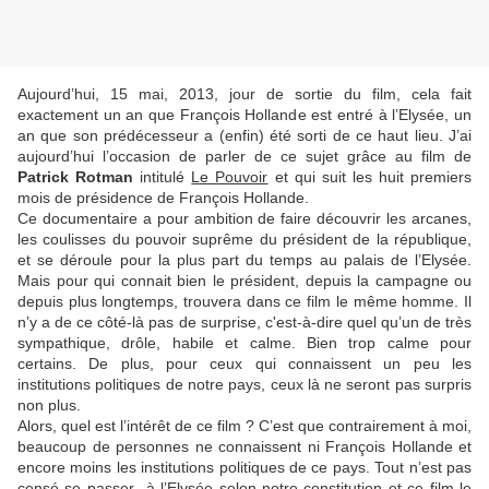
Aujourd’hui, 15 mai, 2013, jour de sortie du film, cela fait
exactement un an que François Hollande est entré à l’Elysée, un
an que son prédécesseur a (enfin) été sorti de ce haut lieu. J’ai
aujourd’hui l’occasion de parler de ce sujet grâce au film de
Patrick Rotman
intitulé
Le Pouvoir
et qui suit les huit premiers
mois de présidence de François Hollande.
Ce documentaire a pour ambition de faire découvrir les arcanes,
les coulisses du pouvoir suprême du président de la république,
et se déroule pour la plus part du temps au palais de l’Elysée.
Mais pour qui connait bien le président, depuis la campagne ou
depuis plus longtemps, trouvera dans ce film le même homme. Il
n’y a de ce côté-là pas de surprise, c'est-à-dire quel qu’un de très
sympathique, drôle, habile et calme. Bien trop calme pour
certains. De plus, pour ceux qui connaissent un peu les
institutions politiques de notre pays, ceux là ne seront pas surpris
non plus.
Alors, quel est l’intérêt de ce film ? C’est que contrairement à moi,
beaucoup de personnes ne connaissent ni François Hollande et
encore moins les institutions politiques de ce pays. Tout n’est pas
censé se passer à l’Elysée selon notre constitution et ce film le