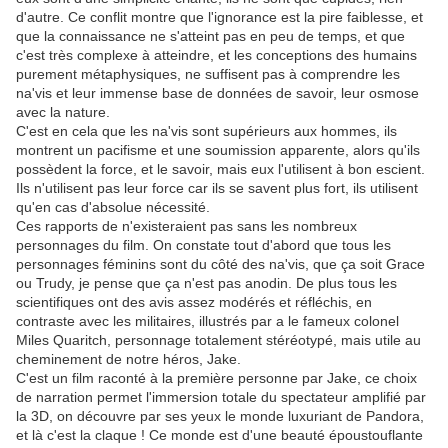
d'autre. Ce conflit montre que l'ignorance est la pire faiblesse, et
que la connaissance ne s'atteint pas en peu de temps, et que
c'est très complexe à atteindre, et les conceptions des humains
purement métaphysiques, ne suffisent pas à comprendre les
na'vis et leur immense base de données de savoir, leur osmose
avec la nature.
C'est en cela que les na'vis sont supérieurs aux hommes, ils
montrent un pacifisme et une soumission apparente, alors qu'ils
possèdent la force, et le savoir, mais eux l'utilisent à bon escient.
Ils n'utilisent pas leur force car ils se savent plus fort, ils utilisent
qu'en cas d'absolue nécessité.
Ces rapports de n'existeraient pas sans les nombreux
personnages du film. On constate tout d'abord que tous les
personnages féminins sont du côté des na'vis, que ça soit Grace
ou Trudy, je pense que ça n'est pas anodin. De plus tous les
scientifiques ont des avis assez modérés et réfléchis, en
contraste avec les militaires, illustrés par a le fameux colonel
Miles Quaritch, personnage totalement stéréotypé, mais utile au
cheminement de notre héros, Jake.
C'est un film raconté à la première personne par Jake, ce choix
de narration permet l'immersion totale du spectateur amplifié par
la 3D, on découvre par ses yeux le monde luxuriant de Pandora,
et là c'est la claque ! Ce monde est d'une beauté époustouflante