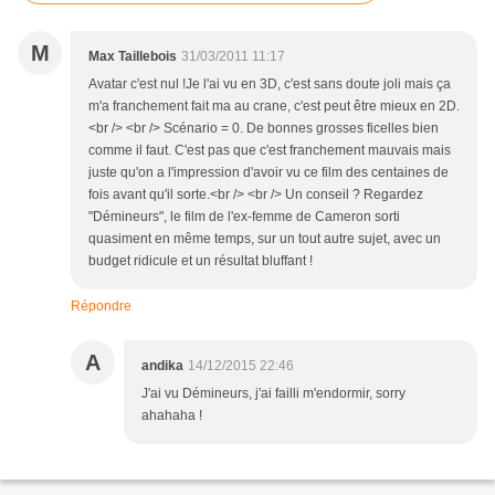
M
Max Taillebois
31/03/2011 11:17
Avatar c'est nul !Je l'ai vu en 3D, c'est sans doute joli mais ça
m'a franchement fait ma au crane, c'est peut être mieux en 2D.
<br /> <br /> Scénario = 0. De bonnes grosses ficelles bien
comme il faut. C'est pas que c'est franchement mauvais mais
juste qu'on a l'impression d'avoir vu ce film des centaines de
fois avant qu'il sorte.<br /> <br /> Un conseil ? Regardez
"Démineurs", le film de l'ex-femme de Cameron sorti
quasiment en même temps, sur un tout autre sujet, avec un
budget ridicule et un résultat bluffant !
Répondre
A
andika
14/12/2015 22:46
J'ai vu Démineurs, j'ai failli m'endormir, sorry
ahahaha !