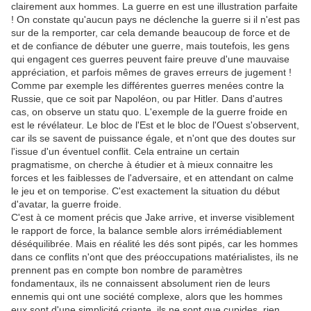
clairement aux hommes. La guerre en est une illustration parfaite
! On constate qu'aucun pays ne déclenche la guerre si il n'est pas
sur de la remporter, car cela demande beaucoup de force et de
et de confiance de débuter une guerre, mais toutefois, les gens
qui engagent ces guerres peuvent faire preuve d'une mauvaise
appréciation, et parfois mêmes de graves erreurs de jugement !
Comme par exemple les différentes guerres menées contre la
Russie, que ce soit par Napoléon, ou par Hitler. Dans d'autres
cas, on observe un statu quo. L'exemple de la guerre froide en
est le révélateur. Le bloc de l'Est et le bloc de l'Ouest s'observent,
car ils se savent de puissance égale, et n'ont que des doutes sur
l'issue d'un éventuel conflit. Cela entraine un certain
pragmatisme, on cherche à étudier et à mieux connaitre les
forces et les faiblesses de l'adversaire, et en attendant on calme
le jeu et on temporise. C'est exactement la situation du début
d'avatar, la guerre froide.
C'est à ce moment précis que Jake arrive, et inverse visiblement
le rapport de force, la balance semble alors irrémédiablement
déséquilibrée. Mais en réalité les dés sont pipés, car les hommes
dans ce conflits n'ont que des préoccupations matérialistes, ils ne
prennent pas en compte bon nombre de paramètres
fondamentaux, ils ne connaissent absolument rien de leurs
ennemis qui ont une société complexe, alors que les hommes
eux sont d'une simplicité criante, ils ne sont que cupides, rien