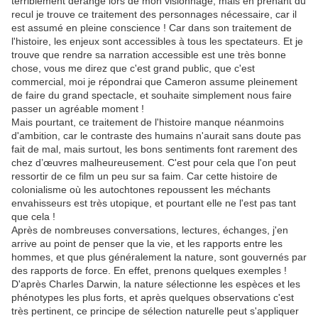
terriblement dérangé lors de mon visionnage, mais en prenant du
recul je trouve ce traitement des personnages nécessaire, car il
est assumé en pleine conscience ! Car dans son traitement de
l'histoire, les enjeux sont accessibles à tous les spectateurs. Et je
trouve que rendre sa narration accessible est une très bonne
chose, vous me direz que c'est grand public, que c'est
commercial, moi je répondrai que Cameron assume pleinement
de faire du grand spectacle, et souhaite simplement nous faire
passer un agréable moment !
Mais pourtant, ce traitement de l'histoire manque néanmoins
d'ambition, car le contraste des humains n'aurait sans doute pas
fait de mal, mais surtout, les bons sentiments font rarement des
chez d’œuvres malheureusement. C'est pour cela que l'on peut
ressortir de ce film un peu sur sa faim. Car cette histoire de
colonialisme où les autochtones repoussent les méchants
envahisseurs est très utopique, et pourtant elle ne l'est pas tant
que cela !
Après de nombreuses conversations, lectures, échanges, j'en
arrive au point de penser que la vie, et les rapports entre les
hommes, et que plus généralement la nature, sont gouvernés par
des rapports de force. En effet, prenons quelques exemples !
D'après Charles Darwin, la nature sélectionne les espèces et les
phénotypes les plus forts, et après quelques observations c'est
très pertinent, ce principe de sélection naturelle peut s'appliquer