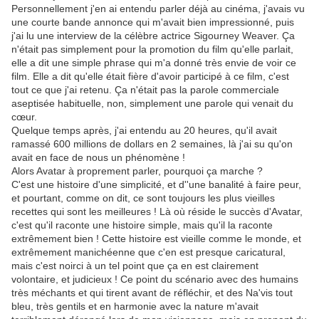
Personnellement j'en ai entendu parler déjà au cinéma, j'avais vu
une courte bande annonce qui m'avait bien impressionné, puis
j'ai lu une interview de la célèbre actrice Sigourney Weaver. Ça
n'était pas simplement pour la promotion du film qu'elle parlait,
elle a dit une simple phrase qui m'a donné très envie de voir ce
film. Elle a dit qu'elle était fière d'avoir participé à ce film, c'est
tout ce que j'ai retenu. Ça n'était pas la parole commerciale
aseptisée habituelle, non, simplement une parole qui venait du
cœur.
Quelque temps après, j'ai entendu au 20 heures, qu'il avait
ramassé 600 millions de dollars en 2 semaines, là j'ai su qu'on
avait en face de nous un phénomène !
Alors Avatar à proprement parler, pourquoi ça marche ?
C'est une histoire d'une simplicité, et d''une banalité à faire peur,
et pourtant, comme on dit, ce sont toujours les plus vieilles
recettes qui sont les meilleures ! Là où réside le succès d'Avatar,
c'est qu'il raconte une histoire simple, mais qu'il la raconte
extrêmement bien ! Cette histoire est vieille comme le monde, et
extrêmement manichéenne que c'en est presque caricatural,
mais c'est noirci à un tel point que ça en est clairement
volontaire, et judicieux ! Ce point du scénario avec des humains
très méchants et qui tirent avant de réfléchir, et des Na'vis tout
bleu, très gentils et en harmonie avec la nature m'avait