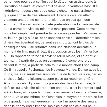
et rien que pour cela ce film vaut le détour, on assiste donc à
l'initiation de Jake, et comment il devient un véritable na'vi. Il a
littéralement deux vies, et de cette dichotomie nait vraiment
quelque chose de très intéressant. Grace à cela, on atteint
vraiment une bonne compréhension des enjeux qui nous
entourent. Il aurait justement été préférable que l'auteur insiste
sur la caractère vital du minerais mais passons. Cette narration,
nous fait simplement prendre fait et cause pour les na'vi, mais au
milieu de ça il y a Jake, et ce sont ses choix qui déterminent les
différentes éventualités, ce sont ses choix qui ont le plus de
conséquences. Il se retrouve dans une situation délicate à un
moment du film, mais il rétablit sa position avec les na'vi grâce
à... Un rapport de force ! Il devient Toruk Makto, et ça c'est le
tournant, à partir de cela, on commence à comprendre qui
détient la force, à partir de cela tout le monde choisit son camp.
Ce film rappelle Pochantas, Le Nouveau Monde, Danse avec les
loups, mais ça serait très simpliste que de le réduire à ça, car les
choix de Jake ne laissent aucune place au retour en arrière.
A partir de cela, il y avait trois possibilités, la victoire totale, la
défaite, ou la victoire altérée, bien entendu, c'est la première qui
a été choisi, alors que la troisième en aurait fait un chef d’œuvre,
car oui, Jake est infirme, et c'était bien le moyen de rendre ce film
plus grand, mais malheureusement ce film appelle des suites,
donc le happy end s'impose, mais ça n'est pas cela qui peut