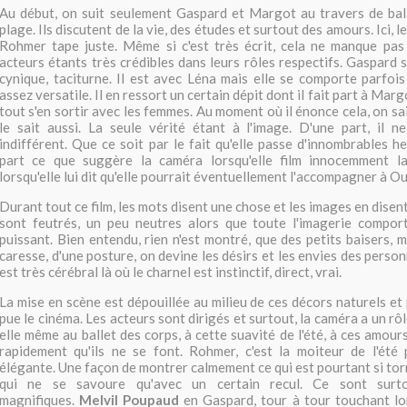
Au début, on suit seulement Gaspard et Margot au travers de bal
plage. Ils discutent de la vie, des études et surtout des amours. Ici, 
Rohmer tape juste. Même si c'est très écrit, cela ne manque pas 
acteurs étants très crédibles dans leurs rôles respectifs. Gaspard 
cynique, taciturne. Il est avec Léna mais elle se comporte parfois
assez versatile. Il en ressort un certain dépit dont il fait part à Marg
tout s'en sortir avec les femmes. Au moment où il énonce cela, on sa
le sait aussi. La seule vérité étant à l'image. D'une part, il n
indifférent. Que ce soit par le fait qu'elle passe d'innombrables h
part ce que suggère la caméra lorsqu'elle film innocemment 
lorsqu'elle lui dit qu'elle pourrait éventuellement l'accompagner à O
Durant tout ce film, les mots disent une chose et les images en disen
sont feutrés, un peu neutres alors que toute l'imagerie compor
puissant. Bien entendu, rien n'est montré, que des petits baisers, 
caresse, d'une posture, on devine les désirs et les envies des perso
est très cérébral là où le charnel est instinctif, direct, vrai.
La mise en scène est dépouillée au milieu de ces décors naturels et
pue le cinéma. Les acteurs sont dirigés et surtout, la caméra a un rôle
elle même au ballet des corps, à cette suavité de l'été, à ces amour
rapidement qu'ils ne se font. Rohmer, c'est la moiteur de l'été
élégante. Une façon de montrer calmement ce qui est pourtant si tor
qui ne se savoure qu'avec un certain recul. Ce sont surt
magnifiques.
Melvil Poupaud
en Gaspard, tour à tour touchant lo