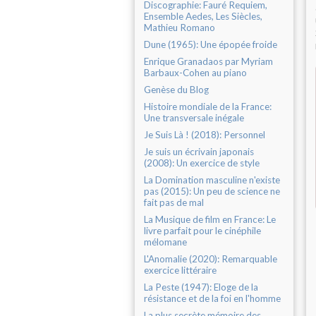
Discographie: Fauré Requiem,
Ensemble Aedes, Les Siècles,
Mathieu Romano
Dune (1965): Une épopée froide
Enrique Granadaos par Myriam
Barbaux-Cohen au piano
Genèse du Blog
Histoire mondiale de la France:
Une transversale inégale
Je Suis Là ! (2018): Personnel
Je suis un écrivain japonais
(2008): Un exercice de style
La Domination masculine n'existe
pas (2015): Un peu de science ne
fait pas de mal
La Musique de film en France: Le
livre parfait pour le cinéphile
mélomane
L'Anomalie (2020): Remarquable
exercice littéraire
La Peste (1947): Eloge de la
résistance et de la foi en l'homme
La plus secrète mémoire des