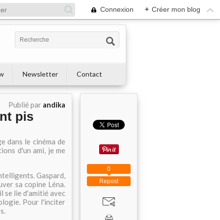
Connexion
+
Créer mon blog
ew
Newsletter
Contact
Publié par
andika
nt pis
nge dans le cinéma de
ions d'un ami, je me
0
ntelligents. Gaspard,
Repost
uver sa copine Léna.
l se lie d'amitié avec
ogie. Pour l'inciter
s.