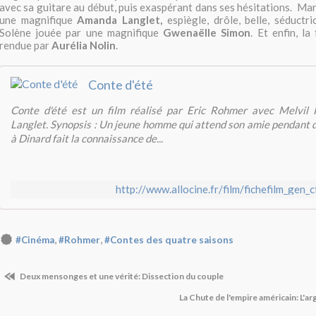
avec sa guitare au début, puis exaspérant dans ses hésitations. Mar
une magnifique
Amanda Langlet,
espiègle, drôle, belle, séductri
Solène jouée par une magnifique
Gwenaëlle Simon
. Et enfin, l
rendue par
Aurélia Nolin
.
Conte d'été
Conte d'été est un film réalisé par Eric Rohmer avec Melvil
Langlet. Synopsis : Un jeune homme qui attend son amie pendant 
à Dinard fait la connaissance de...
http://www.allocine.fr/film/fichefilm_gen_
,
,
#Cinéma
#Rohmer
#Contes des quatre saisons
Deux mensonges et une vérité: Dissection du couple
La Chute de l'empire américain: L'ar