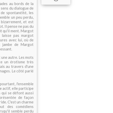
ades au bords de la
le sens du dialogue de
de spontanéité, les
semble un peu perdu,
 bizarrement, et est
ot. Il pense ne pas du
it qu'il ment. Margot
e laisse pas margot
eures avec lui, où de
la jambe de Margot
uessant.
t une autre. Les mots
te un érotisme très
mais au travers d'une
nnages. Le côté parlé
 pourtant, l'ensemble
 actif, elle participe
s qui se défont aussi
 présentée de façon
ride. C'est un charme
out des comédiens
rsqu'il semble perdu