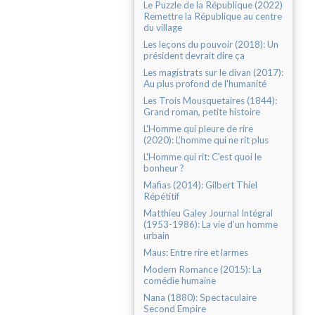
Le Puzzle de la République (2022)
Remettre la République au centre
du village
Les leçons du pouvoir (2018): Un
président devrait dire ça
Les magistrats sur le divan (2017):
Au plus profond de l'humanité
Les Trois Mousquetaires (1844):
Grand roman, petite histoire
L'Homme qui pleure de rire
(2020): L’homme qui ne rit plus
L'Homme qui rit: C'est quoi le
bonheur ?
Mafias (2014): Gilbert Thiel
Répétitif
Matthieu Galey Journal Intégral
(1953-1986): La vie d’un homme
urbain
Maus: Entre rire et larmes
Modern Romance (2015): La
comédie humaine
Nana (1880): Spectaculaire
Second Empire