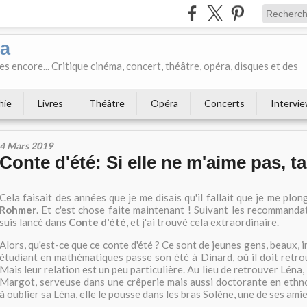
ka
es encore... Critique cinéma, concert, théâtre, opéra, disques et des
hie
Livres
Théâtre
Opéra
Concerts
Intervi
4 Mars 2019
Conte d'été: Si elle ne m'aime pas, ta
Cela faisait des années que je me disais qu'il fallait que je me plo
Rohmer
. Et c'est chose faite maintenant ! Suivant les recommandat
suis lancé dans
Conte d'été
, et j'ai trouvé cela extraordinaire.
Alors, qu'est-ce que ce conte d'été ? Ce sont de jeunes gens, beaux, i
étudiant en mathématiques passe son été à Dinard, où il doit retro
Mais leur relation est un peu particulière. Au lieu de retrouver Léna, i
Margot, serveuse dans une crêperie mais aussi doctorante en ethnol
à oublier sa Léna, elle le pousse dans les bras Solène, une de ses amie