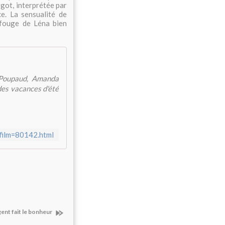
got, interprétée par
ce. La sensualité de
a fouge de Léna bien
 Poupaud, Amanda
des vacances d'été
cfilm=80142.html
gent fait le bonheur