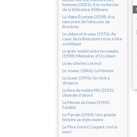
hommes (2021): A la recherche
de la littérature d'Elimane
La Vigne Écarlate (2018): A la
rencontre de l'obession de
Bruckner
Le chêne et le veau (1975): Au
cœur de la littérature russe à l'ère
soviétique
Le grain tombé entre les meules
(1998): Mémoires d'Occident
Le jeu d’échecs et moi
Le Joueur (1866): La frénésie
Le Liseur (1995): Un récit à
distance
Le livre de maître Mô (2021):
L’humain d’abord
Le Messie de Dune (1969):
Fatalité
Le Parrain (1969): Une grande
histoire au style neutre
Le Père Goriot: L'argent c'est la
mort