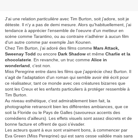
J'ai une relation
particulière
avec Tim Burton, soit j'adore, soit je
déteste. Il n'y a pas de demi mesure. Alors qu'habituellement, j'ai
tendance à apprécier l'ensemble de l'oeuvre d'un metteur en
scène comme Tarantino, ou au contraire n'adhérer à aucun film
d'un autre comme par exemple Jan Kounen.
Chez Tim Burton, j'ai adoré des films comme
Mars Attack,
Sweenay Todd
ou encore
Dark Shadow
et même
Charlie et la
chocolaterie
. En revanche, un truc comme
Alice in
wonderland
, c'est non.
Miss Peregrine entre dans les films que j'apprécie chez Burton. Il
s'agit de l'adaptation d'un roman qui semble avoir été écrit pour
ce réalisateur, tant ce monde avec ces créatures bizarres que
sont les Creux et les enfants particuliers à protéger ressemble à
Tim Burton.
Au niveau esthétique, c'est admirablement bien fait, la
photographie retranscrit bien les différentes ambiances, que ce
soit la Floride ou le Pays de Galles (savoureux accents des
comédiens d'ailleurs). Les effets visuels sont assez discrets et de
bonne facture et offrent de quoi s'évader.
Les acteurs quant à eux sont vraiment bons, à commencer par
Eva Green (Miss Peregrine) qui est sans cesse validée mais sans