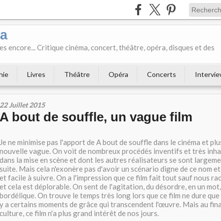
ka
es encore... Critique cinéma, concert, théâtre, opéra, disques et des
hie
Livres
Théâtre
Opéra
Concerts
Intervi
22 Juillet 2015
A bout de souffle, un vague film
Je ne minimise pas l'apport de A bout de souffle dans le cinéma et plu
nouvelle vague. On voit de nombreux procédés inventifs et très inha
dans la mise en scène et dont les autres réalisateurs se sont largemen
suite. Mais cela n'exonère pas d'avoir un scénario digne de ce nom et
et facile à suivre. On a l'impression que ce film fait tout sauf nous r
et cela est déplorable. On sent de l'agitation, du désordre, en un mo
bordélique. On trouve le temps très long lors que ce film ne dure que 
y a certains moments de grâce qui transcendent l'œuvre. Mais au final
culture, ce film n'a plus grand intérêt de nos jours.