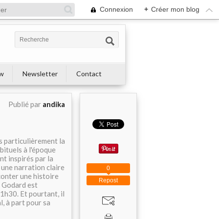
Connexion
+
Créer mon blog
ew
Newsletter
Contact
Publié par
andika
s particulièrement la
bituels à l'époque
t inspirés par la
 une narration claire
0
aconter une histoire
Repost
t, Godard est
1h30. Et pourtant, il
, à part pour sa