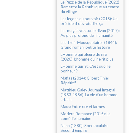
Le Puzzle de la République (2022)
Remettre la République au centre
du village
Les leçons du pouvoir (2018): Un
président devrait dire ça
Les magistrats sur le divan (2017):
Au plus profond de l'humanité
Les Trois Mousquetaires (1844):
Grand roman, petite histoire
L'Homme qui pleure de rire
(2020): L’homme qui ne rit plus
L'Homme qui rit: C'est quoi le
bonheur ?
Mafias (2014): Gilbert Thiel
Répétitif
Matthieu Galey Journal Intégral
(1953-1986): La vie d’un homme
urbain
Maus: Entre rire et larmes
Modern Romance (2015): La
comédie humaine
Nana (1880): Spectaculaire
Second Empire