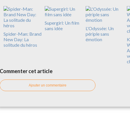
Supergirl: Un film
sans idée
L'Odyssée: Un
Spider-Man: Brand
périple sans
New Day: La
émotion
Ki
solitude du héros
W
A
v
c
Commenter cet article
Ajouter un commentaire