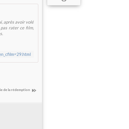
i, après avoir volé
 pas rater ce film,
s.
gen_cfilm=29.html
ie de la rédemption