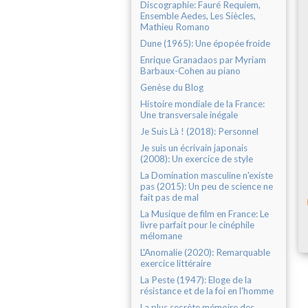
Discographie: Fauré Requiem,
Ensemble Aedes, Les Siècles,
Mathieu Romano
Dune (1965): Une épopée froide
Enrique Granadaos par Myriam
Barbaux-Cohen au piano
Genèse du Blog
Histoire mondiale de la France:
Une transversale inégale
Je Suis Là ! (2018): Personnel
Je suis un écrivain japonais
(2008): Un exercice de style
La Domination masculine n'existe
pas (2015): Un peu de science ne
fait pas de mal
La Musique de film en France: Le
livre parfait pour le cinéphile
mélomane
L'Anomalie (2020): Remarquable
exercice littéraire
La Peste (1947): Eloge de la
résistance et de la foi en l'homme
La plus secrète mémoire des