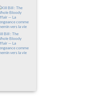
ll Bill : The
hole Bloody
ffair — La
engeance comme
hemin vers la vie