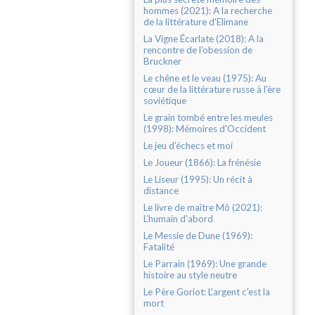
hommes (2021): A la recherche
de la littérature d'Elimane
La Vigne Écarlate (2018): A la
rencontre de l'obession de
Bruckner
Le chêne et le veau (1975): Au
cœur de la littérature russe à l'ère
soviétique
Le grain tombé entre les meules
(1998): Mémoires d'Occident
Le jeu d’échecs et moi
Le Joueur (1866): La frénésie
Le Liseur (1995): Un récit à
distance
Le livre de maître Mô (2021):
L’humain d’abord
Le Messie de Dune (1969):
Fatalité
Le Parrain (1969): Une grande
histoire au style neutre
Le Père Goriot: L'argent c'est la
mort