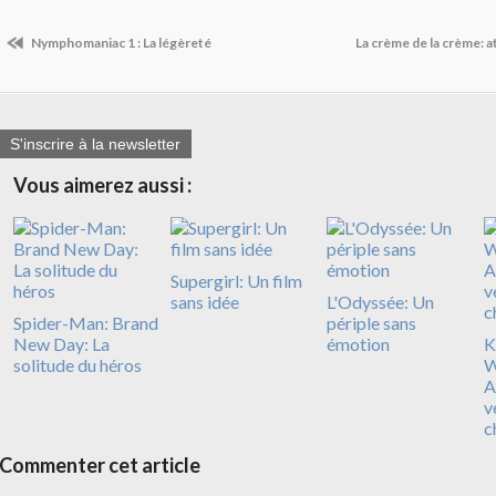
Nymphomaniac 1 : La légèreté
La crème de la crème: a
S'inscrire à la newsletter
Vous aimerez aussi :
Supergirl: Un film
sans idée
L'Odyssée: Un
Spider-Man: Brand
périple sans
New Day: La
émotion
Ki
solitude du héros
W
A
v
c
Commenter cet article