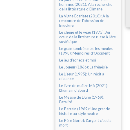
hommes (2021): A la recherche
de la littérature d'Elimane
La Vigne Écarlate (2018): A la
rencontre de l'obession de
Bruckner
Le chêne et le veau (1975): Au
cœur de la littérature russe à l'ère
soviétique
Le grain tombé entre les meules
(1998): Mémoires d'Occident
Le jeu d’échecs et moi
Le Joueur (1866): La frénésie
Le Liseur (1995): Un récit à
distance
Le livre de maître Mô (2021):
L’humain d’abord
Le Messie de Dune (1969):
Fatalité
Le Parrain (1969): Une grande
histoire au style neutre
Le Père Goriot: L'argent c'est la
mort