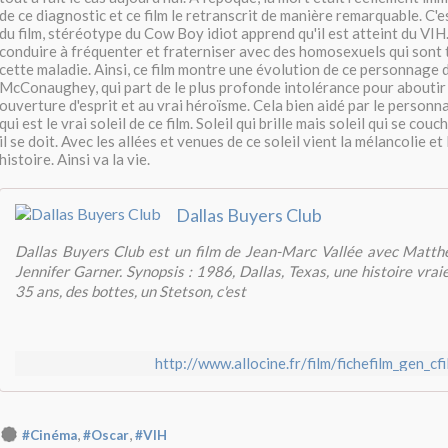
de ce diagnostic et ce film le retranscrit de manière remarquable. C'e
du film, stéréotype du Cow Boy idiot apprend qu'il est atteint du VIH.
conduire à fréquenter et fraterniser avec des homosexuels qui sont 
cette maladie. Ainsi, ce film montre une évolution de ce personnag
McConaughey, qui part de le plus profonde intolérance pour aboutir 
ouverture d'esprit et au vrai héroïsme. Cela bien aidé par le person
qui est le vrai soleil de ce film. Soleil qui brille mais soleil qui se 
il se doit. Avec les allées et venues de ce soleil vient la mélancolie e
histoire. Ainsi va la vie.
Dallas Buyers Club
Dallas Buyers Club est un film de Jean-Marc Vallée avec Mat
Jennifer Garner. Synopsis : 1986, Dallas, Texas, une histoire vra
35 ans, des bottes, un Stetson, c'est
http://www.allocine.fr/film/fichefilm_gen_c
,
,
#Cinéma
#Oscar
#VIH