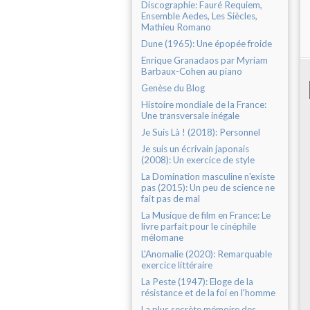
Discographie: Fauré Requiem,
Ensemble Aedes, Les Siècles,
Mathieu Romano
Dune (1965): Une épopée froide
Enrique Granadaos par Myriam
Barbaux-Cohen au piano
Genèse du Blog
Histoire mondiale de la France:
Une transversale inégale
Je Suis Là ! (2018): Personnel
Je suis un écrivain japonais
(2008): Un exercice de style
La Domination masculine n'existe
pas (2015): Un peu de science ne
fait pas de mal
La Musique de film en France: Le
livre parfait pour le cinéphile
mélomane
L'Anomalie (2020): Remarquable
exercice littéraire
La Peste (1947): Eloge de la
résistance et de la foi en l'homme
La plus secrète mémoire des