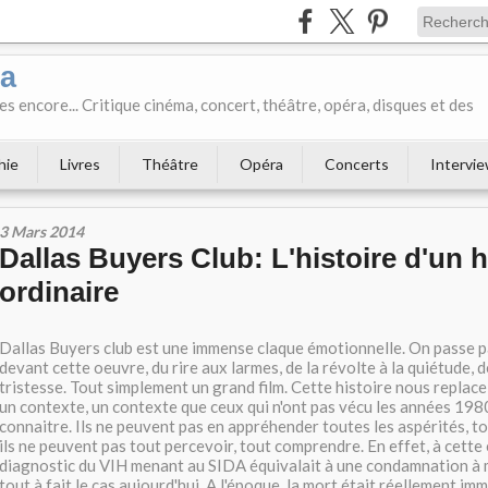
ka
es encore... Critique cinéma, concert, théâtre, opéra, disques et des
hie
Livres
Théâtre
Opéra
Concerts
Intervi
3 Mars 2014
Dallas Buyers Club: L'histoire d'un h
ordinaire
Dallas Buyers club est une immense claque émotionnelle. On passe p
devant cette oeuvre, du rire aux larmes, de la révolte à la quiétude, d
tristesse. Tout simplement un grand film. Cette histoire nous replac
un contexte, un contexte que ceux qui n'ont pas vécu les années 198
connaitre. Ils ne peuvent pas en appréhender toutes les aspérités, t
ils ne peuvent pas tout percevoir, tout comprendre. En effet, à cette
diagnostic du VIH menant au SIDA équivalait à une condamnation à m
tout à fait le cas aujourd'hui. A l'époque, la mort était réellement im