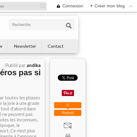
Connexion
+
Créer mon blog
ew
Newsletter
Contact
Publié par
andika
éros pas si
ar toutes les phases
e la joie à une grade
0
e tout d'abord dans
Repost
0 ne peuvent pas
outes les inconnues,
 époque, le
ort. Ce n'est plus
minente à l'annonce