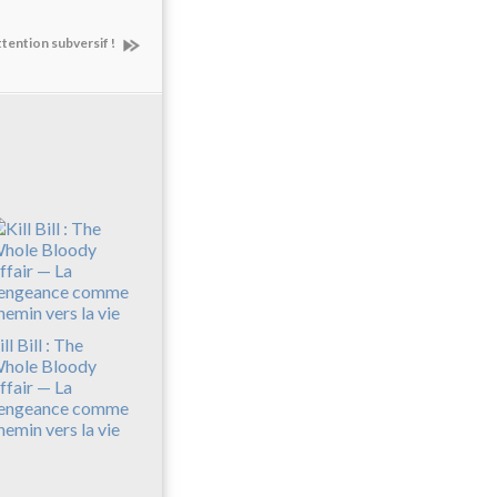
ttention subversif !
ll Bill : The
hole Bloody
ffair — La
engeance comme
hemin vers la vie