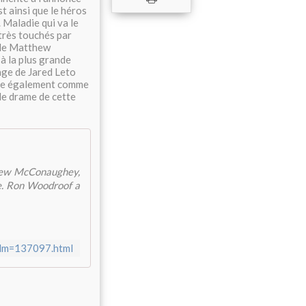
st ainsi que le héros
 Maladie qui va le
très touchés par
e de Matthew
à la plus grande
nage de Jared Leto
couche également comme
t le drame de cette
thew McConaughey,
ie. Ron Woodroof a
film=137097.html