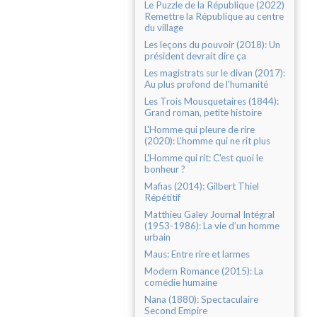
Le Puzzle de la République (2022)
Remettre la République au centre
du village
Les leçons du pouvoir (2018): Un
président devrait dire ça
Les magistrats sur le divan (2017):
Au plus profond de l'humanité
Les Trois Mousquetaires (1844):
Grand roman, petite histoire
L'Homme qui pleure de rire
(2020): L’homme qui ne rit plus
L'Homme qui rit: C'est quoi le
bonheur ?
Mafias (2014): Gilbert Thiel
Répétitif
Matthieu Galey Journal Intégral
(1953-1986): La vie d’un homme
urbain
Maus: Entre rire et larmes
Modern Romance (2015): La
comédie humaine
Nana (1880): Spectaculaire
Second Empire