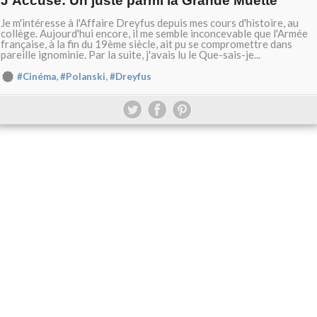
J'Accuse: Un juste parmi la Grande Muette
Je m'intéresse à l'Affaire Dreyfus depuis mes cours d'histoire, au
collège. Aujourd'hui encore, il me semble inconcevable que l'Armée
française, à la fin du 19ème siècle, ait pu se compromettre dans
pareille ignominie. Par la suite, j'avais lu le Que-sais-je...
,
,
#Cinéma
#Polanski
#Dreyfus