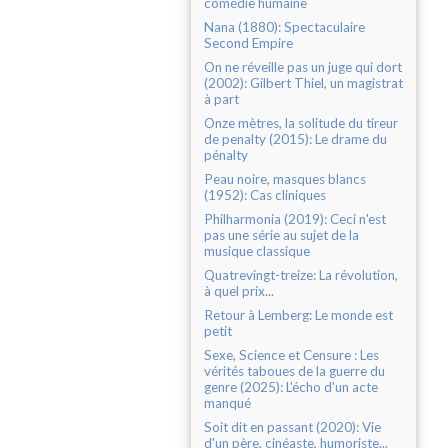
comédie humaine
Nana (1880): Spectaculaire
Second Empire
On ne réveille pas un juge qui dort
(2002): Gilbert Thiel, un magistrat
à part
Onze mètres, la solitude du tireur
de penalty (2015): Le drame du
pénalty
Peau noire, masques blancs
(1952): Cas cliniques
Philharmonia (2019): Ceci n'est
pas une série au sujet de la
musique classique
Quatrevingt-treize: La révolution,
à quel prix...
Retour à Lemberg: Le monde est
petit
Sexe, Science et Censure : Les
vérités taboues de la guerre du
genre (2025): L'écho d'un acte
manqué
Soit dit en passant (2020): Vie
d'un père, cinéaste, humoriste...