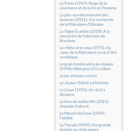
La Peste (1947): Eloge de la
résistance et de la foi en l'homme
La plus secrète mémoire des
hommes (2021): A la recherche
de la littérature d'Elimane
La Vigne Écarlate (2018): A la
rencontre de l'obession de
Bruckner
Le chêne et le veau (1975): Au
cœur de la littérature russe à l'ère
soviétique
Le grain tombé entre les meules
(1998): Mémoires d'Occident
Le jeu d’échecs et moi
Le Joueur (1866): La frénésie
Le Liseur (1995): Un récit à
distance
Le livre de maître Mô (2021):
L’humain d’abord
Le Messie de Dune (1969):
Fatalité
Le Parrain (1969): Une grande
histoire au style neutre