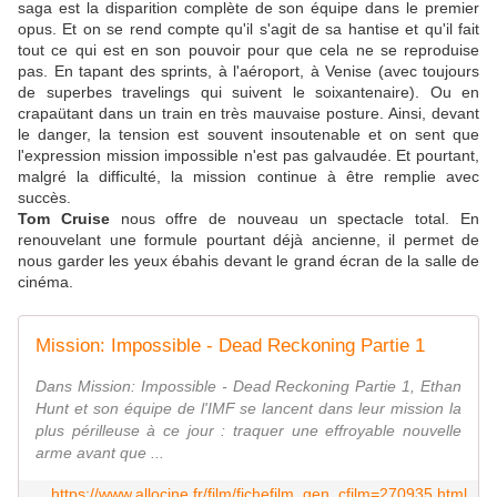
saga est la disparition complète de son équipe dans le premier
opus. Et on se rend compte qu'il s'agit de sa hantise et qu'il fait
tout ce qui est en son pouvoir pour que cela ne se reproduise
pas. En tapant des sprints, à l'aéroport, à Venise (avec toujours
de superbes travelings qui suivent le soixantenaire). Ou en
crapaütant dans un train en très mauvaise posture. Ainsi, devant
le danger, la tension est souvent insoutenable et on sent que
l'expression mission impossible n'est pas galvaudée. Et pourtant,
malgré la difficulté, la mission continue à être remplie avec
succès.
Tom Cruise
nous offre de nouveau un spectacle total. En
renouvelant une formule pourtant déjà ancienne, il permet de
nous garder les yeux ébahis devant le grand écran de la salle de
cinéma.
Mission: Impossible - Dead Reckoning Partie 1
Dans Mission: Impossible - Dead Reckoning Partie 1, Ethan
Hunt et son équipe de l'IMF se lancent dans leur mission la
plus périlleuse à ce jour : traquer une effroyable nouvelle
arme avant que ...
https://www.allocine.fr/film/fichefilm_gen_cfilm=270935.html