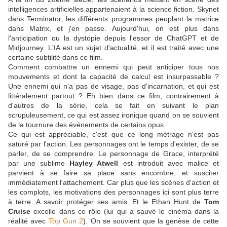
intelligences artificielles appartenaient à la science fiction. Skynet
dans Terminator, les différents programmes peuplant la matrice
dans Matrix, et j'en passe. Aujourd'hui, on est plus dans
l'anticipation ou la dystopie depuis l'essor de ChatGPT et de
Midjourney. L'IA est un sujet d'actualité, et il est traité avec une
certaine subtilité dans ce film.
Comment combattre un ennemi qui peut anticiper tous nos
mouvements et dont la capacité de calcul est insurpassable ?
Une ennemi qui n'a pas de visage, pas d'incarnation, et qui est
littéralement partout ? Eh bien dans ce film, contrairement à
d'autres de la série, cela se fait en suivant le plan
scrupuleusement, ce qui est assez ironique quand on se souvient
de la tournure des événements de certains opus.
Ce qui est appréciable, c'est que ce long métrage n'est pas
saturé par l'action. Les personnages ont le temps d'exister, de se
parler, de se comprendre. Le personnage de Grace, interprété
par une sublime
Hayley Atwell
est introduit avec malice et
parvient à se faire sa place sans encombre, et susciter
immédiatement l'attachement. Car plus que les scènes d'action et
les complots, les motivations des personnages ici sont plus terre
à terre. A savoir protéger ses amis. Et le Ethan Hunt de
Tom
Cruise
excelle dans ce rôle (lui qui a sauvé le cinéma dans la
réalité avec
Top Gun 2
). On se souvient que la genèse de cette