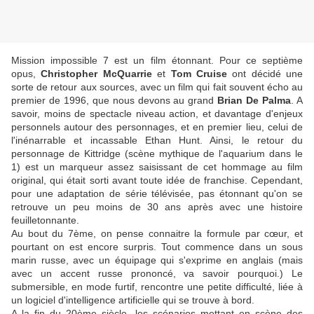
Mission impossible 7 est un film étonnant. Pour ce septième
opus,
Christopher McQuarrie
et
Tom Cruise
ont décidé une
sorte de retour aux sources, avec un film qui fait souvent écho au
premier de 1996, que nous devons au grand
Brian De Palma
. A
savoir, moins de spectacle niveau action, et davantage d'enjeux
personnels autour des personnages, et en premier lieu, celui de
l'inénarrable et incassable Ethan Hunt. Ainsi, le retour du
personnage de Kittridge (scène mythique de l'aquarium dans le
1) est un marqueur assez saisissant de cet hommage au film
original, qui était sorti avant toute idée de franchise. Cependant,
pour une adaptation de série télévisée, pas étonnant qu'on se
retrouve un peu moins de 30 ans après avec une histoire
feuilletonnante.
Au bout du 7ème, on pense connaitre la formule par cœur, et
pourtant on est encore surpris. Tout commence dans un sous
marin russe, avec un équipage qui s'exprime en anglais (mais
avec un accent russe prononcé, va savoir pourquoi.) Le
submersible, en mode furtif, rencontre une petite difficulté, liée à
un logiciel d'intelligence artificielle qui se trouve à bord.
A la fin du 20ème siècle, les scénarios mettant en scène des