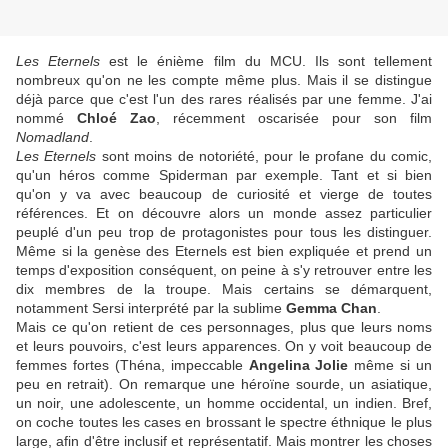
Les Eternels
est le énième film du MCU. Ils sont tellement
nombreux qu'on ne les compte même plus. Mais il se distingue
déjà parce que c'est l'un des rares réalisés par une femme. J'ai
nommé
Chloé Zao
, récemment oscarisée pour son film
Nomadland
.
Les Eternels
sont moins de notoriété, pour le profane du comic,
qu'un héros comme Spiderman par exemple. Tant et si bien
qu'on y va avec beaucoup de curiosité et vierge de toutes
références. Et on découvre alors un monde assez particulier
peuplé d'un peu trop de protagonistes pour tous les distinguer.
Même si la genèse des Eternels est bien expliquée et prend un
temps d'exposition conséquent, on peine à s'y retrouver entre les
dix membres de la troupe. Mais certains se démarquent,
notamment Sersi interprété par la sublime
Gemma Chan
.
Mais ce qu'on retient de ces personnages, plus que leurs noms
et leurs pouvoirs, c'est leurs apparences. On y voit beaucoup de
femmes fortes (Théna, impeccable
Angelina Jolie
même si un
peu en retrait). On remarque une héroïne sourde, un asiatique,
un noir, une adolescente, un homme occidental, un indien. Bref,
on coche toutes les cases en brossant le spectre éthnique le plus
large, afin d'être inclusif et représentatif. Mais montrer les choses