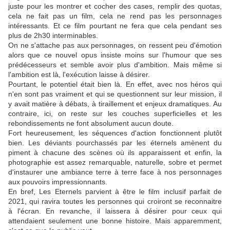
juste pour les montrer et cocher des cases, remplir des quotas,
cela ne fait pas un film, cela ne rend pas les personnages
intéressants. Et ce film pourtant ne fera que cela pendant ses
plus de 2h30 interminables.
On ne s'attache pas aux personnages, on ressent peu d'émotion
alors que ce nouvel opus insiste moins sur l'humour que ses
prédécesseurs et semble avoir plus d'ambition. Mais même si
l'ambition est là, l'exécution laisse à désirer.
Pourtant, le potentiel était bien là. En effet, avec nos héros qui
n'en sont pas vraiment et qui se questionnent sur leur mission, il
y avait matière à débats, à tiraillement et enjeux dramatiques. Au
contraire, ici, on reste sur les couches superficielles et les
rebondissements ne font absolument aucun doute.
Fort heureusement, les séquences d'action fonctionnent plutôt
bien. Les déviants pourchassés par les éternels amènent du
piment à chacune des scènes où ils apparaissent et enfin, la
photographie est assez remarquable, naturelle, sobre et permet
d'instaurer une ambiance terre à terre face à nos personnages
aux pouvoirs impressionnants.
En bref, Les Eternels parvient à être le film inclusif parfait de
2021, qui ravira toutes les personnes qui croiront se reconnaitre
à l'écran. En revanche, il laissera à désirer pour ceux qui
attendaient seulement une bonne histoire. Mais apparemment,