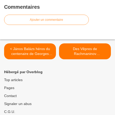
Commentaires
Ajouter un commentaire
< János Balázs héros du
Des Vêpres de
centenaire de Georges
Rachmaninov
Cziffra à Radio France
incandescentes à Saint-
Eustache avec le Chœur de
Radio France dirigé par
Hébergé par Overblog
Martina Batič >
Top articles
Pages
Contact
Signaler un abus
C.G.U.