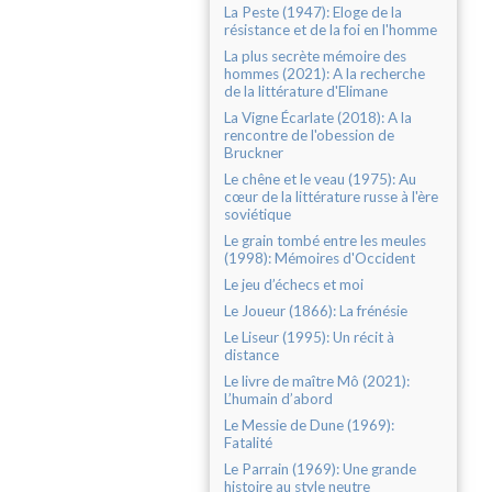
La Peste (1947): Eloge de la
résistance et de la foi en l'homme
La plus secrète mémoire des
hommes (2021): A la recherche
de la littérature d'Elimane
La Vigne Écarlate (2018): A la
rencontre de l'obession de
Bruckner
Le chêne et le veau (1975): Au
cœur de la littérature russe à l'ère
soviétique
Le grain tombé entre les meules
(1998): Mémoires d'Occident
Le jeu d’échecs et moi
Le Joueur (1866): La frénésie
Le Liseur (1995): Un récit à
distance
Le livre de maître Mô (2021):
L’humain d’abord
Le Messie de Dune (1969):
Fatalité
Le Parrain (1969): Une grande
histoire au style neutre