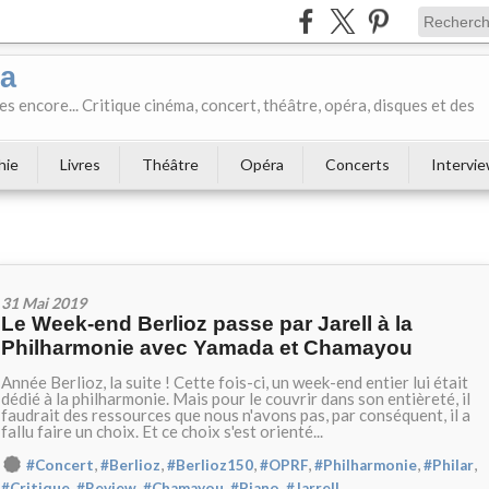
ka
es encore... Critique cinéma, concert, théâtre, opéra, disques et des
hie
Livres
Théâtre
Opéra
Concerts
Intervi
31 Mai 2019
Le Week-end Berlioz passe par Jarell à la
Philharmonie avec Yamada et Chamayou
Année Berlioz, la suite ! Cette fois-ci, un week-end entier lui était
dédié à la philharmonie. Mais pour le couvrir dans son entièreté, il
faudrait des ressources que nous n'avons pas, par conséquent, il a
fallu faire un choix. Et ce choix s'est orienté...
,
,
,
,
,
,
#Concert
#Berlioz
#Berlioz150
#OPRF
#Philharmonie
#Philar
,
,
,
,
#Critique
#Review
#Chamayou
#Piano
#Jarrell