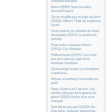
comédie humaine
Nana (1880): Spectaculaire
Second Empire
On ne réveille pas un juge qui dort
(2002): Gilbert Thiel, un magistrat
à part
Onze mètres, la solitude du tireur
de penalty (2015): Le drame du
pénalty
Peau noire, masques blancs
(1952): Cas cliniques
Philharmonia (2019): Ceci n'est
pas une série au sujet de la
musique classique
Quatrevingt-treize: La révolution,
à quel prix...
Retour à Lemberg: Le monde est
petit
Sexe, Science et Censure : Les
vérités taboues de la guerre du
genre (2025): L'écho d'un acte
manqué
Soit dit en passant (2020): Vie
d'un père, cinéaste, humoriste...