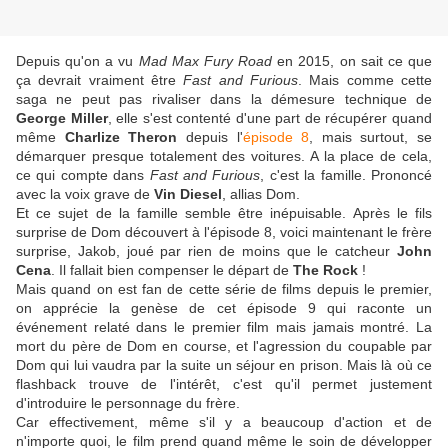
Depuis qu'on a vu
Mad Max Fury Road
en 2015, on sait ce que
ça devrait vraiment être
Fast and Furious
. Mais comme cette
saga ne peut pas rivaliser dans la démesure technique de
George Miller
, elle s'est contenté d'une part de récupérer quand
même
Charlize Theron
depuis l'
épisode 8
, mais surtout, se
démarquer presque totalement des voitures. A la place de cela,
ce qui compte dans
Fast and Furious
, c'est la famille. Prononcé
avec la voix grave de
Vin Diesel
, allias Dom.
Et ce sujet de la famille semble être inépuisable. Après le fils
surprise de Dom découvert à l'épisode 8, voici maintenant le frère
surprise, Jakob, joué par rien de moins que le catcheur
John
Cena
. Il fallait bien compenser le départ de
The Rock
!
Mais quand on est fan de cette série de films depuis le premier,
on apprécie la genèse de cet épisode 9 qui raconte un
événement relaté dans le premier film mais jamais montré. La
mort du père de Dom en course, et l'agression du coupable par
Dom qui lui vaudra par la suite un séjour en prison. Mais là où ce
flashback trouve de l'intérêt, c'est qu'il permet justement
d'introduire le personnage du frère.
Car effectivement, même s'il y a beaucoup d'action et de
n'importe quoi, le film prend quand même le soin de développer