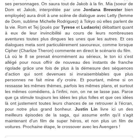
ses personnages. On saura tout de Jakob à la fin. Mia (soeur de
Dom et Jakob, interprétée par une
Jordana Brewster
bien
employée) aura droit à une scène de dialogue avec Letty (femme
de Dom, sublime Michelle Rodriguez) à Tokyo où elles parlent de
la vie. Rom et Tej (joués par
Tyrese
et
Ludacris
) débattant quant
à eux de leur invincibilité au cours de leurs nombreuses
aventures toutes plus dingues les unes que les autres. Et ces
dialogues meta sont particulièrement savoureux, comme lorsque
Cipher (Charlize Theron) commente en direct le scénario du film.
Là où le 8 se prenait énormément au sérieux, le ton ici s'est
allégé pour nous offrir de nouveau des instants de franche
rigolade grâce une fois de plus à la démesure des séquences
d'action qui sont devenues si invraisemblables que plus
personnes ne fait mine d'y croire. Et pourtant, même si on
ressasse les mêmes thèmes, parfois les mêmes plans, et surtout
les mêmes comédiens, à l'infini, non, on ne se lasse pas. Parce
que ça stimule toujours les idées les plus folles et que ces idées
là ont justement toutes leurs chances de se retrouver à l'écran,
pour notre plus grand bonheur.
Justin Lin
livre ici un des
meilleurs épisodes de la saga, qui assume enfin qu'il s'agit
maintenant d'un film de super héros, et non plus un film de
voitures. Prochaine étape, le crossover avec les Avengers !