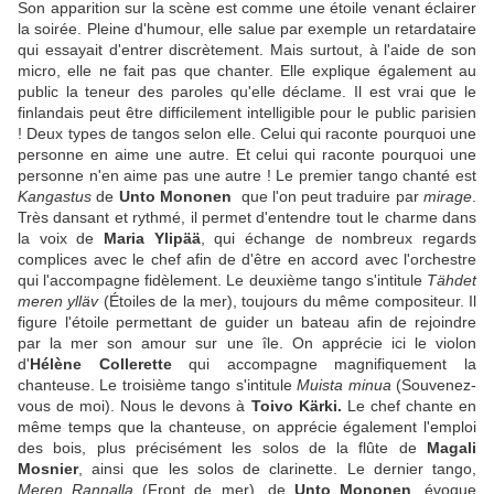
Son apparition sur la scène est comme une étoile venant éclairer
la soirée. Pleine d'humour, elle salue par exemple un retardataire
qui essayait d'entrer discrètement. Mais surtout, à l'aide de son
micro, elle ne fait pas que chanter. Elle explique également au
public la teneur des paroles qu'elle déclame. Il est vrai que le
finlandais peut être difficilement intelligible pour le public parisien
! Deux types de tangos selon elle. Celui qui raconte pourquoi une
personne en aime une autre. Et celui qui raconte pourquoi une
personne n'en aime pas une autre ! Le premier tango chanté est
Kangastus
de
Unto Mononen
que l'on peut traduire par
mirage
.
Très dansant et rythmé, il permet d'entendre tout le charme dans
la voix de
Maria Ylipää
, qui échange de nombreux regards
complices avec le chef afin de d'être en accord avec l'orchestre
qui l'accompagne fidèlement. Le deuxième tango s'intitule
Tähdet
meren ylläv
(Étoiles de la mer), toujours du même compositeur. Il
figure l'étoile permettant de guider un bateau afin de rejoindre
par la mer son amour sur une île. On apprécie ici le violon
d'
Hélène Collerette
qui accompagne magnifiquement la
chanteuse. Le troisième tango s'intitule
Muista minua
(Souvenez-
vous de moi). Nous le devons à
Toivo Kärki.
Le chef chante en
même temps que la chanteuse, on apprécie également l'emploi
des bois, plus précisément les solos de la flûte de
Magali
Mosnier
, ainsi que les solos de clarinette. Le dernier tango,
Meren Rannalla
(Front de mer), de
Unto Mononen
, évoque