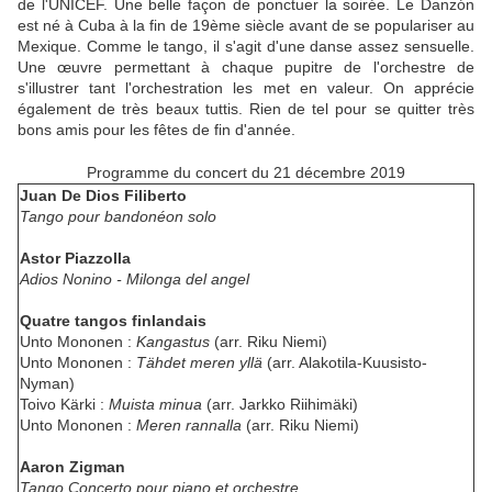
de l'UNICEF. Une belle façon de ponctuer la soirée. Le Danzón
est né à Cuba à la fin de 19ème siècle avant de se populariser au
Mexique. Comme le tango, il s'agit d'une danse assez sensuelle.
Une œuvre permettant à chaque pupitre de l'orchestre de
s'illustrer tant l'orchestration les met en valeur. On apprécie
également de très beaux tuttis. Rien de tel pour se quitter très
bons amis pour les fêtes de fin d'année.
Programme du concert du 21 décembre 2019
Juan De Dios Filiberto
Tango pour bandonéon solo
Astor Piazzolla
Adios Nonino - Milonga del angel
Quatre tangos finlandais
Unto Mononen :
Kangastus
(arr. Riku Niemi)
Unto Mononen :
Tähdet meren yllä
(arr. Alakotila-Kuusisto-
Nyman)
Toivo Kärki :
Muista minua
(arr. Jarkko Riihimäki)
Unto Mononen :
Meren rannalla
(arr. Riku Niemi)
Aaron Zigman
Tango Concerto pour piano et orchestre