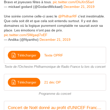
Bravo et joyeuses fêtes à tous.
pic.twitter.com/OIuXnS5arl
— mickael godard (@GodardMickael)
December 21, 2019
Une soirée comme celle-ci avec le
@PhilharRF
c'est inestimable.
Que cela soit dit et que cela soit entendu surtout. Il y est des
domaines où la logique purement comptable ne saurait avoir sa
place. Les émotions n'ont pas de prix.
pic.twitter.com/SWgaql7oEF
— Andika (@Nyantho)
December 21, 2019
Télécharger
Texte OPRF
Texte de l'Orchestre Philharmonique de Radio France lu lors du concert
Télécharger
21 déc OP
Programme du concert
Concert de Noël donné au profit d'UNICEF France : Viva el tango ! - Samedi 21 décembre 2019 - 20h00 Maison de la radio - Auditorium