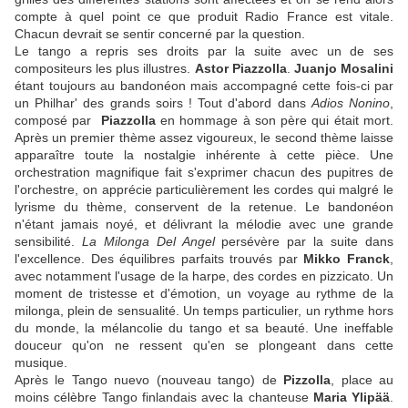
compte à quel point ce que produit Radio France est vitale.
Chacun devrait se sentir concerné par la question.
Le tango a repris ses droits par la suite avec un de ses
compositeurs les plus illustres.
Astor Piazzolla
.
Juanjo Mosalini
étant toujours au bandonéon mais accompagné cette fois-ci par
un Philhar' des grands soirs ! Tout d'abord dans
Adios Nonino
,
composé par
Piazzolla
en hommage à son père qui était mort.
Après un premier thème assez vigoureux, le second thème laisse
apparaître toute la nostalgie inhérente à cette pièce. Une
orchestration magnifique fait s'exprimer chacun des pupitres de
l'orchestre, on apprécie particulièrement les cordes qui malgré le
lyrisme du thème, conservent de la retenue. Le bandonéon
n'étant jamais noyé, et délivrant la mélodie avec une grande
sensibilité.
La Milonga Del Angel
persévère par la suite dans
l'excellence. Des équilibres parfaits trouvés par
Mikko Franck
,
avec notamment l'usage de la harpe, des cordes en pizzicato. Un
moment de tristesse et d'émotion, un voyage au rythme de la
milonga, plein de sensualité. Un temps particulier, un rythme hors
du monde, la mélancolie du tango et sa beauté. Une ineffable
douceur qu'on ne ressent qu'en se plongeant dans cette
musique.
Après le Tango nuevo (nouveau tango) de
Pizzolla
, place au
moins célèbre Tango finlandais avec la chanteuse
Maria Ylipää
.