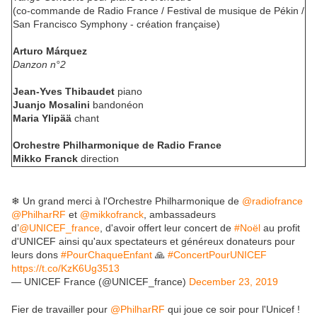
(co-commande de Radio France / Festival de musique de Pékin /
San Francisco Symphony - création française)
Arturo Márquez
Danzon n°2
Jean-Yves Thibaudet
piano
Juanjo Mosalini
bandonéon
Maria Ylipää
chant
Orchestre Philharmonique de Radio France
Mikko Franck
direction
❄ Un grand merci à l'Orchestre Philharmonique de
@radiofrance
@PhilharRF
et
@mikkofranck
, ambassadeurs
d’
@UNICEF_france
, d'avoir offert leur concert de
#Noël
au profit
d'UNICEF ainsi qu'aux spectateurs et généreux donateurs pour
leurs dons
#PourChaqueEnfant
🙏
#ConcertPourUNICEF
https://t.co/KzK6Ug3513
— UNICEF France (@UNICEF_france)
December 23, 2019
Fier de travailler pour
@PhilharRF
qui joue ce soir pour l'Unicef !