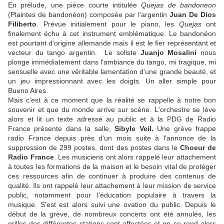
En prélude, une pièce courte intitulée
Quejas de bandoneon
(Plaintes de bandonéon) composée par l'argentin
Juan De Dios
Filiberto
. Prévue initialement pour le piano, les
Quejas
ont
finalement échu à cet instrument emblématique. Le bandonéon
est pourtant d'origine allemande mais il est le fier représentant et
vecteur du tango argentin. Le soliste
Juanjo Mosalini
nous
plonge immédiatement dans l'ambiance du tango, mi tragique, mi
sensuelle avec une véritable lamentation d'une grande beauté, et
un jeu impressionnant avec les doigts. Un aller simple pour
Bueno Aires.
Mais c'est à ce moment que la réalité se rappelle à notre bon
souvenir et que du monde arrive sur scène. L'orchestre se lève
alors et lit un texte adressé au public et à la PDG de Radio
France présente dans la salle,
Sibyle Veil.
Une grève frappe
radio France depuis près d'un mois suite à l'annonce de la
suppression de 299 postes, dont des postes dans le
Choeur de
Radio France
. Les musiciens ont alors rappelé leur attachement
à toutes les formations de la maison et le besoin vital de protéger
ces ressources afin de continuer à produire des contenus de
qualité. Ils ont rappelé leur attachement à leur mission de service
public, notamment pour l'éducation populaire à travers la
musique. S'est est alors suivi une ovation du public. Depuis le
début de la grève, de nombreux concerts ont été annulés, les
grilles des différentes stations sont affectées et on se rend alors