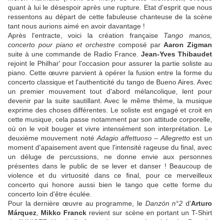
quant à lui le désespoir après une rupture. Etat d'esprit que nous
ressentons au départ de cette fabuleuse chanteuse de la scène
tant nous aurions aimé en avoir davantage !
Après l'entracte, voici la création française
Tango manos,
concerto pour piano et orchestre
composé par
Aaron Zigman
suite à une commande de Radio France.
Jean-Yves Thibaudet
rejoint le Philhar' pour l'occasion pour assurer la partie soliste au
piano. Cette œuvre parvient à opérer la fusion entre la forme du
concerto classique et l'authenticité du tango de Bueno Aires. Avec
un premier mouvement tout d'abord mélancolique, lent pour
devenir par la suite sautillant. Avec le même thème, la musique
exprime des choses différentes. Le soliste est engagé et croit en
cette musique, cela passe notamment par son attitude corporelle,
où on le voit bouger et vivre intensément son interprétation. Le
deuxième mouvement noté
Adagio affettuoso – Allegretto
est un
moment d'apaisement avent que l'intensité rageuse du final, avec
un déluge de percussions, ne donne envie aux personnes
présentes dans le public de se lever et danser ! Beaucoup de
violence et du virtuosité dans ce final, pour ce merveilleux
concerto qui honore aussi bien le tango que cette forme du
concerto loin d'être éculée.
Pour la dernière œuvre au programme, le
Danzón n°2
d'
Arturo
Márquez
,
Mikko Franck
revient sur scène en portant un T-Shirt