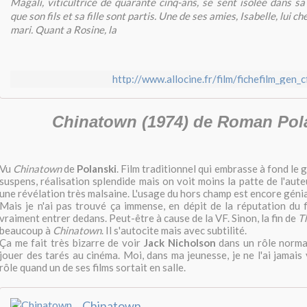
Magali, viticultrice de quarante cinq-ans, se sent isolée dans 
que son fils et sa fille sont partis. Une de ses amies, Isabelle, lui c
mari. Quant a Rosine, la
http://www.allocine.fr/film/fichefilm_gen_
Chinatown (1974) de Roman Pol
Vu
Chinatown
de
Polanski
. Film traditionnel qui embrasse à fond le 
suspens, réalisation splendide mais on voit moins la patte de l'auteu
une révélation très malsaine. L'usage du hors champ est encore génia
Mais je n'ai pas trouvé ça immense, en dépit de la réputation du fi
vraiment entrer dedans. Peut-être à cause de la VF. Sinon, la fin de
T
beaucoup à
Chinatown
. Il s'autocite mais avec subtilité.
Ça me fait très bizarre de voir
Jack Nicholson
dans un rôle normal.
jouer des tarés au cinéma. Moi, dans ma jeunesse, je ne l'ai jamais
rôle quand un de ses films sortait en salle.
Chinatown