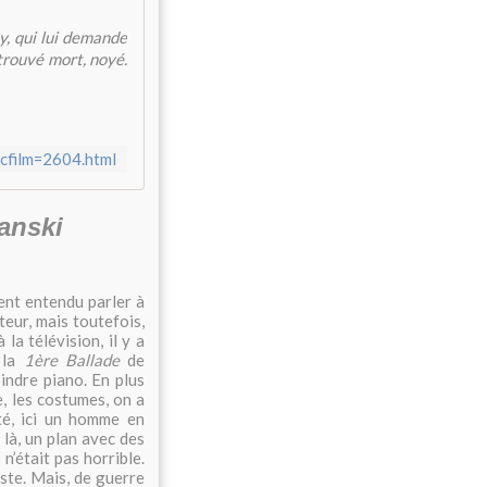
y, qui lui demande
etrouvé mort, noyé.
_cfilm=2604.html
anski
ment entendu parler à
teur, mais toutefois,
 la télévision, il y a
 la
1ère Ballade
de
indre piano. En plus
, les costumes, on a
té, ici un homme en
 là, un plan avec des
 n’était pas horrible.
ste. Mais, de guerre