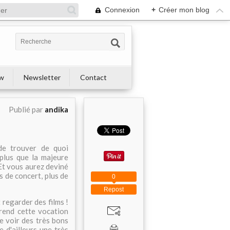
Connexion
+
Créer mon blog
ew
Newsletter
Contact
Publié par
andika
 de trouver de quoi
t plus que la majeure
. Et vous aurez deviné
us de concert, plus de
0
Repost
t regarder des films !
prend cette vocation
de voir des très bons
 d'ailleurs une très