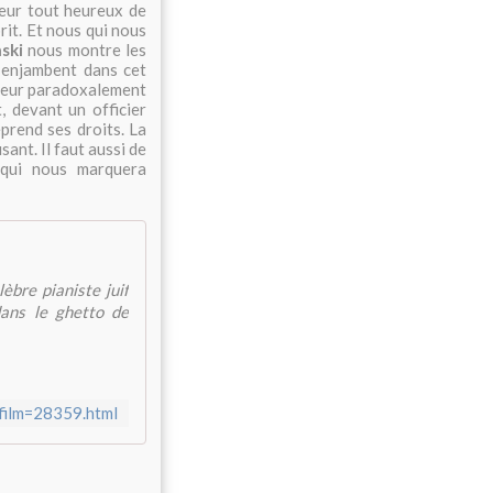
oleur tout heureux de
rit. Et nous qui nous
nski
nous montre les
s enjambent dans cet
ureur paradoxalement
, devant un officier
eprend ses droits. La
sant. Il faut aussi de
 qui nous marquera
bre pianiste juif
dans le ghetto de
cfilm=28359.html