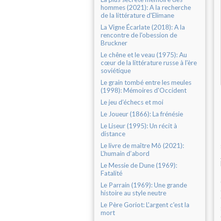
hommes (2021): A la recherche
de la littérature d'Elimane
La Vigne Écarlate (2018): A la
rencontre de l'obession de
Bruckner
Le chêne et le veau (1975): Au
cœur de la littérature russe à l'ère
soviétique
Le grain tombé entre les meules
(1998): Mémoires d'Occident
Le jeu d’échecs et moi
Le Joueur (1866): La frénésie
Le Liseur (1995): Un récit à
distance
Le livre de maître Mô (2021):
L’humain d’abord
Le Messie de Dune (1969):
Fatalité
Le Parrain (1969): Une grande
histoire au style neutre
Le Père Goriot: L'argent c'est la
mort