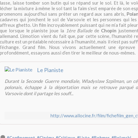
lasse, laisse tomber son butin qui se répand sur le sol. Et là, le v
lécher la mixture à même le sol tant la faim s’est emparée de son esp
promenons aujourd’hui sans prêter un regard aux sans abris,
Pola
cadavres qui jonchent le sol de Varsovie et les personnes qui le
affreux ghetto. Un film incroyablement puissant qui ne m’a fait ple
que lorsque le pianiste joue la
1ère Ballade
de
Chopin
justement
allemand. L’émotion vient du fait que, par cette scène, l’humanité r
culture est un préalable nécessaire à l’humanité, mais il n’est pas suffi
l’échange. Grand film. Nous vivons actuellement une épreuve
profondément, essayons aussi d’en tirer le meilleur de nous-mêmes.
Le Pianiste
Durant la Seconde Guerre mondiale, Wladyslaw Szpilman, un célè
polonais, échappe à la déportation mais se retrouve parqué 
Varsovie dont il partage les souff...
http://www.allocine.fr/film/fichefilm_gen_
,
,
,
,
,
#Confinement
#Cinéma
#Critique
#Liste
#Rohmer
#Polanski