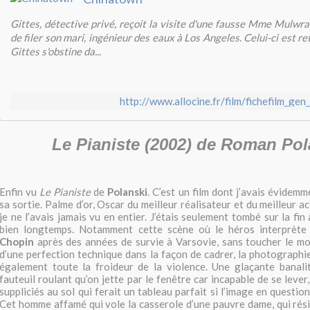
Gittes, détective privé, reçoit la visite d'une fausse Mme Mulwra
de filer son mari, ingénieur des eaux à Los Angeles. Celui-ci est r
Gittes s'obstine da...
http://www.allocine.fr/film/fichefilm_gen
Le Pianiste (2002) de Roman Pol
Enfin vu
Le Pianiste
de
Polanski
. C’est un film dont j’avais évidem
sa sortie. Palme d’or, Oscar du meilleur réalisateur et du meilleur ac
je ne l’avais jamais vu en entier. J’étais seulement tombé sur la fin à
bien longtemps. Notamment cette scène où le héros interprète
Chopin
après des années de survie à Varsovie, sans toucher le mo
d’une perfection technique dans la façon de cadrer, la photographie
également toute la froideur de la violence. Une glaçante banali
fauteuil roulant qu’on jette par le fenêtre car incapable de se lever,
suppliciés au sol qui ferait un tableau parfait si l’image en question
Cet homme affamé qui vole la casserole d’une pauvre dame, qui rési