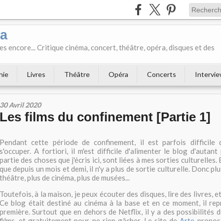
ka
es encore... Critique cinéma, concert, théâtre, opéra, disques et des
hie
Livres
Théâtre
Opéra
Concerts
Intervi
30 Avril 2020
Les films du confinement [Partie 1]
Pendant cette période de confinement, il est parfois difficile
s'occuper. A fortiori, il m'est difficile d'alimenter le blog d'autan
partie des choses que j'écris ici, sont liées à mes sorties culturelles
que depuis un mois et demi, il n'y a plus de sortie culturelle. Donc pl
théâtre, plus de cinéma, plus de musées...
Toutefois, à la maison, je peux écouter des disques, lire des livres, e
Ce blog était destiné au cinéma à la base et en ce moment, il re
première. Surtout que en dehors de Netflix, il y a des possibilités 
films, et gratuitement pour ne rien gâcher. Le site de
Arte
propose