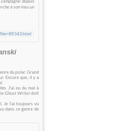
sa campagne depuis
herche à son insu un
cfilm=89343.html
anski
genre du polar. Grand
r. Encore que, il y a
l.
lm. J'ai eu du mal à
he Ghost Writer
doit
 Je l'ai toujours vu
 vu dans ce genre de