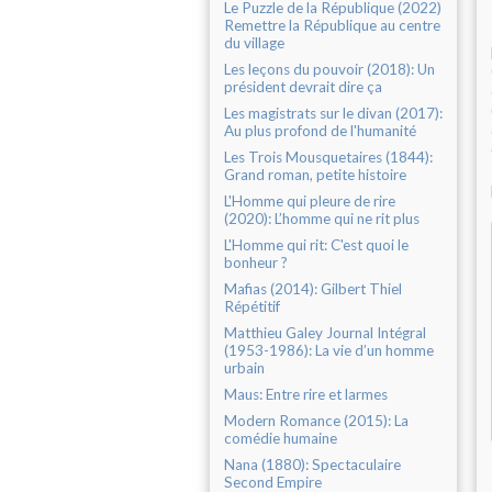
Le Puzzle de la République (2022)
Remettre la République au centre
du village
Les leçons du pouvoir (2018): Un
président devrait dire ça
Les magistrats sur le divan (2017):
Au plus profond de l'humanité
Les Trois Mousquetaires (1844):
Grand roman, petite histoire
L'Homme qui pleure de rire
(2020): L’homme qui ne rit plus
L'Homme qui rit: C'est quoi le
bonheur ?
Mafias (2014): Gilbert Thiel
Répétitif
Matthieu Galey Journal Intégral
(1953-1986): La vie d’un homme
urbain
Maus: Entre rire et larmes
Modern Romance (2015): La
comédie humaine
Nana (1880): Spectaculaire
Second Empire