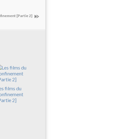
nfinement [Partie 2]
es films du
onfinement
Partie 2]