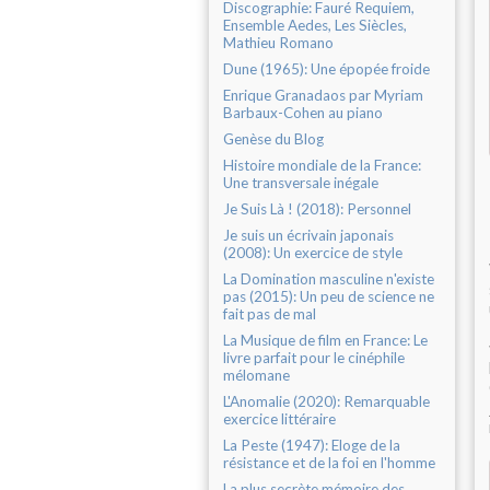
Discographie: Fauré Requiem,
Ensemble Aedes, Les Siècles,
Mathieu Romano
Dune (1965): Une épopée froide
Enrique Granadaos par Myriam
Barbaux-Cohen au piano
Genèse du Blog
Histoire mondiale de la France:
Une transversale inégale
Je Suis Là ! (2018): Personnel
Je suis un écrivain japonais
(2008): Un exercice de style
La Domination masculine n'existe
pas (2015): Un peu de science ne
fait pas de mal
La Musique de film en France: Le
livre parfait pour le cinéphile
mélomane
L'Anomalie (2020): Remarquable
exercice littéraire
La Peste (1947): Eloge de la
résistance et de la foi en l'homme
La plus secrète mémoire des