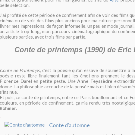
belle sélection.
J'ai profité de cette période de confinement afin de voir des films q
cinéma ou de voir des films plus anciens pour ma culture personnell
livrer mes impressions, de façon informelle, un peu en mode journal.
un article trop long, mon parcours cinématographique du confinem
plusieurs parties, avec trois films par partie.
Conte de printemps (1990) de Eric
Conte de Printemps
, c'est la poésie qu'on essaye de soumettre à la
poésie reste libre finalement tant les émotions prennent le des
Florence Darel
en petite peste. Une
Anne Teyssèdre
extraordin
donne. La philosophie accouche de la pensée mais est bien désarmée
s'insinue.
Et puis, ce conte de printemps, entre ce Paris bouillonnant et ce F
couleurs, en période de confinement, ça m'a rendu très nostalgique,
Rohmer
.
Conte d'automne