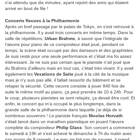
n'ai attendu que dix minutes, ayant rejoint des amis qui étaient
arrivé en bout de file !
Concerts fleuves à la Philharmonie
Après un bref passage par le palais de Tokyo, on s'est retrouvé à
la philharmonie. Il y avait trois concerts en même temps. Dans la
salle de répétitions,
Urban Brahms
, à savoir que l'intégrale de
l’œuvre pour piano de ce compositeur était joué, pendant ce
temps, la scène était occupé par des danseurs et des graphistes.
Je suis resté pour une seule performance et c'était ma foi assez
intéressant. Je ne suis pas certain que le pianiste n'ait joué que
du Brahms d'ailleurs mais en tout cas, c'était très vivant. Il y avait
également les
Vexations de Satie
joué à la cité de la musique
mais je n'y suis pas allé, il fallait ressortir du bâtiment et se
retaper la sécurité. Cette oeuvre consiste à jouer 840 fois de
suite le même motif au piano, ça peut prendre de 10 à 24h. Pour
le coup, plusieurs pianistes se sont relayés, ça devait être cool. Et
enfin, le concert qui m'a occupé le plus longtemps, dans la
grande salle de la philharmonie dans laquelle j'ai déjà de si
nombreux souvenirs ! Le pianiste français
Nicolas Horvath
s'était lancé dans un marathon pianistique en jouant l’œuvre
complète du compositeur
Philip Glass
. Son concert a commencé
le samedi à 19h et s'est achevé le dimanche à 7h du matin avec
pas moins de 9 rappels. Le mec ne fait pas de pauses, il prend