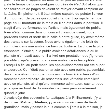
juste le temps de boire quelques gorgées de
Red Bull
alors que
ses tourneurs de pages devaient se relayer devant l'ampleur de
la tâche. En pleine nuit, il était même capable de pointer l'erreur
d'un tourneur de pages qui voulait changer trop rapidement de
page en lui montrant de la main où il en était dans la partition. Il
s'agit d'une performance de l'artiste mais également du public.
Rien n'était comme dans un concert classique usuel, nous
pouvions entrer et sortir de la salle à notre guise, il y avait même
des transats sur la scène. Nous avions également le loisir de
somnoler dans une ambiance bien particulière. La chose la plus
étonnante, c'était que le public avait des défaillances là où le
pianiste n'en avait aucune, il a livré une prestation que j'ignorais
possible jusqu'à présent dans une ambiance indescriptible.
Lorsqu'il a fini au petit matin, les applaudissements ont été super
chaleureux. Ce n'était pas un artiste avec son public, ça semblait
davantage être un groupe, nous avions tous été acteurs d'un
moment extraordinaire. Je ressentais une véritable complicité
avec ce pianiste, ainsi qu'une immense admiration, sachant que
je fatigue au bout de dix minutes de piano personnellement
quand je joue.
J'avais déjà des souvenirs fantastiques à la Philharmonie, j'y ai
découvert
Mahler
,
Sibelius
, j'y ai vécu un réquiem de Verdi
grandiose, mais y passer la nuit comme si j'étais à la maison, je