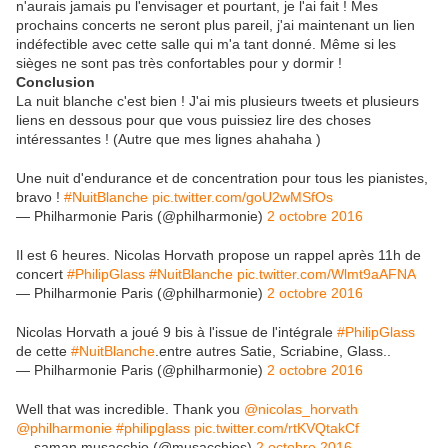
n'aurais jamais pu l'envisager et pourtant, je l'ai fait ! Mes
prochains concerts ne seront plus pareil, j'ai maintenant un lien
indéfectible avec cette salle qui m'a tant donné. Même si les
sièges ne sont pas très confortables pour y dormir !
Conclusion
La nuit blanche c'est bien ! J'ai mis plusieurs tweets et plusieurs
liens en dessous pour que vous puissiez lire des choses
intéressantes ! (Autre que mes lignes ahahaha )
Une nuit d'endurance et de concentration pour tous les pianistes,
bravo !
#NuitBlanche
pic.twitter.com/goU2wMSfOs
— Philharmonie Paris (@philharmonie)
2 octobre 2016
Il est 6 heures. Nicolas Horvath propose un rappel après 11h de
concert
#PhilipGlass
#NuitBlanche
pic.twitter.com/Wlmt9aAFNA
— Philharmonie Paris (@philharmonie)
2 octobre 2016
Nicolas Horvath a joué 9 bis à l'issue de l'intégrale
#PhilipGlass
de cette
#NuitBlanche
.entre autres Satie, Scriabine, Glass..
— Philharmonie Paris (@philharmonie)
2 octobre 2016
Well that was incredible. Thank you
@nicolas_horvath
@philharmonie
#philipglass
pic.twitter.com/rtKVQtakCf
— saman musacchio (@musacchios)
2 octobre 2016